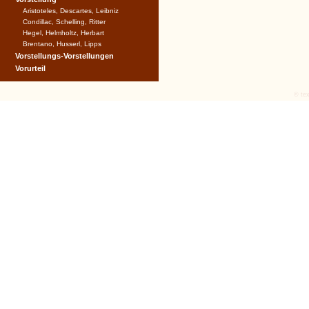
Aristoteles, Descartes, Leibniz
Condillac, Schelling, Ritter
Hegel, Helmholtz, Herbart
Brentano, Husserl, Lipps
Vorstellungs-Vorstellungen
Vorurteil
© tex