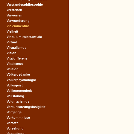
Verstandesphilosophie
Verstehen
Verworren
Verwunderung
Via eminentiae
Vielheit
Vinculum substantiale
Virtual
Virtualismus
Vision
Vitaldifferenz
Vitalismus
Volition
Völkergedanke
Völkerpsychologie
Volksgeist
Vollkommenheit
Vollständig
Voluntarismus
Voraussetzungslosigkeit
Vorgänge
Vorkommnisse
Vorsatz
Vorsehung
Vorstellung