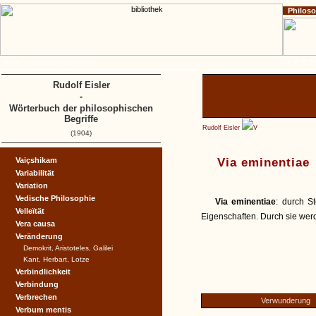
Philos
Home
Impressum
Copyright
A
B
C
D
Rudolf Eisler
-
Wörterbuch der philosophischen
Begriffe
Rudolf Eisler
V
(1904)
Vaiçshikam
Via eminentiae
Variabilität
Variation
Vedische Philosophie
Via eminentiae
: durch S
Velleïtät
Eigenschaften. Durch sie werde
Vera causa
Veränderung
Demokrit, Aristoteles, Galilei
Kant, Herbart, Lotze
Verbindlichkeit
Verbindung
Verbrechen
Verwunderung
Verbum mentis