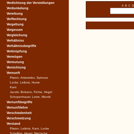
Verdichtung der Vorstellungen
A
B
C
D
Verdunkelung
Vererbung
Verflechtung
Vergeltung
Vergessen
Vergleichung
Verhältniss
Verhältnissbegriffe
Verknüpfung
Vermögen
Vermutung
Vernichtung
Vernunft
Platon, Aristoteles, Spinoza
Locke, Leibniz, Hume
Kant
Jacobi, Bolzano, Fichte, Hegel
Schopenhauer, Lotze, Wundt
Vernunftbegriffe
Vernunftlehre
Verschiedenheit
Verschmelzung
Verstand
Platon, Leibniz, Kant, Locke
Schelling, Hegel, Nietzsche