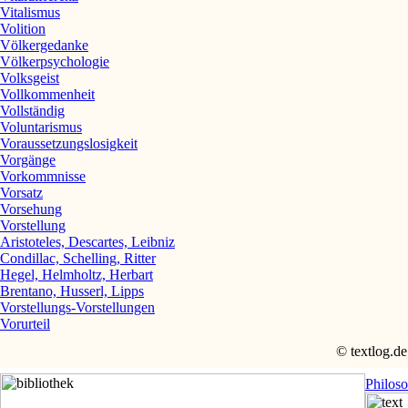
Vitalismus
Volition
Völkergedanke
Völkerpsychologie
Volksgeist
Vollkommenheit
Vollständig
Voluntarismus
Voraussetzungslosigkeit
Vorgänge
Vorkommnisse
Vorsatz
Vorsehung
Vorstellung
Aristoteles, Descartes, Leibniz
Condillac, Schelling, Ritter
Hegel, Helmholtz, Herbart
Brentano, Husserl, Lipps
Vorstellungs-Vorstellungen
Vorurteil
© textlog.de
Philos