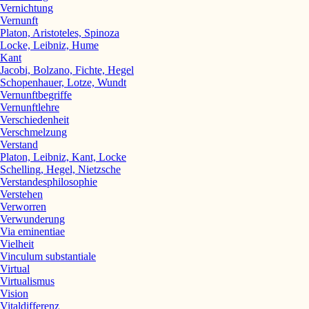
Vernichtung
Vernunft
Platon, Aristoteles, Spinoza
Locke, Leibniz, Hume
Kant
Jacobi, Bolzano, Fichte, Hegel
Schopenhauer, Lotze, Wundt
Vernunftbegriffe
Vernunftlehre
Verschiedenheit
Verschmelzung
Verstand
Platon, Leibniz, Kant, Locke
Schelling, Hegel, Nietzsche
Verstandesphilosophie
Verstehen
Verworren
Verwunderung
Via eminentiae
Vielheit
Vinculum substantiale
Virtual
Virtualismus
Vision
Vitaldifferenz