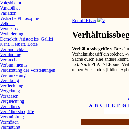
Vaiçshikam
Variabilität
Variation
Vedische Philosophie
Rudolf Eisler
V
Velleïtät
Vera causa
Verhältnissbeg
Veränderung
Demokrit, Aristoteles, Galilei
Kant, Herbart, Lotze
Verhältnissbegriffe
s. Bezieh
Verbindlichkeit
Verhältnisbegriff ein solcher, »
Verbindung
Sache durch eine andere kennt
Verbrechen
12). Nach PLATNER sind Verhäl
Verbum mentis
reinen Verstande« (Philos. Apho
Verdichtung der Vorstellungen
Verdunkelung
Vererbung
Verflechtung
Vergeltung
Vergessen
Vergleichung
A
B
C
D
E
F
G
Verhältniss
Verhältnissbegriffe
Verknüpfung
Vermögen
Vermutung