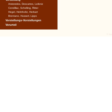
Aristoteles, Descartes, Leibniz
Condillac, Schelling, Ritter
Hegel, Helmholtz, Herbart
Brentano, Husserl, Lipps
Vorstellungs-Vorstellungen
Vorurteil
© tex