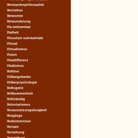
Verstandesphilosophie
Verstehen
Verworren
Verwunderung
Via eminentiae
Vielheit
Vinculum substantiale
Virtual
Virtualismus
Vision
Vitaldifferenz
Vitalismus
Volition
Völkergedanke
Völkerpsychologie
Volksgeist
Vollkommenheit
Vollständig
Voluntarismus
Voraussetzungslosigkeit
Vorgänge
Vorkommnisse
Vorsatz
Vorsehung
Vorstellung