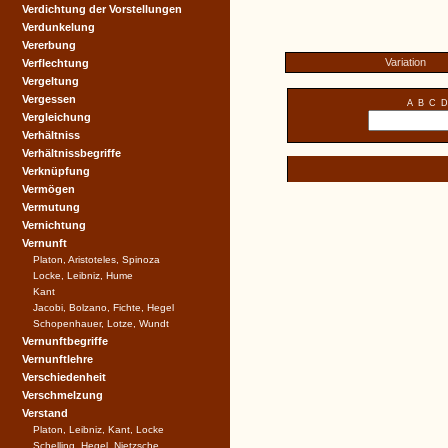
Verdichtung der Vorstellungen
Verdunkelung
Vererbung
Variation
Verflechtung
Vergeltung
Vergessen
A
B
C
D
Vergleichung
Verhältniss
Verhältnissbegriffe
Verknüpfung
Vermögen
Vermutung
Vernichtung
Vernunft
Platon, Aristoteles, Spinoza
Locke, Leibniz, Hume
Kant
Jacobi, Bolzano, Fichte, Hegel
Schopenhauer, Lotze, Wundt
Vernunftbegriffe
Vernunftlehre
Verschiedenheit
Verschmelzung
Verstand
Platon, Leibniz, Kant, Locke
Schelling, Hegel, Nietzsche