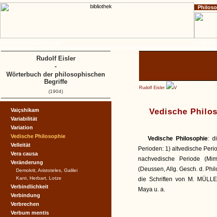
Philos
Home
Impressum
Copyright
A
B
C
D
Rudolf Eisler
-
Wörterbuch der philosophischen
Begriffe
Rudolf Eisler
V
(1904)
Vaiçshikam
Vedische Philo
Variabilität
Variation
Vedische Philosophie
Vedische Philosophie
: d
Velleïtät
Perioden: 1) altvedische Peri
Vera causa
nachvedische Periode (Mi
Veränderung
(Deussen, Allg. Gesch. d. Philos
Demokrit, Aristoteles, Galilei
Kant, Herbart, Lotze
die Schriften von M. MÜLLER
Verbindlichkeit
Maya u. a.
Verbindung
Verbrechen
Verbum mentis