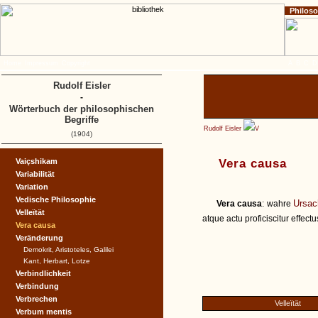
Philos
Home
Impressum
Copyright
A
B
C
D
Rudolf Eisler
-
Wörterbuch der philosophischen
Begriffe
Rudolf Eisler
V
(1904)
Vaiçshikam
Vera causa
Variabilität
Variation
Vedische Philosophie
Ursac
Vera causa
: wahre
Velleïtät
atque actu proficiscitur effectus
Vera causa
Veränderung
Demokrit, Aristoteles, Galilei
Kant, Herbart, Lotze
Verbindlichkeit
Verbindung
Verbrechen
Velleïtät
Verbum mentis