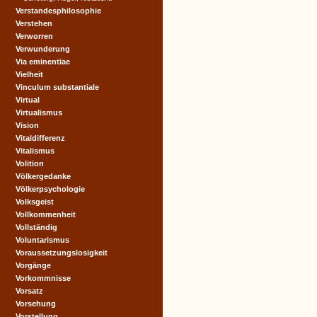
Verstandesphilosophie
Verstehen
Verworren
Verwunderung
Via eminentiae
Vielheit
Vinculum substantiale
Virtual
Virtualismus
Vision
Vitaldifferenz
Vitalismus
Volition
Völkergedanke
Völkerpsychologie
Volksgeist
Vollkommenheit
Vollständig
Voluntarismus
Voraussetzungslosigkeit
Vorgänge
Vorkommnisse
Vorsatz
Vorsehung
Vorstellung