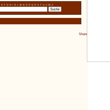
E
F
G
H
I
K
L
M
N
O
P
Q
R
S
T
U
V
W
Z
Share