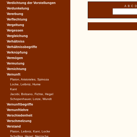
Verdichtung der Vorstellungen
A
B
C
D
Verdunkelung
Vererbung
Verflechtung
Vergeltung
Vergessen
Vergleichung
Verhältniss
Verhältnissbegriffe
Verknüpfung
Vermögen
Vermutung
Vernichtung
Vernunft
Platon, Aristoteles, Spinoza
Locke, Leibniz, Hume
Kant
Jacobi, Bolzano, Fichte, Hegel
Schopenhauer, Lotze, Wundt
Vernunftbegriffe
Vernunftlehre
Verschiedenheit
Verschmelzung
Verstand
Platon, Leibniz, Kant, Locke
Schelling, Hegel, Nietzsche