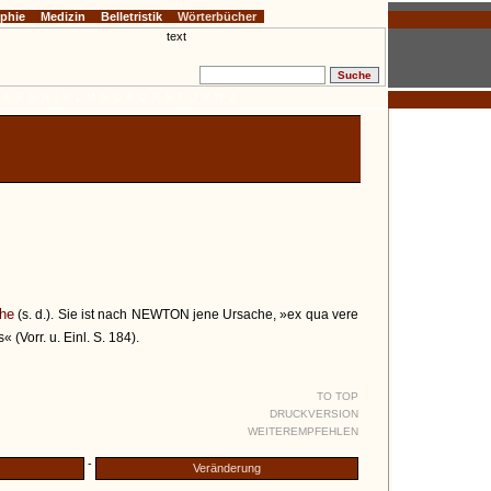
ophie
Medizin
Belletristik
Wörterbücher
E
F
G
H
I
K
L
M
N
O
P
Q
R
S
T
U
V
W
Z
he
(s. d.). Sie ist nach NEWTON jene Ursache, »ex qua vere
« (Vorr. u. Einl. S. 184).
TO TOP
DRUCKVERSION
WEITEREMPFEHLEN
-
Veränderung