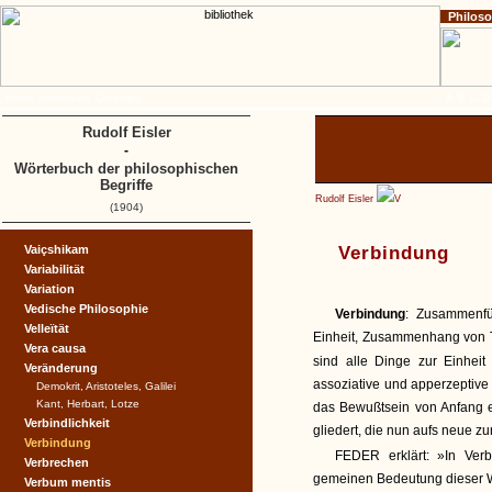
Philos
Home
Impressum
Copyright
A
B
C
D
Rudolf Eisler
-
Wörterbuch der philosophischen
Begriffe
Rudolf Eisler
V
(1904)
Vaiçshikam
Verbindung
Variabilität
Variation
Vedische Philosophie
Verbindung
: Zusammenfü
Velleïtät
Einheit, Zusammenhang von Tei
Vera causa
sind alle Dinge zur Einhei
Veränderung
assoziative und apperzeptive
Demokrit, Aristoteles, Galilei
Kant, Herbart, Lotze
das Bewußtsein von Anfang ei
Verbindlichkeit
gliedert, die nun aufs neue z
Verbindung
FEDER erklärt: »In Ve
Verbrechen
gemeinen Bedeutung dieser Wo
Verbum mentis