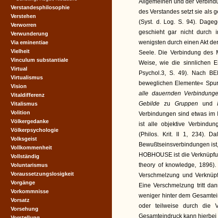
Allgemeinen und der Verbindu
Verstandesphilosophie
des Verstandes setzt sie als 
Verstehen
(Syst. d. Log. S. 94). Dag
Verworren
geschieht gar nicht durch
Verwunderung
wenigsten durch einen Akt der 
Via eminentiae
Vielheit
Seele. Die Verbindung des Ma
Vinculum substantiale
Weise, wie die sinnlichen E
Virtual
Psychol.3, S. 49). Nach B
Virtualismus
beweglichen Elemente« Spure
Vision
alle dauernden Verbindung
Vitaldifferenz
Gebilde
zu
Gruppen
und
Vitalismus
Volition
Verbindungen sind etwas im In
Völkergedanke
ist alle objektive Verbindu
Völkerpsychologie
(Philos. Krit. II 1, 234).
Volksgeist
Bewußtseinsverbindungen ist,
Vollkommenheit
HOBHOUSE ist die Verknüpfu
Vollständig
theory of knowledge, 1896).
Voluntarismus
Voraussetzungslosigkeit
Verschmelzung und Verknüpfu
Vorgänge
Eine Verschmelzung tritt da
Vorkommnisse
weniger hinter dem Gesamtein
Vorsatz
oder teilweise durch die V
Vorsehung
Gesamteindruck kann hierbei e
Vorstellung