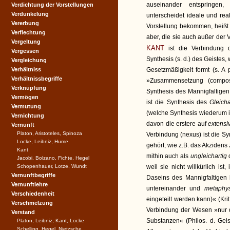
auseinander entspringen,
Verdichtung der Vorstellungen
Verdunkelung
unterscheidet ideale und rea
Vererbung
Vorstellung bekommen, heiß
Verflechtung
aber, die sie auch außer der V
Vergeltung
KANT
ist die Verbindung d
Vergessen
Synthesis (s. d.) des Geistes
Vergleichung
Verhältniss
Gesetzmäßigkeit formt (s. A 
Verhältnissbegriffe
»Zusammensetzung (composi
Verknüpfung
Synthesis des Mannigfaltige
Vermögen
ist die Synthesis des
Gleich
Vermutung
(welche Synthesis wiederum 
Vernichtung
davon die erstere auf
extensi
Vernunft
Platon, Aristoteles, Spinoza
Verbindung (nexus) ist die Sy
Locke, Leibniz, Hume
gehört, wie z.B. das Akzidens
Kant
mithin auch als
ungleichartig
Jacobi, Bolzano, Fichte, Hegel
Schopenhauer, Lotze, Wundt
weil sie nicht willkürlich ist
Vernunftbegriffe
Daseins des Mannigfaltigen b
Vernunftlehre
untereinander und
metaphy
Verschiedenheit
eingeteilt werden kann)« (Kri
Verschmelzung
Verbindung der Wesen »nur 
Verstand
Substanzen« (Philos. d. Geis
Platon, Leibniz, Kant, Locke
Schelling, Hegel, Nietzsche