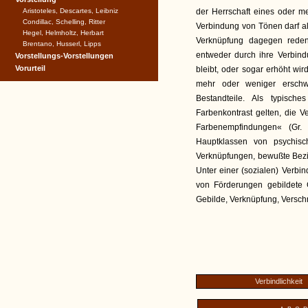
Aristoteles, Descartes, Leibniz
der Herrschaft eines oder me
Condillac, Schelling, Ritter
Verbindung von Tönen darf al
Hegel, Helmholtz, Herbart
Verknüpfung dagegen reden
Brentano, Husserl, Lipps
entweder durch ihre Verbindun
Vorstellungs-Vorstellungen
Vorurteil
bleibt, oder sogar erhöht wir
mehr oder weniger erschw
Bestandteile. Als typisch
Farbenkontrast gelten, die
Farbenempfindungen« (Gr.
Hauptklassen von psychis
Verknüpfungen, bewußte Bezi
Unter einer (sozialen) Verbi
von Förderungen gebildete 
Gebilde, Verknüpfung, Versc
Verbindlichkeit