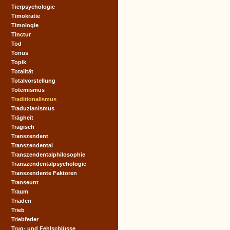
Tierpsychologie
Timokratie
Timologie
Tinctur
Tod
Tonus
Topik
Totalität
Totalvorstellung
Totemismus
Traditionalismus
Traduzianismus
Trägheit
Tragisch
Transzendent
Transzendental
Transzendentalphilosophie
Transzendentalpsychologie
Transzendente Faktoren
Transeunt
Traum
Triaden
Trieb
Triebfeder
Trug- und Fehlschlüsse