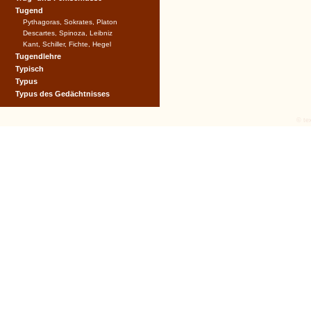
Tugend
Pythagoras, Sokrates, Platon
Descartes, Spinoza, Leibniz
Kant, Schiller, Fichte, Hegel
Tugendlehre
Typisch
Typus
Typus des Gedächtnisses
© tex