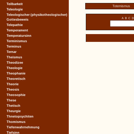
Teilbarkeit
Totemismus
Teleologie
Teleologischer (physikotheologischer)
A
B
C
D
Gottesbeweis
Telepathie
Temperament
Temperatursinn
Terminismus
Terminus
Ternar
Theismus
Theodizee
Theologie
Theophanie
Theoretisch
Theorie
Theosis
Theosophie
These
Thetisch
Theurgie
Thnetopsychiten
Thomismus
Tiefenwahrnehmung
Tiefsinn