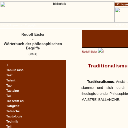
Philos
Home
Impressum
Copyright
A
B
C
D
Rudolf Eisler
-
Wörterbuch der philosophischen
Begriffe
Rudolf Eisler
T
(1904)
T
Traditionalismu
Tabula rasa
Takt
Talent
Traditionalismus
: Ansich
Tao
stamme und sich durch T
Tastsinn
theologisierende Philoso
Tat
MAISTRE, BALLANCHE.
Tat tvam asi
Tätigkeit
Tatsache
Tautologie
Technik
Teil