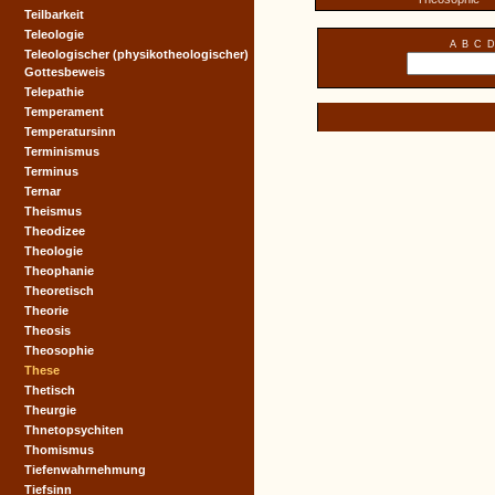
Teilbarkeit
Teleologie
A
B
C
D
Teleologischer (physikotheologischer)
Gottesbeweis
Telepathie
Temperament
Temperatursinn
Terminismus
Terminus
Ternar
Theismus
Theodizee
Theologie
Theophanie
Theoretisch
Theorie
Theosis
Theosophie
These
Thetisch
Theurgie
Thnetopsychiten
Thomismus
Tiefenwahrnehmung
Tiefsinn