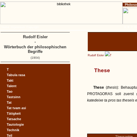
Philos
Home
Impressum
Copyright
A
B
C
D
Rudolf Eisler
-
Wörterbuch der philosophischen
Begriffe
Rudolf Eisler
T
(1904)
T
These
Tabula rasa
Takt
Talent
These
(
thesis
): Behauptu
Tao
PROTAGORAS soll zuerst g
Tastsinn
katedeixe ta pros tas theseis 
Tat
Tat tvam asi
Tätigkeit
Tatsache
Tautologie
Technik
Teil
Theosophie