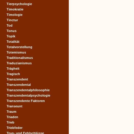
Tierpsychologie
Timokratie
Timologie
Tinctur
Tod
Tonus
Topik
Totalität
Totalvorstellung
Totemismus
Traditionalismus
Traduzianismus
Trägheit
Tragisch
Transzendent
Transzendental
Transzendentalphilosophie
Transzendentalpsychologie
Transzendente Faktoren
Transeunt
Traum
Triaden
Trieb
Triebfeder
Trug- und Fehlschlüsse