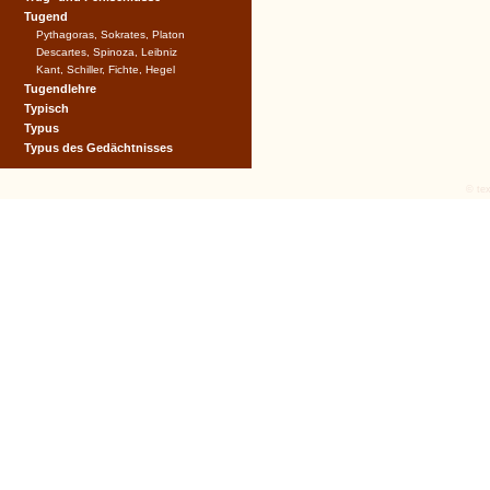
Tugend
Pythagoras, Sokrates, Platon
Descartes, Spinoza, Leibniz
Kant, Schiller, Fichte, Hegel
Tugendlehre
Typisch
Typus
Typus des Gedächtnisses
© tex