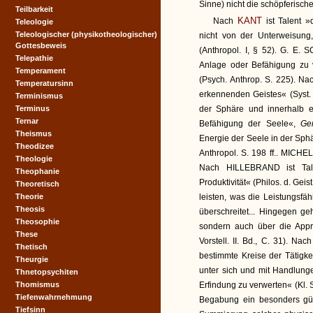
Sinne) nicht die schöpferische 
Teilbarkeit
KANT
Nach
ist Talent »
Teleologie
Teleologischer (physikotheologischer)
nicht von der Unterweisung
Gottesbeweis
(Anthropol. I, § 52). G. E. 
Telepathie
Anlage oder Befähigung zu v
Temperament
(Psych. Anthrop. S. 225). Na
Temperatursinn
erkennenden Geistes« (Syst. 
Terminismus
Terminus
der Sphäre und innerhalb 
Ternar
Befähigung der Seele«,
Ge
Theismus
Energie der Seele in der Sph
Theodizee
Anthropol. S. 198 ff.. MICHEL
Theologie
Nach HILLEBRAND ist Talen
Theophanie
Produktivität« (Philos. d. G
Theoretisch
Theorie
leisten, was die Leistungsfäh
Theosis
überschreitet... Hingegen g
Theosophie
sondern auch über die Appre
These
Vorstell. II. Bd., C. 31). N
Thetisch
bestimmte Kreise der Tätigke
Theurgie
unter sich und mit Handlun
Thnetopsychiten
Thomismus
Erfindung zu verwerten« (Kl. 
Tiefenwahrnehmung
Begabung ein besonders güns
Tiefsinn