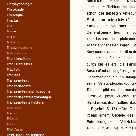
Summierung solcher physisc
Tierpsychologie
nach einer Richtung hin und
Timokratie
schon der leisesten Anregu
Timologie
Funktionen antwortet« (Phil
Tinctur
Tod
Koordination vererbter E
Tonus
Generationen« liegt hier 
Topik
»mindestens in gleich
Totalität
Assoziationsbeziehunge
Totalvorstellung
Bewegungsformen. In allen die
Totemismus
nie aber die fertige Leistu
Traditionalismus
Traduzianismus
durch die es erst die Ferti
Trägheit
Beschaffenheit begünstigt w
Tragisch
Gesamtanlage, die ihm infolg
Transzendent
seiner Verstandesbegabung ei
Transzendental
Talentes gibt es: beobachte
Transzendentalphilosophie
(Grdz. d. phys. Psychol. 
Transzendentalpsychologie
Transzendente Faktoren
Gleichgewichtsverhältnis, da
Transeunt
d. Psychol. S. 16). »Das Tal
Traum
irgend einem Gebiete des 
Triaden
Entwicklung, ist die Vollzie
Trieb
Tat« (l. c. S. 498. vgl. S. 50
Triebfeder
Trug- und Fehlschlüsse