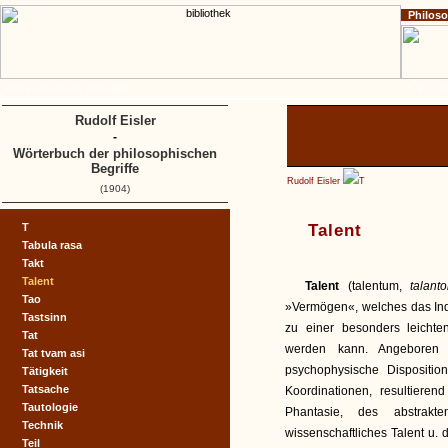
Philos
Home
Impressum
Copyright
A
B
C
D
Rudolf Eisler
-
Wörterbuch der philosophischen
Begriffe
Rudolf Eisler
T
(1904)
T
Talent
Tabula rasa
Takt
Talent
Talent
(talentum,
talant
Tao
»Vermögen«, welches das Ind
Tastsinn
zu einer besonders leichten
Tat
werden kann. Angeboren 
Tat tvam asi
psychophysische Dispositio
Tätigkeit
Tatsache
Koordinationen, resultiere
Tautologie
Phantasie, des abstrakte
Technik
wissenschaftliches Talent u. d
Teil