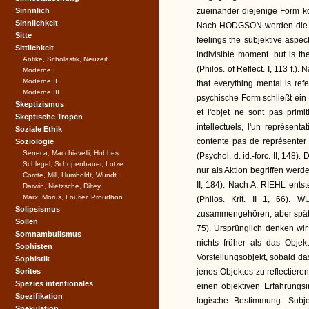
Sinnnlich
zueinander diejenige Form ko
Sinnlichkeit
Nach HODGSON werden die Inh
Sitte
feelings the subjektive aspect
Sittlichkeit
indivisible moment. but is th
Antike, Scholastik, Neuzeit
(Philos. of Reflect. I, 113 f.
Moderne I
Moderne II
that everything mental is ref
Moderne III
psychische Form schließt ein 
Skeptizismus
et l'objet ne sont pas prim
Skeptische Tropen
intellectuels, l'un représenta
Soziale Ethik
contente pas de représenter
Soziologie
Seneca, Macchiavelli, Hobbes
(Psychol. d. id.-forc. II, 148
Schlegel, Schopenhauer, Lotze
nur als Aktion begriffen werde
Comte, Mill, Humboldt, Wundt
II, 184). Nach A. RIEHL ents
Darwin, Nietzsche, Diltey
Marx, Morus, Fourier, Proudhon
(Philos. Krit. II 1, 66). 
Solipsismus
zusammengehören, aber späte 
Sollen
75). Ursprünglich denken wir
Somnambulismus
nichts früher als das Objek
Sophisten
Vorstellungsobjekt, sobald 
Sophistik
Sorites
jenes Objektes zu reflectieren
Spezies intentionales
einen objektiven Erfahrungs
Spezifikation
logische Bestimmung. Subje
Spekulation