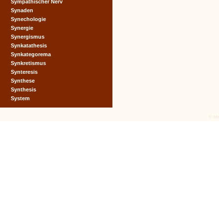
Sympathischer Nerv
Synaden
Synechologie
Synergie
Synergismus
Synkatathesis
Synkategorema
Synkretismus
Synteresis
Synthese
Synthesis
System
© tex