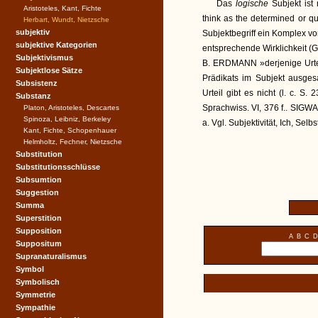
Das
logische
Subjekt ist
Aristoteles, Kant, Fichte
think as the determined or qu
Herbart, Wundt, Nietzsche
subjektiv
Subjektbegriff ein Komplex v
subjektive Kategorien
entsprechende Wirklichkeit (Ge
Subjektivismus
B. ERDMANN »derjenige Urte
Subjektlose Sätze
Prädikats im Subjekt ausges
Subsistenz
Urteil gibt es nicht (l. c. 
Substanz
Sprachwiss. VI, 376 f.. SIGWA
Platon, Aristoteles, Descartes
Spinoza, Leibniz, Berkeley
a. Vgl. Subjektivität, Ich, Sel
Kant, Fichte, Schopenhauer
Helmholtz, Fechner, Nietzsche
Substitution
Substitutionsschlüsse
Subsumtion
Suggestion
Summa
Superstition
Supposition
A
B
C
D
Suppositum
Supranaturalismus
Symbol
Symbolisch
Symmetrie
Sympathie