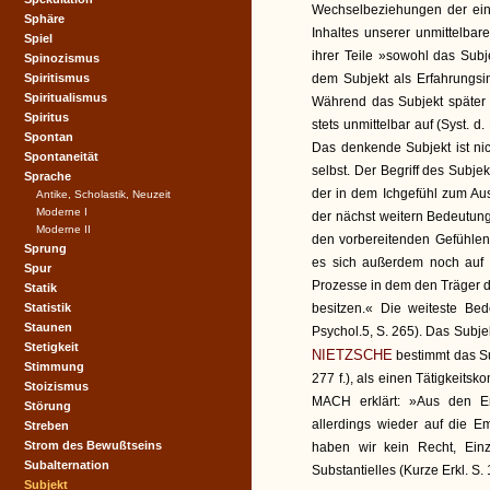
Wechselbeziehungen der einz
Sphäre
Inhaltes unserer unmittelbar
Spiel
ihrer Teile »sowohl das Subje
Spinozismus
Spiritismus
dem Subjekt als Erfahrungsin
Spiritualismus
Während das Subjekt später di
Spiritus
stets unmittelbar auf (Syst. d. P
Spontan
Das denkende Subjekt ist nic
Spontaneität
selbst. Der Begriff des Subje
Sprache
der in dem Ichgefühl zum A
Antike, Scholastik, Neuzeit
Moderne I
der nächst weitern Bedeutung
Moderne II
den vorbereitenden Gefühlen 
Sprung
es sich außerdem noch auf d
Spur
Prozesse in dem den Träger 
Statik
Statistik
besitzen.« Die weiteste Bed
Staunen
Psychol.5, S. 265). Das Subjek
Stetigkeit
NIETZSCHE
bestimmt das Sub
Stimmung
277 f.), als einen Tätigkeitsko
Stoizismus
MACH erklärt: »Aus den E
Störung
allerdings wieder auf die E
Streben
Strom des Bewußtseins
haben wir kein Recht, Einz
Subalternation
Substantielles (Kurze Erkl. S. 1
Subjekt