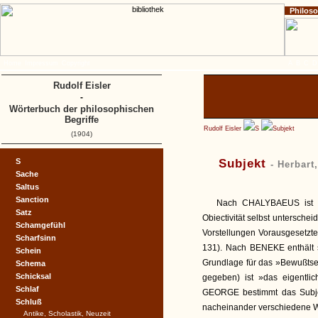
Philos
Home
Impressum
Copyright
A
B
C
D
Rudolf Eisler
-
Wörterbuch der philosophischen
Begriffe
Rudolf Eisler
S
Subjekt
(1904)
S
Subjekt
- Herbart
Sache
Saltus
Sanction
Nach CHALYBAEUS ist S
Satz
Obiectivität selbst untersche
Schamgefühl
Vorstellungen Vorausgesetzte
Scharfsinn
131). Nach BENEKE enthält 
Schein
Grundlage für das »Bewußtse
Schema
Schicksal
gegeben) ist »das eigentli
Schlaf
GEORGE bestimmt das Subje
Schluß
nacheinander verschiedene Wi
Antike, Scholastik, Neuzeit