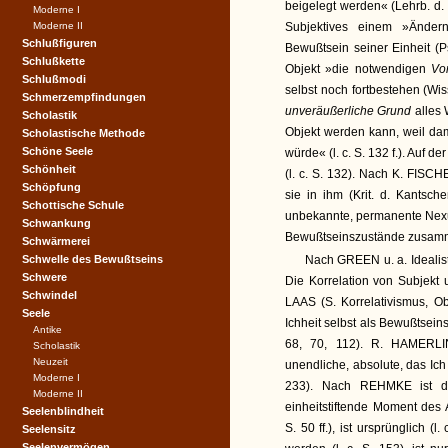
beigelegt werden« (Lehrb. d. 
Moderne I
Moderne II
Subjektives einem »Änder
Schlußfiguren
Bewußtsein seiner Einheit 
Schlußkette
Objekt »die notwendigen
Vo
Schlußmodi
selbst noch fortbestehen (Wiss
Schmerzempfindungen
unveräußerliche Grund
alles
Scholastik
Objekt werden kann, weil da
Scholastische Methode
Schöne Seele
würde« (l. c. S. 132 f.). Auf 
Schönheit
(l. c. S. 132). Nach K. FISCH
Schöpfung
sie in ihm (Krit. d. Kantsc
Schottische Schule
unbekannte, permanente Nexus
Schwankung
Bewußtseinszustände zusammenh
Schwärmerei
Schwelle des Bewußtseins
Nach GREEN u. a. Idealiste
Schwere
Die Korrelation von Subjekt 
Schwindel
LAAS (S. Korrelativismus, O
Seele
Ichheit selbst als Bewußtseinsf
Antike
68, 70, 112). R. HAMERL
Scholastik
Neuzeit
unendliche, absolute, das Ich
Moderne I
233). Nach REHMKE ist das
Moderne II
einheitstiftende Moment des 
Seelenblindheit
S. 50 ff.), ist ursprünglich (l
Seelensitz
Seelenvermögen