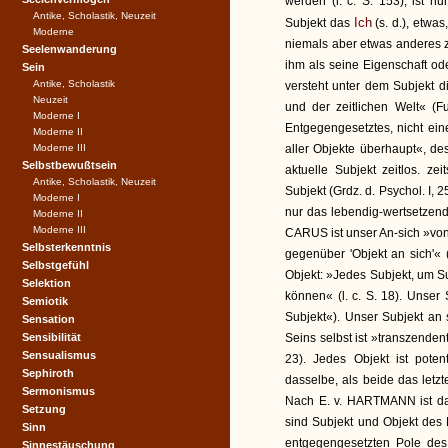
werden (l. c. S. 153), ist 
Antike, Scholastik, Neuzeit
Ich
Subjekt das
(s. d.), etwa
Moderne
niemals aber etwas anderes 
Seelenwanderung
ihm als seine Eigenschaft o
Sein
Antike, Scholastik
versteht unter dem Subjekt d
Neuzeit
und der zeitlichen Welt« (F
Moderne I
Entgegengesetztes, nicht ein
Moderne II
Moderne III
aller Objekte überhaupt«, d
Selbstbewußtsein
aktuelle Subjekt zeitlos. ze
Antike, Scholastik, Neuzeit
Subjekt (Grdz. d. Psychol. I, 25
Moderne I
nur das lebendig-wertsetzende
Moderne II
Moderne III
CARUS ist unser An-sich »von 
Selbsterkenntnis
gegenüber 'Objekt an sich'« 
Selbstgefühl
Objekt: »Jedes Subjekt, um Su
Selektion
können« (l. c. S. 18). Unser 
Semiotik
Subjekt«). Unser Subjekt an 
Sensation
Sensibilität
Seins selbst ist »transzende
Sensualismus
23). Jedes Objekt ist poten
Sephiroth
dasselbe, als beide das letzt
Sermonismus
Nach E. v. HARTMANN ist da
Setzung
sind Subjekt und Objekt des
Sinn
entgegengesetzten Pole des 
Sinnestäuschung