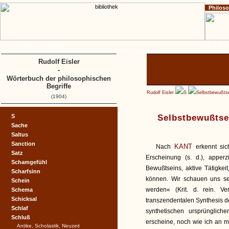
Philos
Home
Impressum
Copyright
A
B
C
D
Rudolf Eisler
-
Wörterbuch der philosophischen
Begriffe
Rudolf Eisler
S
Selbstbewußts
(1904)
S
Selbstbewußts
Sache
Saltus
Sanction
KANT
Nach
erkennt sich
Satz
Erscheinung (s. d.), apperz
Schamgefühl
Bewußtseins, aktive Tätigkei
Scharfsinn
können. Wir schauen uns sel
Schein
werden« (Krit. d. rein. V
Schema
Schicksal
transzendentalen Synthesis de
Schlaf
synthetischen ursprünglich
Schluß
erscheine, noch wie ich an mi
Antike, Scholastik, Neuzeit