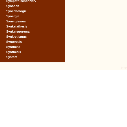
Sympathischer Nerv
Synaden
Synechologie
Synergie
Synergismus
Synkatathesis
Synkategorema
Synkretismus
Synteresis
Synthese
Synthesis
System
© tex