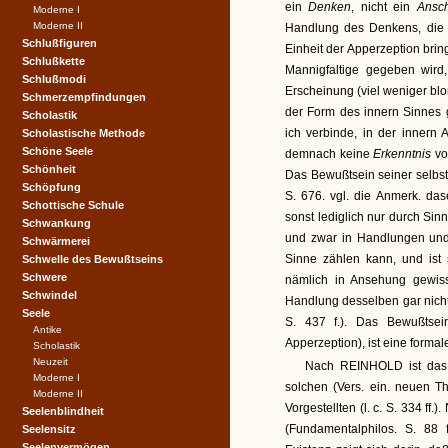
ein
Denken
, nicht ein
Ansc
Moderne I
Moderne II
Handlung des Denkens, die 
Schlußfiguren
Einheit der Apperzeption bri
Schlußkette
Mannigfaltige gegeben wird,
Schlußmodi
Erscheinung (viel weniger bl
Schmerzempfindungen
der Form des innern Sinnes 
Scholastik
ich verbinde, in der inner
Scholastische Methode
Schöne Seele
demnach keine
Erkenntnis
vo
Schönheit
Das Bewußtsein seiner selbst i
Schöpfung
S. 676. vgl. die Anmerk. das
Schottische Schule
sonst lediglich nur durch Sin
Schwankung
und zwar in Handlungen und
Schwärmerei
Sinne zählen kann, und ist s
Schwelle des Bewußtseins
Schwere
nämlich in Ansehung gewiss
Schwindel
Handlung desselben gar nicht 
Seele
S. 437 f.). Das Bewußtsein
Antike
Apperzeption), ist eine form
Scholastik
Neuzeit
Nach REINHOLD ist das 
Moderne I
solchen (Vers. ein. neuen The
Moderne II
Vorgestellten (l. c. S. 334 f
Seelenblindheit
(Fundamentalphilos. S. 88 
Seelensitz
Seelenvermögen