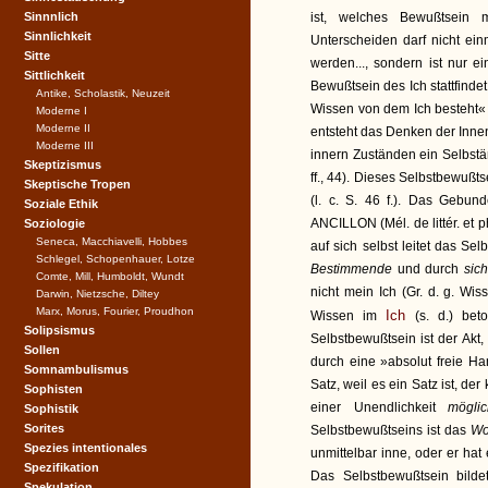
Sinnnlich
ist, welches Bewußtsein m
Sinnlichkeit
Unterscheiden darf nicht ei
Sitte
werden..., sondern ist nur
Sittlichkeit
Bewußtsein des Ich stattfind
Antike, Scholastik, Neuzeit
Wissen von dem Ich besteht« (l
Moderne I
Moderne II
entsteht das Denken der Inne
Moderne III
innern Zuständen ein Selbstä
Skeptizismus
ff., 44). Dieses Selbstbewußts
Skeptische Tropen
(l. c. S. 46 f.). Das Gebu
Soziale Ethik
ANCILLON (Mél. de littér. et phi
Soziologie
Seneca, Macchiavelli, Hobbes
auf sich selbst leitet das Se
Schlegel, Schopenhauer, Lotze
Bestimmende
und durch
sic
Comte, Mill, Humboldt, Wundt
nicht mein Ich (Gr. d. g. Wiss
Darwin, Nietzsche, Diltey
Marx, Morus, Fourier, Proudhon
Ich
Wissen im
(s. d.) beto
Solipsismus
Selbstbewußtsein ist der Akt
Sollen
durch eine »absolut freie Han
Somnambulismus
Satz, weil es ein Satz ist, der
Sophisten
einer Unendlichkeit
mögli
Sophistik
Sorites
Selbstbewußtseins ist das
Wo
Spezies intentionales
unmittelbar inne, oder er hat
Spezifikation
Das Selbstbewußtsein bilde
Spekulation