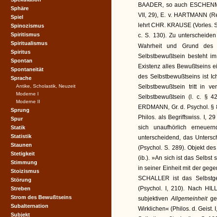
BAADER, so auch ESCHENMA
Sphäre
VII, 29), E. v. HARTMANN (Rel
Spiel
lehrt CHR. KRAUSE (Vorles. S. 3
Spinozismus
Spiritismus
c. S. 130). Zu unterscheiden 
Spiritualismus
Wahrheit und Grund des 
Spiritus
Selbstbewußtsein besteht im 
Spontan
Existenz alles Bewußtseins e
Spontaneität
des Selbstbewußtseins ist Ich=
Sprache
Antike, Scholastik, Neuzeit
Selbstbewußtsein tritt in v
Moderne I
Selbstbewußtsein (l. c. § 42
Moderne II
ERDMANN, Gr. d. Psychol. § 8
Sprung
Philos. als Begriffswiss. I,
Spur
sich unaufhörlich erneuer
Statik
Statistik
unterscheidend, das Untersc
Staunen
(Psychol. S. 289). Objekt des
Stetigkeit
(ib.). »An sich ist das Selbs
Stimmung
in seiner Einheit mit der gegen
Stoizismus
SCHALLER ist das Selbstge
Störung
(Psychol. I, 210). Nach HI
Streben
Strom des Bewußtseins
subjektiven
Allgemeinheit
ge
Subalternation
Wirklichen« (Philos. d. Geist. 
Subjekt