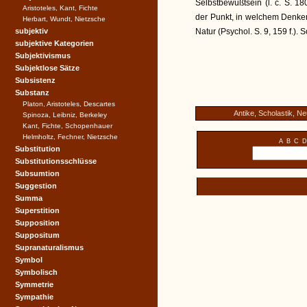
Selbstbewußtsein (l. c. S. 
Aristoteles, Kant, Fichte
der Punkt, in welchem Denken 
Herbart, Wundt, Nietzsche
subjektiv
Natur (Psychol. S. 9, 159 f.).
subjektive Kategorien
Subjektivismus
Subjektlose Sätze
Subsistenz
Substanz
Platon, Aristoteles, Descartes
Antike, Scholastik, Ne
Spinoza, Leibniz, Berkeley
Kant, Fichte, Schopenhauer
Helmholtz, Fechner, Nietzsche
A
B
C
D
Substitution
Substitutionsschlüsse
Subsumtion
Suggestion
Summa
Superstition
Supposition
Suppositum
Supranaturalismus
Symbol
Symbolisch
Symmetrie
Sympathie