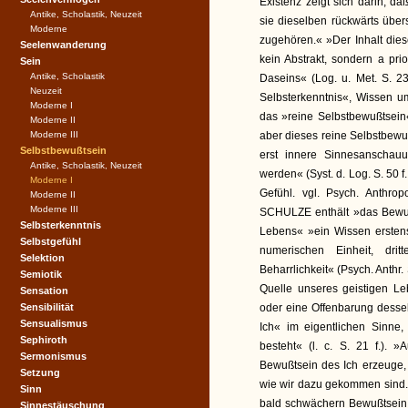
Existenz zeigt sich darin, d
Antike, Scholastik, Neuzeit
sie dieselben rückwärts übers
Moderne
zugehören.« »Der Inhalt diese
Seelenwanderung
kein Abstrakt, sondern a pri
Sein
Antike, Scholastik
Daseins« (Log. u. Met. S. 2
Neuzeit
Selbsterkenntnis«, Wissen u
Moderne I
das »reine Selbstbewußtsein«
Moderne II
Moderne III
aber dieses reine Selbstbewuß
Selbstbewußtsein
erst innere Sinnesanschau
Antike, Scholastik, Neuzeit
werden« (Syst. d. Log. S. 50 f
Moderne I
Gefühl. vgl. Psych. Anthro
Moderne II
Moderne III
SCHULZE enthält »das Bewußt
Selbsterkenntnis
Lebens« »ein Wissen erstens
Selbstgefühl
numerischen Einheit, dritt
Selektion
Beharrlichkeit« (Psych. Anthr.
Semiotik
Quelle unseres geistigen L
Sensation
Sensibilität
oder eine Offenbarung desse
Sensualismus
Ich« im eigentlichen Sinne
Sephiroth
besteht« (l. c. S. 21 f.).
Sermonismus
Bewußtsein des Ich erzeuge, 
Setzung
wie wir dazu gekommen sind. 
Sinn
bald schwächern Bewußtsein e
Sinnestäuschung