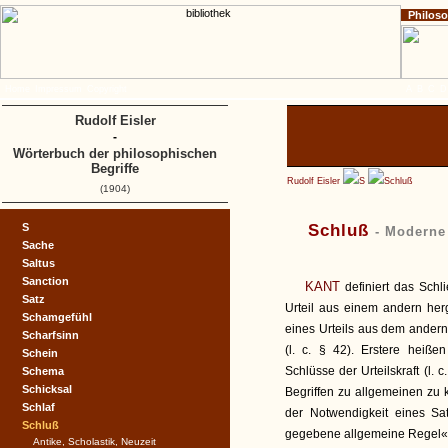
Philos
Home
Impressum
Copyright
A
B
C
D
Rudolf Eisler
-
Wörterbuch der philosophischen
Begriffe
Rudolf Eisler
S
Schluß
(1904)
S
Schluß
- Moderne
Sache
Saltus
Sanction
KANT
definiert das Schl
Satz
Urteil aus einem andern herg
Schamgefühl
eines Urteils aus dem andern
Scharfsinn
(l. c. § 42). Erstere heiße
Schein
Schlüsse der Urteilskraft (l.
Schema
Schicksal
Begriffen zu allgemeinen zu k
Schlaf
der Notwendigkeit eines Sa
Schluß
gegebene allgemeine Regel« (l
Antike, Scholastik, Neuzeit