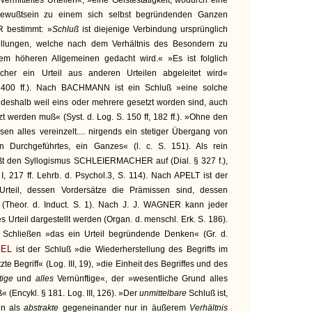
vermitteltes Urteilen«, »eine Geistestätigkeit, wodurch eine
Bewußtsein zu einem sich selbst begründenden Ganzen
R bestimmt: »
Schluß
ist diejenige Verbindung ursprünglich
llungen, welche nach dem Verhältnis des Besondern zu
m höheren Allgemeinen gedacht wird.« »Es ist folglich
cher ein Urteil aus anderen Urteilen abgeleitet wird«
, 400 ff.). Nach BACHMANN ist ein Schluß »eine solche
 deshalb weil eins oder mehrere gesetzt worden sind, auch
t werden muß« (Syst. d. Log. S. 150 ff, 182 ff.). »Ohne den
n alles vereinzelt.... nirgends ein stetiger Übergang von
 Durchgeführtes, ein Ganzes« (l. c. S. 151). Als rein
ßt den Syllogismus SCHLEIERMACHER auf (Dial. § 327 f.),
, 217 ff. Lehrb. d. Psychol.3, S. 114). Nach APELT ist der
Urteil, dessen Vordersätze die Prämissen sind, dessen
 (Theor. d. Induct. S. 1). Nach J. J. WAGNER kann jeder
s Urteil dargestellt werden (Organ. d. menschl. Erk. S. 186).
Schließen »das ein Urteil begründende Denken« (Gr. d.
EL
ist der Schluß »die Wiederherstellung des Begriffs im
zte Begriff« (Log. III, 19), »die Einheit des Begriffes und des
tige
und
alles
Vernünftige«, der »wesentliche Grund alles
« (Encykl. § 181. Log. III, 126). »Der
unmittelbare
Schluß ist,
en als
abstrakte
gegeneinander nur in äußerem
Verhältnis