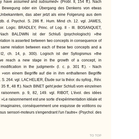
hey have
assumed
and
subsumed
« (Probl. II, 154 ff.). Nach
ne Bewegung oder ein Übergang des Denkens von etwas
Unbekanntem, das aber jetzt als eine Folgerung aus dem
b. d. Psychol. S. 286 ff.. Hum. Mind ch. 12. vgl. JAMES,
ir. Logic. BRADLEY, Princ. of Log. II - III. BOSANQUET,
 Nach BALDWIN ist der Schluß (psychologisch) »the
elation is asserted between two concepts in consequence of
he same relation between each of these two concepts and a
 I2, ch. 14, p. 300). Logisch ist der Syllogismus »the
we reach a new stage in the growth of a concept, in
modification in the judgment« (l. c. p. 301 ff.). - Nach
»von einem Begriffe auf die in ihm enthaltenen Begriffe
 S. 264. vgl. LACHELIER, Ètude sur la théor. du syllog., Rév.
 35 ff., 48 ff.). Nach BINET geht jeder Schluß vom einzelnen
raisonnem. p. 9, 82, 149. vgl. RIBOT, L'évol. des idées
: »Le raisonnement est une sorte d'expérimentation idéale et
ns imaginaires, conséquemment une esquisse de volitions ou
ssus sensori-moteurs s'engendrant l'un l'autre« (Psychol. des
TO TOP