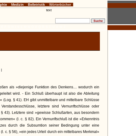
ophie
Medizin
Belletristik
Wörterbücher
E
F
G
H
I
K
L
M
N
O
P
Q
R
S
T
U
V
W
Z
 I
ießen als »diejenige Funktion des Denkens.... wodurch ein
eleitet wird. - Ein Schluß überhaupt ist also die Ableitung
« (Log. § 41). EH gibt unmittelbare und mittelbare Schlüsse
n Verstandesschlüsse, letztere sind Vernunftschlüsse oder
 c. § 43). Letztere sind »gewisse Schlußarten, aus besondern
ommen« (l. c. § 82). Ein Vernunftschluß ist die »Erkenntnis
tzes durch die Subsumtion seiner Bedingung unter eine
. c. § 56), »ein jedes Urteil durch ein mittelbares Merkmal«