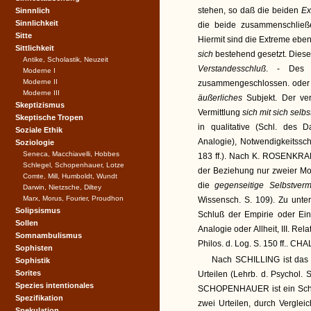
stehen, so daß die beiden
Ex
Sinnnlich
Sinnlichkeit
die beide zusammenschließe
Sitte
Hiermit sind die Extreme ebe
Sittlichkeit
sich
bestehend gesetzt. Dieser 
Antike, Scholastik, Neuzeit
Verstandesschluß
. - Des S
Moderne I
Moderne II
zusammengeschlossen. oder d
Moderne III
äußerliches
Subjekt. Der ve
Skeptizismus
Vermittlung
sich mit sich selb
Skeptische Tropen
in qualitative (Schl. des Da
Soziale Ethik
Analogie), Notwendigkeitsschl
Soziologie
Seneca, Macchiavelli, Hobbes
183 ff.). Nach K. ROSENKRANZ
Schlegel, Schopenhauer, Lotze
der Beziehung nur zweier Mom
Comte, Mill, Humboldt, Wundt
die
gegenseitige Selbstverm
Darwin, Nietzsche, Diltey
Marx, Morus, Fourier, Proudhon
Wissensch. S. 109). Zu unter
Solipsismus
Schluß der Empirie oder Einh
Sollen
Analogie oder Allheit, III. Rela
Somnambulismus
Philos. d. Log. S. 150 ff.. CH
Sophisten
Nach SCHILLING ist das 
Sophistik
Sorites
Urteilen (Lehrb. d. Psychol. S
Spezies intentionales
SCHOPENHAUER ist ein Schlu
Spezifikation
zwei Urteilen, durch Verglei
Spekulation