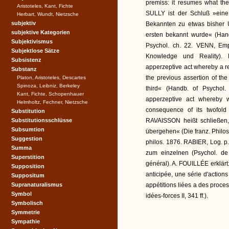
premiss: it resumes what t
Aristoteles, Kant, Fichte
SULLY ist der Schluß »ei
Herbart, Wundt, Nietzsche
subjektiv
Bekannten zu etwas bisher 
subjektive Kategorien
ersten bekannt wurde« (Hand
Subjektivismus
Psychol. ch. 22. VENN, Emp
Subjektlose Sätze
Knowledge und Reality).
Subsistenz
apperzeptive act whereby a r
Substanz
the previous assertion of t
Platon, Aristoteles, Descartes
Spinoza, Leibniz, Berkeley
third« (Handb. of Psychol.
Kant, Fichte, Schopenhauer
apperzeptive act whereby 
Helmholtz, Fechner, Nietzsche
consequence of its twofold 
Substitution
Substitutionsschlüsse
RAVAISSON heißt schließen, 
Subsumtion
übergehen« (Die franz. Philos.
Suggestion
philos. 1876. RABIER, Log. p.
Summa
zum einzelnen (Psychol. de 
Superstition
général). A. FOUILLÉE erklärt
Supposition
anticipée, une série d'actio
Suppositum
Supranaturalismus
appétitions liées a des proce
Symbol
idées-forces II, 341 ff.).
Symbolisch
Symmetrie
Sympathie