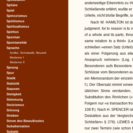
anderweitige Erkenntnis zu Hü
Sphäre
Schließende erfährt, wußte er 
Spiel
Urteile, nicht bloße Begriffe, s
Spinozismus
Spiritismus
Nach W. HAMILTON ist das
Spiritualismus
judgment. for to reason is to 
Spiritus
of a whole and its parts, thr
Spontan
same relation to a third« (Lec
Spontaneität
schließen »einen Satz (Urteil
Sprache
Antike, Scholastik, Neuzeit
als einer Folgerung aus e
Moderne I
Anaspruch nehmen« (Log. I,
Moderne II
Besonderen aufs Besondere. 
Sprung
Schlüsse vom Besonderen auf
Spur
Statik
ein Memorandum der einzelnen 
Statistik
f.). Der Obersatz nimmt vorwe
Staunen
üblichen Sinne verstanden, 
Stetigkeit
Substitution des Ähnlichen (»
Stimmung
Folgern nur »a transaction fr
Stoizismus
108 ff.). Nach H. SPENCER is
Störung
Streben
Deduktion aus der Vergleichun
Strom des Bewußtseins
Schließen« § 276). LEWES erk
Subalternation
nur zwei Termini (wie schon
Subjekt