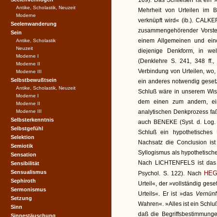
169). Das Schließen ist ein »
Antike, Scholastik, Neuzeit
Mehrheit von Urteilen im 
Moderne
verknüpft wird« (ib.). CALKE
Seelenwanderung
zusammengehörender Vorste
Sein
einem Allgemeinen und eine
Antike, Scholastik
Neuzeit
diejenige Denkform, in wel
Moderne I
(Denklehre S. 241, 348 ff.
Moderne II
Verbindung von Urteilen, wo,
Moderne III
Selbstbewußtsein
ein anderes notwendig gesetz
Antike, Scholastik, Neuzeit
Schluß wäre in unserem Wisse
Moderne I
dem einen zum andern, ein
Moderne II
Moderne III
analytischen Denkprozess fa
Selbsterkenntnis
auch BENEKE (Syst. d. Log. I
Selbstgefühl
Schluß ein hypothetisches 
Selektion
Nachsatz die Conclusion ist
Semiotik
Syllogismus als hypothetische
Sensation
Nach LICHTENFELS ist das 
Sensibilität
Sensualismus
HEG
Psychol. S. 122). Nach
Sephiroth
Urteil«, der »vollständig geset
Sermonismus
Urteils«. Er ist »das
Vernünf
Setzung
Wahren«. »Alles ist ein Schluß
Sinn
daß die Begriffsbestimmung
Sinnestäuschung