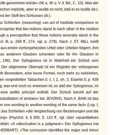
lfe genommen würde« (W. a. W. u. V. II. Bd., C. 10). Was der
schon implizite, aber er wußte es nicht, daß er es wußte (ib.).
ind der Stoff des Schlusses (ib.).
 Schließen (reasoning) »an act of mediate comparison or
recognise that two notions stand to each other in the relation
ough a precognition that these notions severally stand in the
t. III, p. 268 ff., 274, vgl. p. 279). Nach J. ST. MILL heißt
) aus einem vorhergehenden Urteil oder Urteilen folgern, ihm
twas anderem Glauben schenken oder für ihn Glauben in
 196). Der Syllogismus ist in Wahrheit ein Schluß vom
Der allgemeine Obersatz ist ein Register der vollzogenen
s Besondere, eine kurze Formel, noch mehr zu vollziehen,
vorgestellten Tatsachen (l. c. I, 2, oh. 3. Examin.5, p. 438
g, was erst noch zu erweisen ist, so daß der Syllogismus, im
eine petitio principii enthält. Der Schluß beruht auf der
substitution of similars« bei JEVONS). Nach A. BAIN ist das
om one wording to another wording of the same fact« (Log. I,
t das Schließen »die Vergleichung von Beziehungen und die
g« (Psychol. II, § 309, S. 110 ff.. vgl. über »quantitatives
lärt: »A ratiocination is a judgment.« Der Syllogismus hat
 HERBART). »The conclusion identifies the major and minor