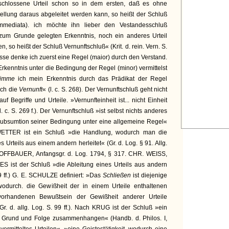
eschlossene Urteil schon so in dem ersten, daß es ohne
stellung daraus abgeleitet werden kann, so heißt der Schluß
immediata). ich möchte ihn lieber den Vestandesschluß
 zum Grunde gelegten Erkenntnis, noch ein anderes Urteil
n, so heißt der Schluß Vernunftschluß« (Krit. d. rein. Vern. S.
sse denke ich zuerst eine Regel (maior) durch den Verstand.
 Erkenntnis unter die Bedingung der Regel (minor) vermittelst
timme
ich mein Erkenntnis durch das Prädikat der Regel
urch die
Vernunft
« (l. c. S. 268). Der Vernunftschluß geht nicht
 Begriffe und Urteile. »Vernunfteinheit ist... nicht Einheit
 c. S. 269 f.). Der Vernunftschluß »ist selbst nichts anderes
er Subsumtion seiner Bedingung unter eine allgemeine Regel«
EWETTER ist ein Schluß »die Handlung, wodurch man die
 Urteils aus einem andern herleitet« (Gr. d. Log. § 91. Allg.
l. HOFFBAUER, Anfangsgr. d. Log. 1794, § 317. CHR. WEISS,
ES ist der Schluß »die Ableitung eines Urteils aus andern
89 ff.) G. E. SCHULZE definiert: »Das
Schließen
ist diejenige
odurch. die Gewißheit der in einem Urteile enthaltenen
rhandenen Bewußtsein der Gewißheit anderer Urteile
(Gr. d. allg. Log. S. 99 ff.). Nach KRUG ist der Schluß »ein
als Grund und Folge zusammenhangen« (Handb. d. Philos. I,