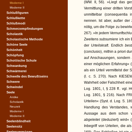
(WW. II, 56). »Liegt das g
Moderne I
Moderne II
Vermittlung einer dritten Vor
Schlußfiguren
unmittelbar (consequentia 
Schlußkette
nennen. Ist aber, außer der
Schlußmodi
nötig, um die Folge zu bewirke
Schmerzempfindungen
267). »In jedem Vernunftschlu
Scholastik
Zweitens
subsumiere
ich ein
Scholastische Methode
Schöne Seele
der
Urteilskraft
. Endlich
bes
Schönheit
(conclusio), mithin a priori d
Schöpfung
auf Anschauungen, sondern auf
Schottische Schule
einer möglichen Erfahrung« (l.
Schwankung
als ein Urteil vermittelst d
Schwärmerei
(l. c. S. 270). Nach KIES
Schwelle des Bewußtseins
Schwere
Wahrheit oder Falschheit eines
Schwindel
Log. 1801, I, § 228 ff.. vg
Seele
Log. 1801, § 216). Nach FRI
Antike
Urteilen« (Syst. d. Log. S. 1
Scholastik
Neuzeit
Handlung des Verstandes, w
Moderne I
Aussage aus dem schon vo
Moderne II
abgeleitet
(deduziert) wird« 
Seelenblindheit
Inbegriff von Urteilen, die 
Seelensitz
Seelenvermögen