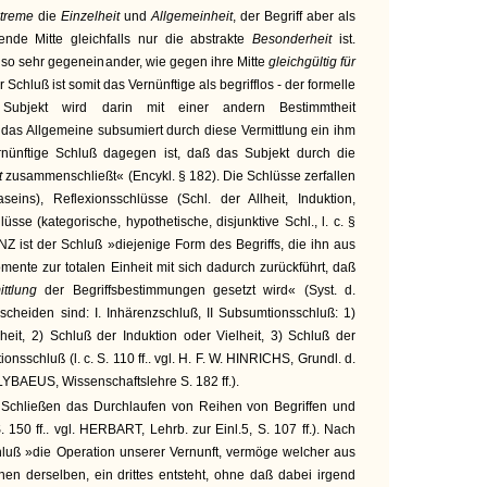
treme
die
Einzelheit
und
Allgemeinheit
, der Begriff aber als
nde Mitte gleichfalls nur die abstrakte
Besonderheit
ist.
nso sehr gegeneinander, wie gegen ihre Mitte
gleichgültig für
Schluß ist somit das Vernünftige als begrifflos - der formelle
ubjekt wird darin mit einer andern Bestimmtheit
as Allgemeine subsumiert durch diese Vermittlung ein ihm
rnünftige Schluß dagegen ist, daß das Subjekt durch die
st
zusammenschließt« (Encykl. § 182). Die Schlüsse zerfallen
seins), Reflexionsschlüsse (Schl. der Allheit, Induktion,
üsse (kategorische, hypothetische, disjunktive Schl., l. c. §
 ist der Schluß »diejenige Form des Begriffs, die ihn aus
ente zur totalen Einheit mit sich dadurch zurückführt, daß
ittlung
der Begriffsbestimmungen gesetzt wird« (Syst. d.
scheiden sind: I. Inhärenzschluß, II Subsumtionsschluß: 1)
eit, 2) Schluß der Induktion oder Vielheit, 3) Schluß der
tionsschluß (l. c. S. 110 ff.. vgl. H. F. W. HINRICHS, Grundl. d.
ALYBAEUS, Wissenschaftslehre S. 182 ff.).
Schließen das Durchlaufen von Reihen von Begriffen und
. 150 ff.. vgl. HERBART, Lehrb. zur Einl.5, S. 107 ff.). Nach
ß »die Operation unserer Vernunft, vermöge welcher aus
chen derselben, ein drittes entsteht, ohne daß dabei irgend