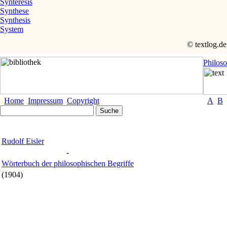
Synteresis
Synthese
Synthesis
System
© textlog.de
Philos
Home
Impressum
Copyright
A
B
Rudolf Eisler
-
Wörterbuch der philosophischen Begriffe
(1904)