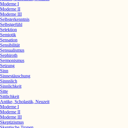
Moderne I
Moderne II
Moderne III
Selbsterkenntnis
Selbstgefühl
Selektion
Semiotik
Sensation
Sensibilität
Sensualismus
Sephiroth
Sermonismus
Setzung
Sinn
Sinnestäuschung
Sinnnlich
Sinnlichkeit
Sitte
Sittlichkeit
Antike, Scholastik, Neuzeit
Moderne I
Moderne II
Moderne III
Skeptizismus
Skeptische Tropen