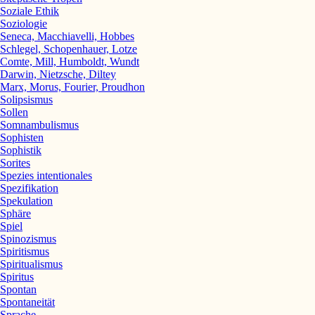
Soziale Ethik
Soziologie
Seneca, Macchiavelli, Hobbes
Schlegel, Schopenhauer, Lotze
Comte, Mill, Humboldt, Wundt
Darwin, Nietzsche, Diltey
Marx, Morus, Fourier, Proudhon
Solipsismus
Sollen
Somnambulismus
Sophisten
Sophistik
Sorites
Spezies intentionales
Spezifikation
Spekulation
Sphäre
Spiel
Spinozismus
Spiritismus
Spiritualismus
Spiritus
Spontan
Spontaneität
Sprache