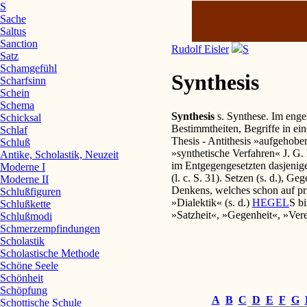
S
Sache
Saltus
Sanction
Rudolf Eisler
S
Satz
Schamgefühl
Synthesis
Scharfsinn
Schein
Schema
Synthesis
s. Synthese. Im enge
Schicksal
Bestimmtheiten, Begriffe in e
Schlaf
Thesis - Antithesis »aufgehobe
Schluß
»synthetische Verfahren« J. G. 
Antike, Scholastik, Neuzeit
im Entgegengesetzten dasjenig
Moderne I
(l. c. S. 31). Setzen (s. d.), 
Moderne II
Denkens, welches schon auf prim
Schlußfiguren
»Dialektik« (s. d.)
HEGEL
S b
Schlußkette
»Satzheit«, »Gegenheit«, »Verei
Schlußmodi
Schmerzempfindungen
Scholastik
Scholastische Methode
Schöne Seele
Schönheit
Schöpfung
A
B
C
D
E
F
G
Schottische Schule