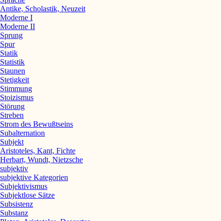
Antike, Scholastik, Neuzeit
Moderne I
Moderne II
Sprung
Spur
Statik
Statistik
Staunen
Stetigkeit
Stimmung
Stoizismus
Störung
Streben
Strom des Bewußtseins
Subalternation
Subjekt
Aristoteles, Kant, Fichte
Herbart, Wundt, Nietzsche
subjektiv
subjektive Kategorien
Subjektivismus
Subjektlose Sätze
Subsistenz
Substanz