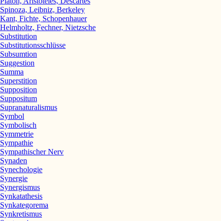
Platon, Aristoteles, Descartes
Spinoza, Leibniz, Berkeley
Kant, Fichte, Schopenhauer
Helmholtz, Fechner, Nietzsche
Substitution
Substitutionsschlüsse
Subsumtion
Suggestion
Summa
Superstition
Supposition
Suppositum
Supranaturalismus
Symbol
Symbolisch
Symmetrie
Sympathie
Sympathischer Nerv
Synaden
Synechologie
Synergie
Synergismus
Synkatathesis
Synkategorema
Synkretismus