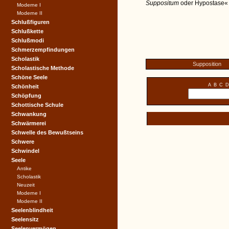
Suppositum
oder Hypostase« (
Moderne I
Moderne II
Schlußfiguren
Schlußkette
Schlußmodi
Schmerzempfindungen
Scholastik
Supposition
Scholastische Methode
Schöne Seele
A
B
C
D
Schönheit
Schöpfung
Schottische Schule
Schwankung
Schwärmerei
Schwelle des Bewußtseins
Schwere
Schwindel
Seele
Antike
Scholastik
Neuzeit
Moderne I
Moderne II
Seelenblindheit
Seelensitz
Seelenvermögen