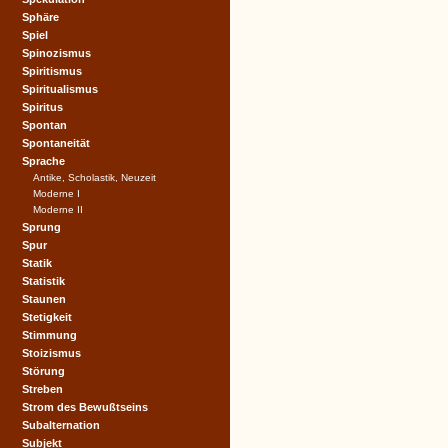
Sphäre
Spiel
Spinozismus
Spiritismus
Spiritualismus
Spiritus
Spontan
Spontaneität
Sprache
Antike, Scholastik, Neuzeit
Moderne I
Moderne II
Sprung
Spur
Statik
Statistik
Staunen
Stetigkeit
Stimmung
Stoizismus
Störung
Streben
Strom des Bewußtseins
Subalternation
Subjekt