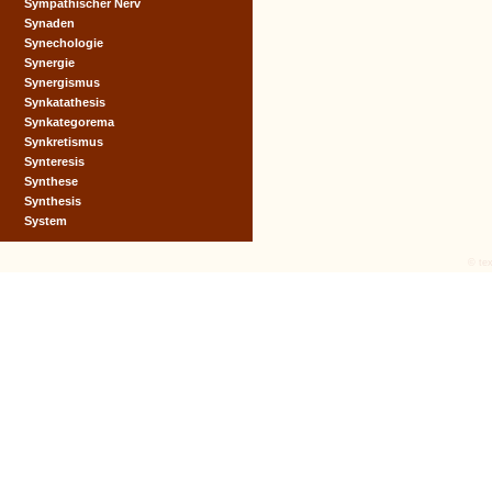
Sympathischer Nerv
Synaden
Synechologie
Synergie
Synergismus
Synkatathesis
Synkategorema
Synkretismus
Synteresis
Synthese
Synthesis
System
© tex