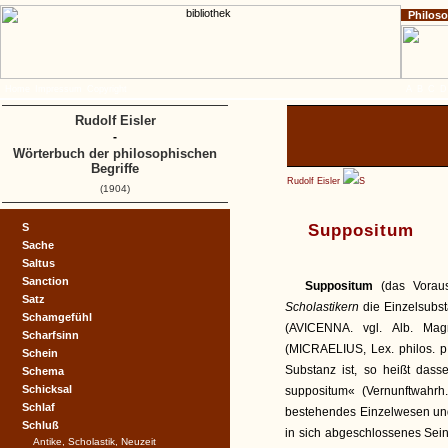
Philos
Home
Impressum
Copyright
A
B
C
D
Rudolf Eisler
-
Wörterbuch der philosophischen
Begriffe
Rudolf Eisler
S
(1904)
S
Suppositum
Sache
Saltus
Sanction
Suppositum
(das Vorau
Satz
Scholastikern
die Einzelsubst
Schamgefühl
(AVICENNA. vgl. Alb. Magn
Scharfsinn
(MICRAELIUS, Lex. philos. 
Schein
Substanz ist, so heißt dass
Schema
Schicksal
suppositum« (Vernunftwahrh
Schlaf
bestehendes Einzelwesen und
Schluß
in sich abgeschlossenes Sein
Antike, Scholastik, Neuzeit