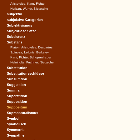
Aristoteles, Kant, Fichte
Herbart, Wundt, Nietzsche
subjektiv
subjektive Kategorien
Subjektivismus
Subjektlose Sätze
Subsistenz
Substanz
Platon, Aristoteles, Descartes
Spinoza, Leibniz, Berkeley
Kant, Fichte, Schopenhauer
Helmholtz, Fechner, Nietzsche
Substitution
Substitutionsschlüsse
Subsumtion
Suggestion
Summa
Superstition
Supposition
Suppositum
Supranaturalismus
Symbol
Symbolisch
Symmetrie
Sympathie