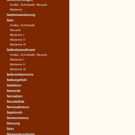
Antike, Scholastik, Neuzeit
Moderne
Seelenwanderung
Sein
Antike, Scholastik
Neuzeit
Moderne I
Moderne II
Moderne III
Selbstbewußtsein
Antike, Scholastik, Neuzeit
Moderne I
Moderne II
Moderne III
Selbsterkenntnis
Selbstgefühl
Selektion
Semiotik
Sensation
Sensibilität
Sensualismus
Sephiroth
Sermonismus
Setzung
Sinn
Sinnestäuschung