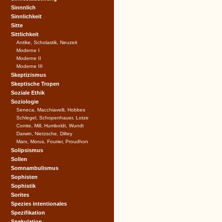
Sinnnlich
Sinnlichkeit
Sitte
Sittlichkeit
Antike, Scholastik, Neuzeit
Moderne I
Moderne II
Moderne III
Skeptizismus
Skeptische Tropen
Soziale Ethik
Soziologie
Seneca, Macchiavelli, Hobbes
Schlegel, Schopenhauer, Lotze
Comte, Mill, Humboldt, Wundt
Darwin, Nietzsche, Diltey
Marx, Morus, Fourier, Proudhon
Solipsismus
Sollen
Somnambulismus
Sophisten
Sophistik
Sorites
Spezies intentionales
Spezifikation
Spekulation