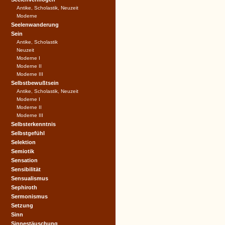
Antike, Scholastik, Neuzeit
Moderne
Seelenwanderung
Sein
Antike, Scholastik
Neuzeit
Moderne I
Moderne II
Moderne III
Selbstbewußtsein
Antike, Scholastik, Neuzeit
Moderne I
Moderne II
Moderne III
Selbsterkenntnis
Selbstgefühl
Selektion
Semiotik
Sensation
Sensibilität
Sensualismus
Sephiroth
Sermonismus
Setzung
Sinn
Sinnestäuschung