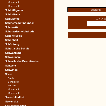
Moderne I
Moderne II
subjektiv
Schlußfiguren
Schlußkette
Schlußmodi
A
B
C
D
Schmerzempfindungen
Scholastik
Scholastische Methode
Schöne Seele
Schönheit
Schöpfung
Schottische Schule
Schwankung
Schwärmerei
Schwelle des Bewußtseins
Schwere
Schwindel
Seele
Antike
Scholastik
Neuzeit
Moderne I
Moderne II
Seelenblindheit
Seelensitz
Seelenvermögen