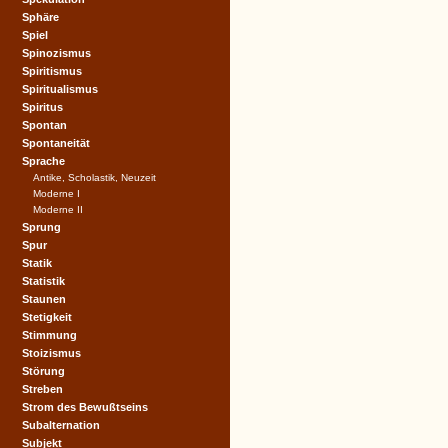
Sphäre
Spiel
Spinozismus
Spiritismus
Spiritualismus
Spiritus
Spontan
Spontaneität
Sprache
Antike, Scholastik, Neuzeit
Moderne I
Moderne II
Sprung
Spur
Statik
Statistik
Staunen
Stetigkeit
Stimmung
Stoizismus
Störung
Streben
Strom des Bewußtseins
Subalternation
Subjekt