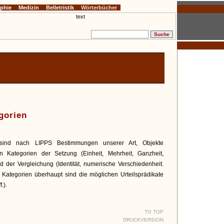
ophie
Medizin
Belletristik
Wörterbücher
E
F
G
H
I
K
L
M
N
O
P
Q
R
S
T
U
V
W
Z
gorien
sind nach LIPPS Bestimmungen unserer Art, Objekte
 in Kategorien der Setzung (Einheit, Mehrheit, Ganzheit,
nd der Vergleichung (Identität, numerische Verschiedenheit.
ie Kategorien überhaupt sind die möglichen Urteilsprädikate
.).
TO TOP
DRUCKVERSION