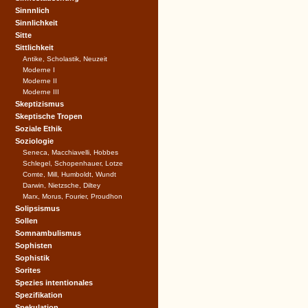
Sinnnlich
Sinnlichkeit
Sitte
Sittlichkeit
Antike, Scholastik, Neuzeit
Moderne I
Moderne II
Moderne III
Skeptizismus
Skeptische Tropen
Soziale Ethik
Soziologie
Seneca, Macchiavelli, Hobbes
Schlegel, Schopenhauer, Lotze
Comte, Mill, Humboldt, Wundt
Darwin, Nietzsche, Diltey
Marx, Morus, Fourier, Proudhon
Solipsismus
Sollen
Somnambulismus
Sophisten
Sophistik
Sorites
Spezies intentionales
Spezifikation
Spekulation