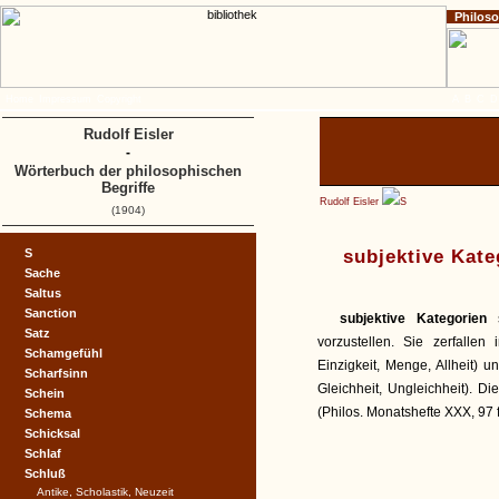
Philos
Home
Impressum
Copyright
A
B
C
D
Rudolf Eisler
-
Wörterbuch der philosophischen
Begriffe
Rudolf Eisler
S
(1904)
S
subjektive Kate
Sache
Saltus
Sanction
subjektive Kategorien
Satz
vorzustellen. Sie zerfallen
Schamgefühl
Einzigkeit, Menge, Allheit) u
Scharfsinn
Gleichheit, Ungleichheit). D
Schein
(Philos. Monatshefte XXX, 97 ff
Schema
Schicksal
Schlaf
Schluß
Antike, Scholastik, Neuzeit