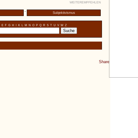
WEITEREMPFEHLEN
-
Subjektivismus
E
F
G
H
I
K
L
M
N
O
P
Q
R
S
T
U
V
W
Z
Share