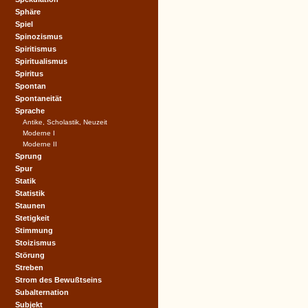
Sphäre
Spiel
Spinozismus
Spiritismus
Spiritualismus
Spiritus
Spontan
Spontaneität
Sprache
Antike, Scholastik, Neuzeit
Moderne I
Moderne II
Sprung
Spur
Statik
Statistik
Staunen
Stetigkeit
Stimmung
Stoizismus
Störung
Streben
Strom des Bewußtseins
Subalternation
Subjekt