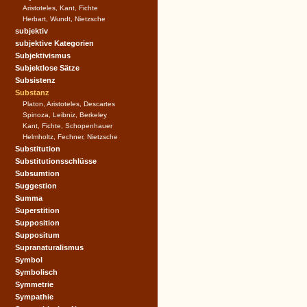
Aristoteles, Kant, Fichte
Herbart, Wundt, Nietzsche
subjektiv
subjektive Kategorien
Subjektivismus
Subjektlose Sätze
Subsistenz
Substanz
Platon, Aristoteles, Descartes
Spinoza, Leibniz, Berkeley
Kant, Fichte, Schopenhauer
Helmholtz, Fechner, Nietzsche
Substitution
Substitutionsschlüsse
Subsumtion
Suggestion
Summa
Superstition
Supposition
Suppositum
Supranaturalismus
Symbol
Symbolisch
Symmetrie
Sympathie