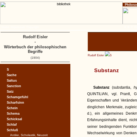
Philos
Home
Impressum
Copyright
A
B
C
D
Rudolf Eisler
-
Wörterbuch der philosophischen
Begriffe
Rudolf Eisler
S
(1904)
S
Substanz
Sache
Saltus
Sanction
Substanz
(substantia,
h
Satz
QUINTILIAN, vgl. Prantl, 
Schamgefühl
Eigenschaften und Veränder
Scharfsinn
dinglichen Merkmale, zugleic
Schein
d.), ein allgemeines Denkmi
Schema
Schicksal
Erfahrungsinhalte dient, nic
Schlaf
seiner bedingenden Funkti
Schluß
Wechselwirkung von Denken u
Antike, Scholastik, Neuzeit