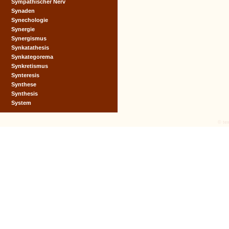
Sympathischer Nerv
Synaden
Synechologie
Synergie
Synergismus
Synkatathesis
Synkategorema
Synkretismus
Synteresis
Synthese
Synthesis
System
© tex