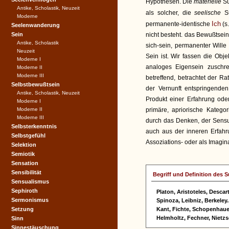
Hypothesen. Die
materielle
S
Antike, Scholastik, Neuzeit
als solcher, die
seelische
S
Moderne
Ich
permanente-identische
(s.
Seelenwanderung
Sein
nicht besteht. das Bewußtsein 
Antike, Scholastik
sich-sein, permanenter Wille 
Neuzeit
Sein ist. Wir fassen die Obj
Moderne I
analoges Eigensein zuschre
Moderne II
Moderne III
betreffend, betrachtet der R
Selbstbewußtsein
der Vernunft entspringenden
Antike, Scholastik, Neuzeit
Produkt einer Erfahrung oder
Moderne I
Moderne II
primäre, apriorische Kategor
Moderne III
durch das Denken, der Sensua
Selbsterkenntnis
auch aus der inneren Erfahru
Selbstgefühl
Assoziations- oder als Imagi
Selektion
Semiotik
Sensation
Sensibilität
Begriff und Definition des 
Sensualismus
Sephiroth
Platon, Aristoteles, Descart
Sermonismus
Spinoza, Leibniz, Berkeley..
Setzung
Kant, Fichte, Schopenhauer
Helmholtz, Fechner, Nietzs
Sinn
Sinnestäuschung