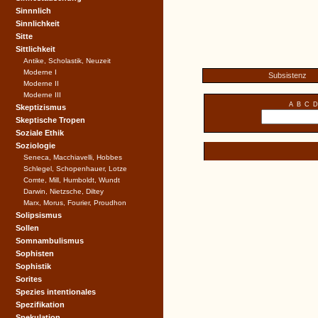
Sinnnlich
Sinnlichkeit
Sitte
Sittlichkeit
Antike, Scholastik, Neuzeit
Moderne I
Subsistenz
Moderne II
Moderne III
A
B
C
D
Skeptizismus
Skeptische Tropen
Soziale Ethik
Soziologie
Seneca, Macchiavelli, Hobbes
Schlegel, Schopenhauer, Lotze
Comte, Mill, Humboldt, Wundt
Darwin, Nietzsche, Diltey
Marx, Morus, Fourier, Proudhon
Solipsismus
Sollen
Somnambulismus
Sophisten
Sophistik
Sorites
Spezies intentionales
Spezifikation
Spekulation