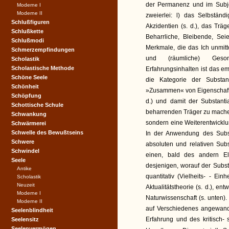
der Permanenz und im Subj
Moderne I
Moderne II
zweierlei: l) das Selbständ
Schlußfiguren
Akzidentien (s. d.), das Trä
Schlußkette
Beharrliche, Bleibende, Sei
Schlußmodi
Merkmale, die das Ich unmittel
Schmerzempfindungen
und (räumliche) Gesond
Scholastik
Scholastische Methode
Erfahrungsinhalten ist das e
Schöne Seele
die Kategorie der Subst
Schönheit
»Zusammen« von Eigenschaften
Schöpfung
d.) und damit der Substanti
Schottische Schule
beharrenden Träger zu machen
Schwankung
sondern eine Weiterentwicklun
Schwärmerei
Schwelle des Bewußtseins
In der Anwendung des Subst
Schwere
absoluten und relativen Sub
Schwindel
einen, bald des andern El
Seele
desjenigen, worauf der Substa
Antike
quantitativ (Vielheits- - Ein
Scholastik
Neuzeit
Aktualitätstheorie (s. d.), en
Moderne I
Naturwissenschaft (s. unten)
Moderne II
auf Verschiedenes angewandt
Seelenblindheit
Erfahrung und des kritisch- 
Seelensitz
Seelenvermögen