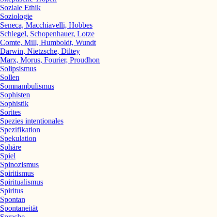
Soziale Ethik
Soziologie
Seneca, Macchiavelli, Hobbes
Schlegel, Schopenhauer, Lotze
Comte, Mill, Humboldt, Wundt
Darwin, Nietzsche, Diltey
Marx, Morus, Fourier, Proudhon
Solipsismus
Sollen
Somnambulismus
Sophisten
Sophistik
Sorites
Spezies intentionales
Spezifikation
Spekulation
Sphäre
Spiel
Spinozismus
Spiritismus
Spiritualismus
Spiritus
Spontan
Spontaneität
Sprache