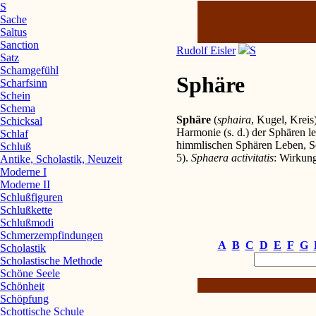
S
Sache
Saltus
Sanction
Rudolf Eisler
S
Satz
Schamgefühl
Sphäre
Scharfsinn
Schein
Schema
Sphäre
(
sphaira
, Kugel, Kreis
Schicksal
Harmonie (s. d.) der Sphären l
Schlaf
himmlischen Sphären Leben, S
Schluß
5).
Sphaera activitatis
: Wirkung
Antike, Scholastik, Neuzeit
Moderne I
Moderne II
Schlußfiguren
Schlußkette
Schlußmodi
Schmerzempfindungen
A
B
C
D
E
F
G
Scholastik
Scholastische Methode
Schöne Seele
Schönheit
Schöpfung
Schottische Schule