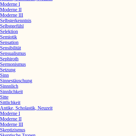
Moderne I
Moderne II
Moderne III
Selbsterkenntnis
Selbstgefühl
Selektion
Semiotik
Sensation
Sensibilität
Sensualismus
Sephiroth
Sermonismus
Setzung
Sinn
Sinnestäuschung
Sinnnlich
Sinnlichkeit
Sitte
Sittlichkeit
Antike, Scholastik, Neuzeit
Moderne I
Moderne II
Moderne III
Skeptizismus
Skeptische Tropen