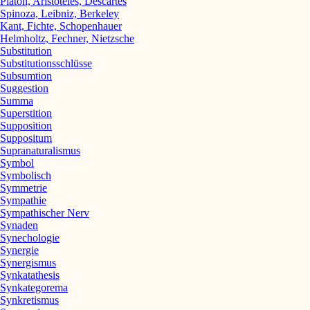
Platon, Aristoteles, Descartes
Spinoza, Leibniz, Berkeley
Kant, Fichte, Schopenhauer
Helmholtz, Fechner, Nietzsche
Substitution
Substitutionsschlüsse
Subsumtion
Suggestion
Summa
Superstition
Supposition
Suppositum
Supranaturalismus
Symbol
Symbolisch
Symmetrie
Sympathie
Sympathischer Nerv
Synaden
Synechologie
Synergie
Synergismus
Synkatathesis
Synkategorema
Synkretismus