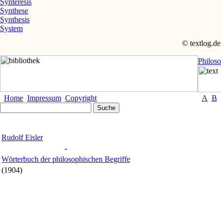
Synteresis
Synthese
Synthesis
System
© textlog.de
Philos
Home
Impressum
Copyright
A
B
Rudolf Eisler
-
Wörterbuch der philosophischen Begriffe
(1904)