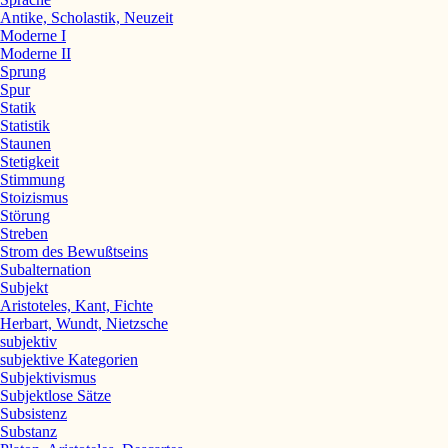
Antike, Scholastik, Neuzeit
Moderne I
Moderne II
Sprung
Spur
Statik
Statistik
Staunen
Stetigkeit
Stimmung
Stoizismus
Störung
Streben
Strom des Bewußtseins
Subalternation
Subjekt
Aristoteles, Kant, Fichte
Herbart, Wundt, Nietzsche
subjektiv
subjektive Kategorien
Subjektivismus
Subjektlose Sätze
Subsistenz
Substanz