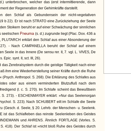
d.) unterbrochen, welcher das (erst intermittierende, dann
t der Regeneration der Gehirnkräfte darstellt.
ren den Schlaf als Gebundensein der nicht-vegetativen
19 b 22). Er ist nach STRATO eine Zurückziehung der Seele
ch den Stoikern beruht er auf einer Schwächung der sinnlichen
Pneuma
s seelischen
(s. d.) zugrunde liegt (Plac. Dox. 436 a
9), PLUTARCH erklärt den Schlaf aus einer Absonderung der
727). - Nach CAMPANELLA beruht der Schlaf auf einem
Seele in das Innere (De sensu rer. II, 7. vgl. L. VIVES, De
Epic. synt. II, sct. III, 26).
das Zerebralsystem durch die geistige Tätigkeit nach einer
daß ihm eine Wiederherstellung seiner Kräfte durch die Ruhe
« (Psych. Anthropol. S. 268). Die Erklärung des Schlafes aus
stes oder aus einem verminderten Blutzufluß nach dem
riedigend (l. c. S. 270). Im Schlafe scheint das Bewußtsein
 c. S. 273). - ESCHENMAYER erklärt: »Nur das Seelenorgan
Psychol. S. 223). Nach SCHUBERT eilt im Schlafe die Seele
u (Gesch. d. Seele, § 20. Lehrb. der Menschen- u. Seelenk.
E ist das Schlafleben das reinste Seelenleben des Geistes
ch LINDEMANN und AHRENS. Ähnlich FORTLAGE (Vorles. S.
 S. 418). Der Schlaf ist »nicht bloß Ruhe des Geistes durch