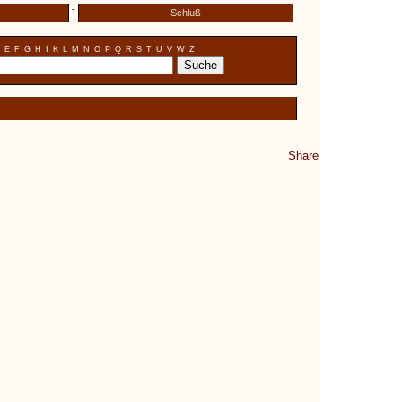
-
Schluß
E
F
G
H
I
K
L
M
N
O
P
Q
R
S
T
U
V
W
Z
Share