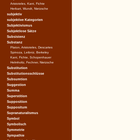
Aristoteles, Kant, Fichte
Herbart, Wundt, Nietzsche
subjektiv
subjektive Kategorien
Subjektivismus
Subjektlose Sätze
Subsistenz
Substanz
Platon, Aristoteles, Descartes
Spinoza, Leibniz, Berkeley
Kant, Fichte, Schopenhauer
Helmholtz, Fechner, Nietzsche
Substitution
Substitutionsschlüsse
Subsumtion
Suggestion
Summa
Superstition
Supposition
Suppositum
Supranaturalismus
Symbol
Symbolisch
Symmetrie
Sympathie