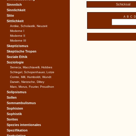
Schicksal
Sinnnlich
Sinnlichkeit
Sitte
A
B
C
D
Sittlichkeit
Antike, Scholastik, Neuzeit
Moderne I
Moderne II
Moderne III
Skeptizismus
Skeptische Tropen
Soziale Ethik
Soziologie
Seneca, Macchiavelli, Hobbes
Schlegel, Schopenhauer, Lotze
Comte, Mill, Humboldt, Wundt
Darwin, Nietzsche, Diltey
Marx, Morus, Fourier, Proudhon
Solipsismus
Sollen
Somnambulismus
Sophisten
Sophistik
Sorites
Spezies intentionales
Spezifikation
Spekulation