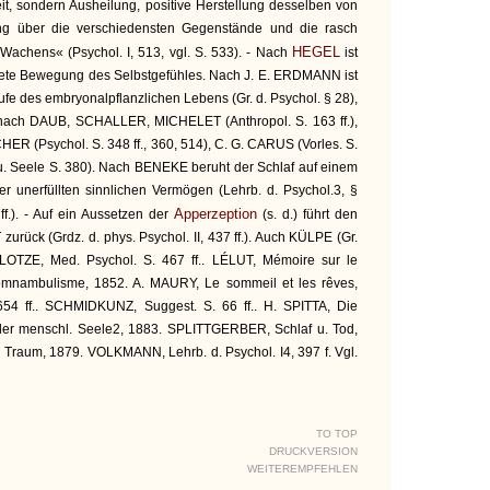
it, sondern Ausheilung, positive Herstellung desselben von
ung über die verschiedensten Gegenstände und die rasch
HEGEL
achens« (Psychol. I, 513, vgl. S. 533). - Nach
ist
chtete Bewegung des Selbstgefühles. Nach J. E. ERDMANN ist
tufe des embryonalpflanzlichen Lebens (Gr. d. Psychol. § 28),
 nach DAUB, SCHALLER, MICHELET (Anthropol. S. 163 ff.),
Psychol. S. 348 ff., 360, 514), C. G. CARUS (Vorles. S.
b u. Seele S. 380). Nach BENEKE beruht der Schlaf auf einem
r unerfüllten sinnlichen Vermögen (Lehrb. d. Psychol.3, §
Apperzeption
ff.). - Auf ein Aussetzen der
(s. d.) führt den
rück (Grdz. d. phys. Psychol. II, 437 ff.). Auch KÜLPE (Gr.
l. LOTZE, Med. Psychol. S. 467 ff.. LÉLUT, Mémoire sur le
somnambulisme, 1852. A. MAURY, Le sommeil et les rêves,
654 ff.. SCHMIDKUNZ, Suggest. S. 66 ff.. H. SPITTA, Die
der menschl. Seele2, 1883. SPLITTGERBER, Schlaf u. Tod,
Traum, 1879. VOLKMANN, Lehrb. d. Psychol. I4, 397 f. Vgl.
TO TOP
DRUCKVERSION
WEITEREMPFEHLEN