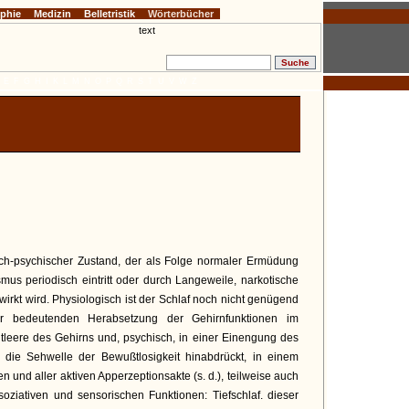
ophie
Medizin
Belletristik
Wörterbücher
E
F
G
H
I
K
L
M
N
O
P
Q
R
S
T
U
V
W
Z
isch-psychischer Zustand, der als Folge normaler Ermüdung
mus periodisch eintritt oder durch Langeweile, narkotische
ewirkt wird. Physiologisch ist der Schlaf noch nicht genügend
ner bedeutenden Herabsetzung der Gehirnfunktionen im
leere des Gehirns und, psychisch, in einer Einengung des
 die Sehwelle der Bewußtlosigkeit hinabdrückt, in einem
n und aller aktiven Apperzeptionsakte (s. d.), teilweise auch
oziativen und sensorischen Funktionen: Tiefschlaf. dieser