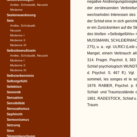
negative Anstrengungslosigke
Antike, Scholastik, Neuzeit
der zerstreuenden Verbreit
Moderne
wechselnden Interessen des W
Seelenwanderung
Sein
der Schlaf eine in sich geri
Antike, Scholastik
er ein Zurücksinken auf die S
Neuzeit
des bloßen »Selbstgefühls«
Moderne I
MUSSMANN, SCHLEIERMACHER (
Moderne II
Moderne III
275), u. a.. vgl. ULRICI (Lei
Selbstbewußtsein
Mangel, einem Verbrauch alle
Antike, Scholastik, Neuzeit
314. Pragm. Psychol. II, 383 
Moderne I
Moderne II
Schlaf psychologisch WUNDT zu
Moderne III
d. Psychol. S. 467 ff.). Vg
Selbsterkenntnis
sommeil, les songes et le 
Selbstgefühl
1878. RABIER, Psychol. p. 
Selektion
Schlaf- und Traumzustände 
Semiotik
Sensation
1881. RADESTOCK, Schlaf u. 
Sensibilität
Traum.
Sensualismus
Sephiroth
Sermonismus
Setzung
Sinn
Sinnestäuschung