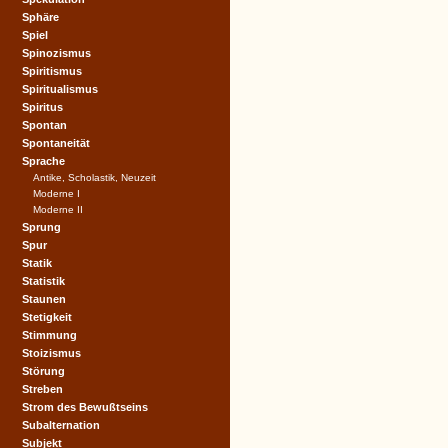
Sphäre
Spiel
Spinozismus
Spiritismus
Spiritualismus
Spiritus
Spontan
Spontaneität
Sprache
Antike, Scholastik, Neuzeit
Moderne I
Moderne II
Sprung
Spur
Statik
Statistik
Staunen
Stetigkeit
Stimmung
Stoizismus
Störung
Streben
Strom des Bewußtseins
Subalternation
Subjekt