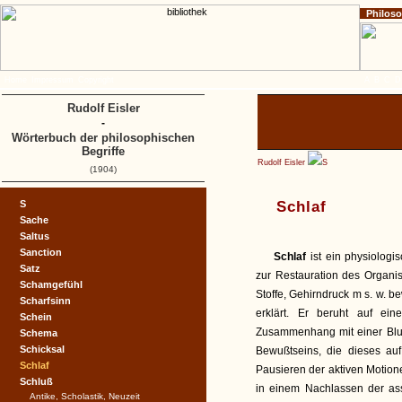
Philos
Home
Impressum
Copyright
A
B
C
D
Rudolf Eisler
-
Wörterbuch der philosophischen
Begriffe
Rudolf Eisler
S
(1904)
S
Schlaf
Sache
Saltus
Sanction
Schlaf
ist ein physiolog
Satz
zur Restauration des Organis
Schamgefühl
Stoffe, Gehirndruck m s. w. b
Scharfsinn
erklärt. Er beruht auf ei
Schein
Zusammenhang mit einer Blut
Schema
Schicksal
Bewußtseins, die dieses auf
Schlaf
Pausieren der aktiven Motione
Schluß
in einem Nachlassen der ass
Antike, Scholastik, Neuzeit