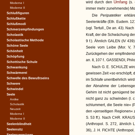
Umfang
wird durch den
(s. 
Moderne I
Moderne II
immer mehr zunehmende) Momen
Schlußfiguren
Die
Peripatetiker
erklä
Schlußkette
Seelenkräfte (Eth. Eudem. 12
Schlußmodi
(vgl. Tertull., De an. 43). Na
Schmerzempfindungen
Kraft, der die Schwächung de
Scholastik
Scholastische Methode
9 f.). Ähnlich GALEN (IV 43
Schöne Seele
Seele vom Leibe (Mor. V, 
Schönheit
Zurückgehen der empfindenden 
Schöpfung
an. II, 107 f.. GASSENDI, Philos. 
Schottische Schule
Nach G. E. SCHULZE wird 
Schwankung
Schwärmerei
gewissen Zeit »so erschöpft, 
Schwelle des Bewußtseins
im Schlafe unentbehrlich wird
Schwere
der Abnahme der Lebensgei
Schwindel
Gehirn ist nicht genügend bef
Seele
nicht ganz zu schwinden (l.
Antike
Scholastik
schlummert, die Seele nie« (
Neuzeit
den »jenseitigen Regionen« z
Moderne I
S. 53 ff.). Nach CHR. KRAUS
Moderne II
(Anthropol. S. 272, ähnli
Seelenblindheit
Seelensitz
36), J. H. FICHTE (Anthropol.
Seelenvermögen