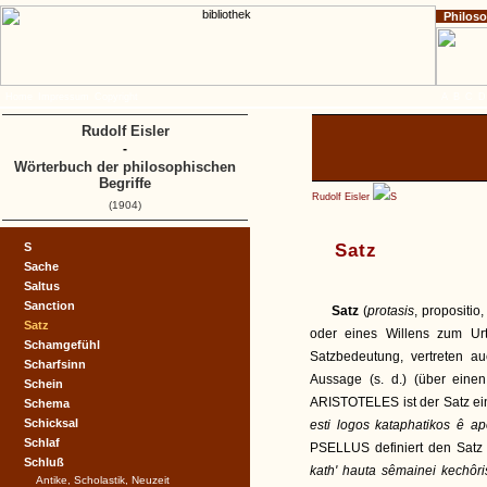
Philos
Home
Impressum
Copyright
A
B
C
D
Rudolf Eisler
-
Wörterbuch der philosophischen
Begriffe
Rudolf Eisler
S
(1904)
S
Satz
Sache
Saltus
Sanction
Satz
(
protasis
, propositio
Satz
oder eines Willens zum Urte
Schamgefühl
Satzbedeutung, vertreten au
Scharfsinn
Aussage (s. d.) (über eine
Schein
ARISTOTELES ist der Satz e
Schema
Schicksal
esti logos kataphatikos ê ap
Schlaf
PSELLUS definiert den Satz 
Schluß
kath' hauta sêmainei kechô
Antike, Scholastik, Neuzeit