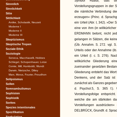
Symbol »dafür, daß si
Sinnnlich
Vorstellungsgruppen in der 
Sinnlichkeit
die nämliche Verbindung de
Sitte
erzeugen« (Princ. d. Sprach
Sittlichkeit
ein Urteil (Abr. I, 342). »Der
Antike, Scholastik, Neuzeit
Moderne I
eine von ihm (in willkürliche
Moderne II
ERDMANN betont, nicht jed
Moderne III
gelangen in Sätzen, die kei
Skeptizismus
Skeptische Tropen
(Üb. Annahm. S. 272. vgl. S.
Soziale Ethik
Urteils oder der Annahme (ib
Soziologie
ein Urteil (l. c. S. 276). 
Seneca, Macchiavelli, Hobbes
willkürliche Gliederung ei
Schlegel, Schopenhauer, Lotze
Comte, Mill, Humboldt, Wundt
zueinander gesetzten Bestand
Darwin, Nietzsche, Diltey
Gliederung entsteht das Wort 
Marx, Morus, Fourier, Proudhon
Denkens, und der Satz ist
Solipsismus
zunächst als Ganzes gegeben i
Sollen
d. Psychol.5, S. 365 f.).
Somnambulismus
Sophisten
Vorstellungsfolge entspric
Sophistik
welche die am stärksten da
Sorites
Vorstellungen ausdrücken« 
Spezies intentionales
DELBRÜCK, Grundfr. d. Sprac
Spezifikation
Spekulation