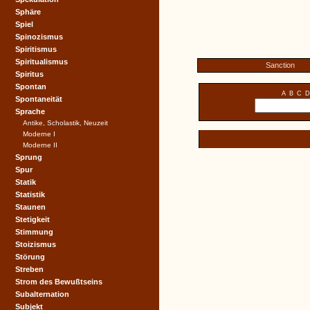
Sphäre
Spiel
Spinozismus
Spiritismus
Spiritualismus
Sanction
Spiritus
Spontan
A
B
C
D
Spontaneität
Sprache
Antike, Scholastik, Neuzeit
Moderne I
Moderne II
Sprung
Spur
Statik
Statistik
Staunen
Stetigkeit
Stimmung
Stoizismus
Störung
Streben
Strom des Bewußtseins
Subalternation
Subjekt