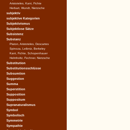
Aristoteles, Kant, Fichte
Herbart, Wundt, Nietzsche
subjektiv
subjektive Kategorien
Subjektivismus
Subjektlose Sätze
Subsistenz
Substanz
Platon, Aristoteles, Descartes
Spinoza, Leibniz, Berkeley
Kant, Fichte, Schopenhauer
Helmholtz, Fechner, Nietzsche
Substitution
Substitutionsschlüsse
Subsumtion
Suggestion
Summa
Superstition
Supposition
Suppositum
Supranaturalismus
Symbol
Symbolisch
Symmetrie
Sympathie