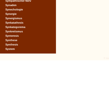
Sympathischer Nerv
Synaden
Synechologie
Synergie
Synergismus
Synkatathesis
Synkategorema
Synkretismus
Synteresis
Synthese
Synthesis
System
© tex