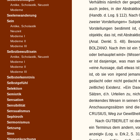
Verhältnis nämlich der gege
Antike, Scholastik, Neuzeit
auch jedes, in der Abstrakti
Moderne
(Handb. d. Log. § 112). Nach
Seelenwanderung
Sein
zweier Vorstellungen« Subjek
Antike, Scholastik
Vorstellungen bestimmt ist,
Neuzeit
objektiv, das ist, mit Abstra
Moderne I
Moderne II
(Anal. Denkl. S. 48). Beso
Moderne III
BOLZANO. Nach ihm ist ein S
Selbstbewußtsein
oder behauptet wird« (Wissens
Antike, Scholastik, Neuzeit
er ist dasjenige, was man s
Moderne I
Moderne II
»eine Aussage, daß etwas ist 
Moderne III
ist, ob sie von irgend jeman
Selbsterkenntnis
gedacht oder nicht gedacht w
Selbstgefühl
zeitliche) Existenz. »Ein D
Selektion
Sätzen, d.h. Urteilen zu, ni
Semiotik
Sensation
denkendes Wesen in seinen Ged
Sensibilität
Anschauungssätzen sind die B
Sensualismus
CRUSIUS, Weg zur Gewißheit,
Sephiroth
Nach GUTBERLET ist der 
Sermonismus
ein Terminus dem andern, vom
Setzung
Sinn
anzeigt« (Log. u. Erk.2, S. 3
Sinnestäuschung