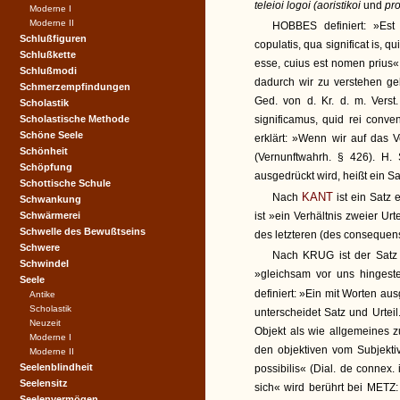
teleioi logoi (aoristikoi
und
pro
Moderne I
Moderne II
HOBBES definiert: »Est
Schlußfiguren
copulatis, qua significat is, 
Schlußkette
esse, cuius est nomen prius
Schlußmodi
dadurch wir zu verstehen g
Schmerzempfindungen
Ged. von d. Kr. d. m. Verst.
Scholastik
Scholastische Methode
significamus, quid rei conve
Schöne Seele
erklärt: »Wenn wir auf das V
Schönheit
(Vernunftwahrh. § 426). H.
Schöpfung
ausgedrückt wird, heißt ein Sa
Schottische Schule
KANT
Nach
ist ein Satz 
Schwankung
Schwärmerei
ist »ein Verhältnis zweier Ur
Schwelle des Bewußtseins
des letzteren (des consequens
Schwere
Nach KRUG ist der Satz »e
Schwindel
»gleichsam vor uns hingeste
Seele
definiert: »Ein mit Worten ausg
Antike
Scholastik
unterscheidet Satz und Urteil
Neuzeit
Objekt als wie allgemeines 
Moderne I
den objektiven vom Subjektiv
Moderne II
Seelenblindheit
possibilis« (Dial. de connex. 
Seelensitz
sich« wird berührt bei METZ
Seelenvermögen