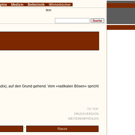
ophie
Medizin
Belletristik
Wörterbücher
E
F
G
H
I
K
L
M
N
O
P
Q
R
S
T
U
V
W
Z
radix), auf den Grund gehend. Vom »radikalen Bösen« spricht
TO TOP
DRUCKVERSION
WEITEREMPFEHLEN
-
Rasse