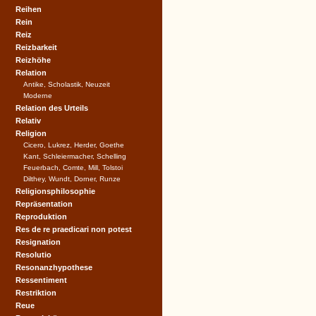
Reihen
Rein
Reiz
Reizbarkeit
Reizhöhe
Relation
Antike, Scholastik, Neuzeit
Moderne
Relation des Urteils
Relativ
Religion
Cicero, Lukrez, Herder, Goethe
Kant, Schleiermacher, Schelling
Feuerbach, Comte, Mill, Tolstoi
Dilthey, Wundt, Dorner, Runze
Religionsphilosophie
Repräsentation
Reproduktion
Res de re praedicari non potest
Resignation
Resolutio
Resonanzhypothese
Ressentiment
Restriktion
Reue