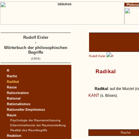
Philos
Home
Impressum
Copyright
A
B
C
D
Rudolf Eisler
-
Wörterbuch der philosophischen
Begriffe
Rudolf Eisler
R
(1904)
R
Radikal
Rache
Radikal
Rasse
Radikal
: auf die Wurzel (
Ratiozination
KANT
(s. Böses).
Rational
Rationalismus
Rationeller Empirismus
Raum
Psychologie der Raumanschauung
Erkenntnistheorie der Raumvorstellung
Realität des Raumbegriffs
Rache
Reaktion