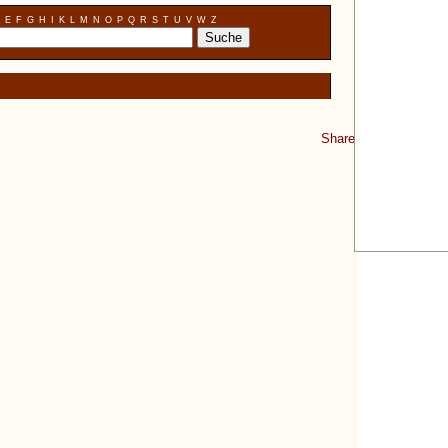
E
F
G
H
I
K
L
M
N
O
P
Q
R
S
T
U
V
W
Z
Share