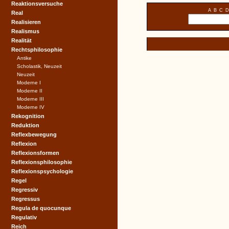
Reaktionsversuche
A
B
C
D
Real
Realisieren
Realismus
Realität
Rechtsphilosophie
Antike
Scholastik, Neuzeit
Neuzeit
Moderne I
Moderne II
Moderne III
Moderne IV
Rekognition
Reduktion
Reflexbewegung
Reflexion
Reflexionsformen
Reflexionsphilosophie
Reflexionspsychologie
Regel
Regressiv
Regressus
Regula de quocunque
Regulativ
Reich