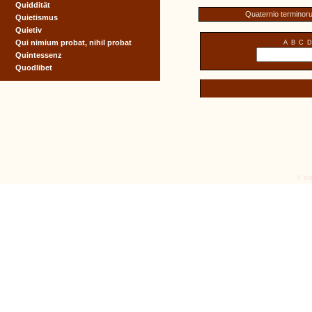
Quiddität
Quaternio terminor
Quietismus
Quietiv
Qui nimium probat, nihil probat
A
B
C
D
Quintessenz
Quodlibet
© tex