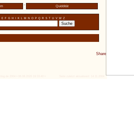
-
um
Quiddität
E
F
G
H
I
K
L
M
N
O
P
Q
R
S
T
U
V
W
Z
Share
tlog.de 2004 • 06.08.2026 19:33:40 •
Seite zuletzt aktualisiert: 14.11.2004