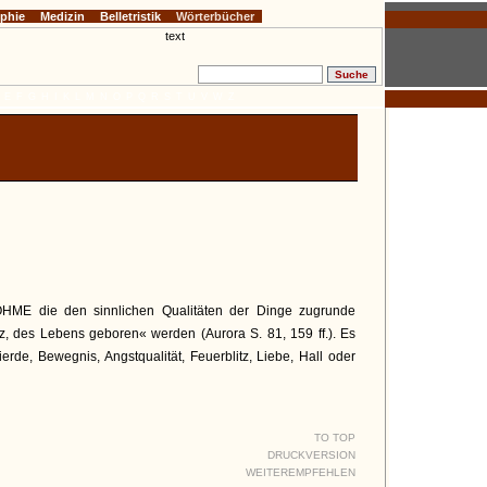
ophie
Medizin
Belletristik
Wörterbücher
E
F
G
H
I
K
L
M
N
O
P
Q
R
S
T
U
V
W
Z
ÖHME die den sinnlichen Qualitäten der Dinge zugrunde
itz, des Lebens geboren« werden (Aurora S. 81, 159 ff.). Es
ierde, Bewegnis, Angstqualität, Feuerblitz, Liebe, Hall oder
TO TOP
DRUCKVERSION
WEITEREMPFEHLEN