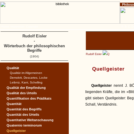
Philos
Home
Impressum
Copyright
A
B
C
D
Rudolf Eisler
-
Wörterbuch der philosophischen
Begriffe
Rudolf Eisler
Q
(1904)
Qualität
Quellgeister
Qualität im Allgemeinen
Demokrit, Descartes, Locke
Leibniz, Kant, Schelling
Quellgeister
nennt J. B
Qualität der Empfindung
liegenden Kräfte, die im »Bl
Qualität des Urteils
gibt sieben Quellgeister: Beg
Quantifikation des Prädikats
Quantität
Schall, Verständnis.
Quantität des Begriffs
Quantität des Urteils
Quantitative Weltanschauung
Quaternio terminorum
Quellgeister