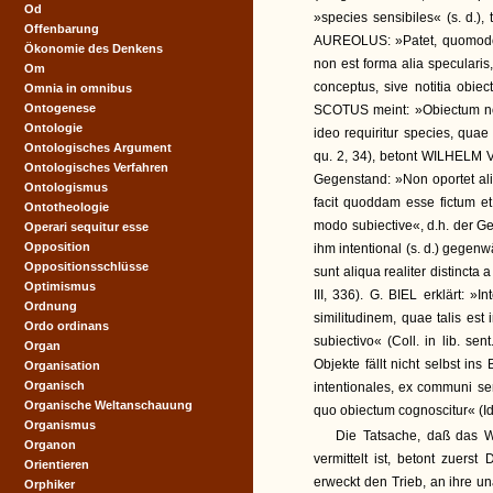
Od
»species sensibiles« (s. d.)
Offenbarung
AUREOLUS: »Patet, quomodo r
Ökonomie des Denkens
non est forma alia speculari
Om
conceptus, sive notitia obiec
Omnia in omnibus
Ontogenese
SCOTUS meint: »Obiectum non
Ontologie
ideo requiritur species, quae
Ontologisches Argument
qu. 2, 34), betont WILHELM
Ontologisches Verfahren
Gegenstand: »Non oportet aliq
Ontologismus
facit quoddam esse fictum et
Ontotheologie
modo subiective«, d.h. der Ge
Operari sequitur esse
Opposition
ihm intentional (s. d.) gegenw
Oppositionsschlüsse
sunt aliqua realiter distincta
Optimismus
III, 336). G. BIEL erklärt: »I
Ordnung
similitudinem, quae talis est 
Ordo ordinans
subiectivo« (Coll. in lib. se
Organ
Objekte fällt nicht selbst i
Organisation
Organisch
intentionales, ex communi s
Organische Weltanschauung
quo obiectum cognoscitur« (Ide
Organismus
Die Tatsache, daß das W
Organon
vermittelt ist, betont zuer
Orientieren
erweckt den Trieb, an ihre 
Orphiker