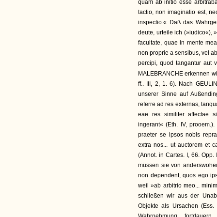
quam ab initio esse arbitrab
tactio, non imaginatio est, n
inspectio.« Daß das Wahrgen
deute, urteile ich (»iudico«),
facultate, quae in mente mea
non proprie a sensibus, vel ab
percipi, quod tangantur aut v
MALEBRANCHE erkennen wir 
ff.. III, 2, 1. 6). Nach G
unserer Sinne auf Außendi
referre ad res externas, tan
eae res similiter affectae
ingerant« (Eth. IV, prooem.)
praeter se ipsos nobis repr
extra nos... ut auctorem et
(Annot. in Cartes. I, 66. Opp
müssen sie von anderswoher
non dependent, quos ego ipse
weil »ab arbitrio meo... min
schließen wir aus der Una
Objekte als Ursachen (Ess. 
Wahrnehmung fortdauern,