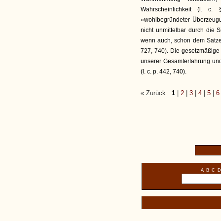
Wahrscheinlichkeit (l. c
»wohlbegründeter Überzeugun
nicht unmittelbar durch die S
wenn auch, schon dem Satze 
727, 740). Die gesetzmäßige
unserer Gesamterfahrung und 
(l. c. p. 442, 740).
« Zurück
1
|
2
|
3
|
4
|
5
|
6
A
B
C
D