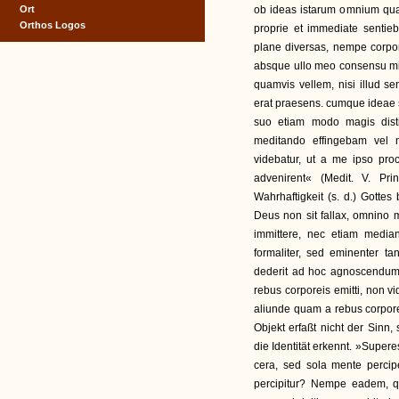
Ort
ob ideas istarum omnium qual
Orthos Logos
proprie et immediate senti
plane diversas, nempe corpor
absque ullo meo consensu mi
quamvis vellem, nisi illud 
erat praesens. cumque ideae 
suo etiam modo magis disti
meditando effingebam vel 
videbatur, ut a me ipso pro
advenirent« (Medit. V. Pr
Wahrhaftigkeit (s. d.) Gottes
Deus non sit fallax, omnino 
immittere, nec etiam median
formaliter, sed eminenter t
dederit ad hoc agnoscendum
rebus corporeis emitti, non vi
aliunde quam a rebus corporeis
Objekt erfaßt nicht der Sinn
die Identität erkennt. »Supere
cera, sed sola mente perci
percipitur? Nempe eadem, 