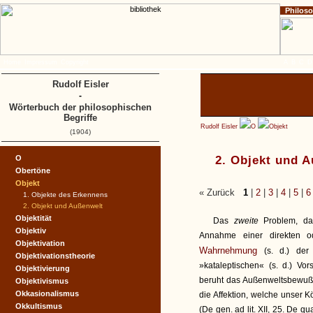
Philos
Home
Impressum
Copyright
A
B
C
D
Rudolf Eisler
-
Wörterbuch der philosophischen
Begriffe
Rudolf Eisler
O
Objekt
(1904)
O
2. Objekt und 
Obertöne
Objekt
« Zurück
1
|
2
|
3
|
4
|
5
|
6
1. Objekte des Erkennens
2. Objekt und Außenwelt
Objektität
Das
zweite
Problem, da
Objektiv
Annahme einer direkten od
Objektivation
Wahrnehmung
(s. d.) der
Objektivationstheorie
»kataleptischen« (s. d.) V
Objektivierung
beruht das Außenweltsbewußt
Objektivismus
Okkasionalismus
die Affektion, welche unser 
Okkultismus
(De gen. ad lit. XII, 25. De qu