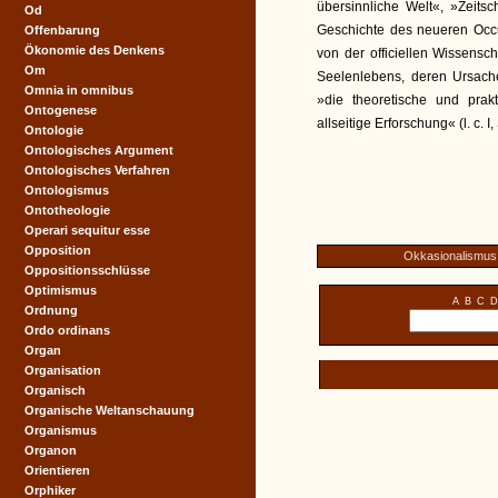
übersinnliche Welt«, »Zeits
Od
Geschichte des neueren Occu
Offenbarung
Ökonomie des Denkens
von der officiellen Wissens
Om
Seelenlebens, deren Ursac
Omnia in omnibus
»die theoretische und prak
Ontogenese
allseitige Erforschung« (l. c. I, 
Ontologie
Ontologisches Argument
Ontologisches Verfahren
Ontologismus
Ontotheologie
Operari sequitur esse
Opposition
Okkasionalismus
Oppositionsschlüsse
Optimismus
A
B
C
D
Ordnung
Ordo ordinans
Organ
Organisation
Organisch
Organische Weltanschauung
Organismus
Organon
Orientieren
Orphiker