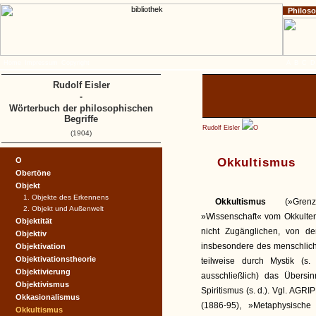
Philos
Home
Impressum
Copyright
A
B
C
D
Rudolf Eisler
-
Wörterbuch der philosophischen
Begriffe
Rudolf Eisler
O
(1904)
O
Okkultismus
Obertöne
Objekt
1. Objekte des Erkennens
Okkultismus
(»Gren
2. Objekt und Außenwelt
»Wissenschaft« vom Okkulte
Objektität
nicht Zugänglichen, von d
Objektiv
insbesondere des menschliche
Objektivation
Objektivationstheorie
teilweise durch Mystik (s.
Objektivierung
ausschließlich) das Übersi
Objektivismus
Spiritismus (s. d.). Vgl. AGRI
Okkasionalismus
(1886-95), »Metaphysisc
Okkultismus