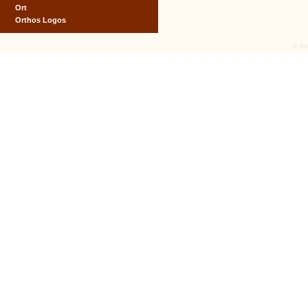
Ort
Orthos Logos
© tex