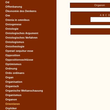
Od
Organon
Offenbarung
Ökonomie des Denkens
Om
A
B
C
D
Omnia in omnibus
Ontogenese
Ontologie
Ontologisches Argument
Ontologisches Verfahren
Ontologismus
Ontotheologie
Operari sequitur esse
Opposition
Oppositionsschlüsse
Optimismus
Ordnung
Ordo ordinans
Organ
Organisation
Organisch
Organische Weltanschauung
Organismus
Organon
Orientieren
Orphiker