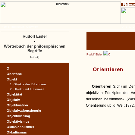
Philos
Home
Impressum
Copyright
A
B
C
D
Rudolf Eisler
-
Wörterbuch der philosophischen
Begriffe
Rudolf Eisler
O
(1904)
O
Orientieren
Obertöne
Objekt
1. Objekte des Erkennens
Orientieren
(sich) im De
2. Objekt und Außenwelt
objektiven Prinzipien der V
Objektität
derselben bestimmen« (Was h
Objektiv
Objektivation
Orientierung üb. d. Welt 1872.
Objektivationstheorie
Objektivierung
Objektivismus
Okkasionalismus
Okkultismus