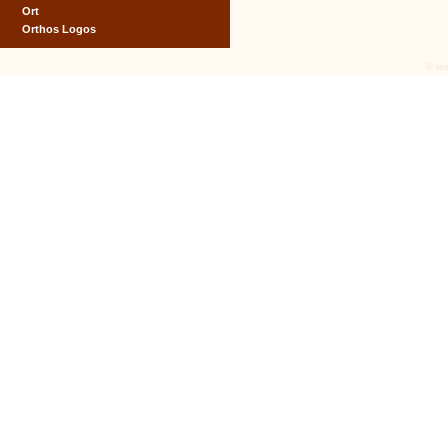
Ort
Orthos Logos
© tex