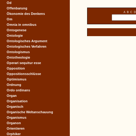
Od
Offenbarung
A
B
C
D
Ökonomie des Denkens
Om
Omnia in omnibus
Ontogenese
Ontologie
Ontologisches Argument
Ontologisches Verfahren
Ontologismus
Ontotheologie
Operari sequitur esse
Opposition
Oppositionsschlüsse
Optimismus
Ordnung
Ordo ordinans
Organ
Organisation
Organisch
Organische Weltanschauung
Organismus
Organon
Orientieren
Orphiker