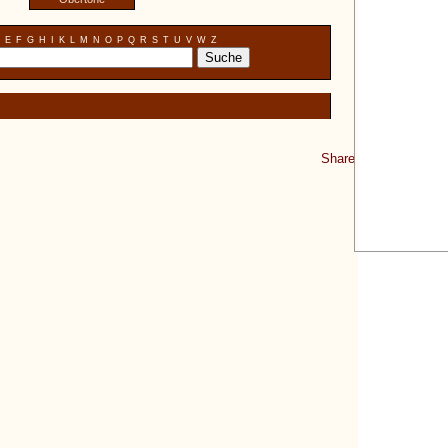
E
F
G
H
I
K
L
M
N
O
P
Q
R
S
T
U
V
W
Z
Share