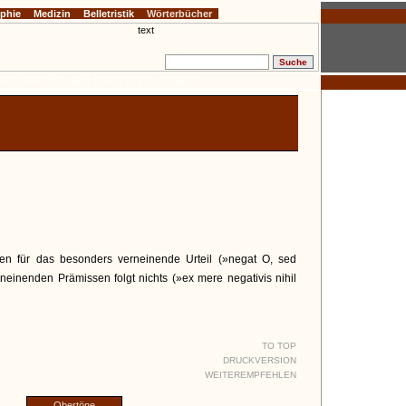
ophie
Medizin
Belletristik
Wörterbücher
E
F
G
H
I
K
L
M
N
O
P
Q
R
S
T
U
V
W
Z
hen für das besonders verneinende Urteil (»negat O, sed
verneinenden Prämissen folgt nichts (»ex mere negativis nihil
TO TOP
DRUCKVERSION
WEITEREMPFEHLEN
Obertöne