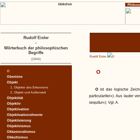
Philos
Home
Impressum
Copyright
A
B
C
D
Rudolf Eisler
-
Wörterbuch der philosophischen
Begriffe
Rudolf Eisler
O
(1904)
O
O
Obertöne
Objekt
1. Objekte des Erkennens
O
ist das logische Zeic
2. Objekt und Außenwelt
particulariter«). Aus lauter 
Objektität
sequitur«). Vgl. A.
Objektiv
Objektivation
Objektivationstheorie
Objektivierung
Objektivismus
Okkasionalismus
Okkultismus