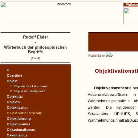
Philos
Home
Impressum
Copyright
A
B
C
D
Rudolf Eisler
-
Wörterbuch der philosophischen
Begriffe
Rudolf Eisler
O
(1904)
O
Objektivationst
Obertöne
Objekt
1. Objekte des Erkennens
Objektivationstheorie
nen
2. Objekt und Außenwelt
Außenweltsbewußtsein i
Objektität
Wahrnehmungsinhalte a. al
Objektiv
werden. Die »Bilderoder
Objektivation
Objektivationstheorie
Scholastiker
, UPHUES, SC
Objektivierung
Wahrnehmungsinhalt als Ausdr
Objektivismus
Okkasionalismus
Okkultismus