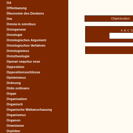
Od
Offenbarung
Ökonomie des Denkens
Objektivation
Om
Omnia in omnibus
Ontogenese
A
B
C
D
Ontologie
Ontologisches Argument
Ontologisches Verfahren
Ontologismus
Ontotheologie
Operari sequitur esse
Opposition
Oppositionsschlüsse
Optimismus
Ordnung
Ordo ordinans
Organ
Organisation
Organisch
Organische Weltanschauung
Organismus
Organon
Orientieren
Orphiker