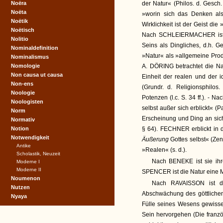
Noëra
der Natur« (Philos. d. Gesch
Noëta
»worin sich das Denken als
Noëtik
Wirklichkeit ist der Geist die 
Noëtisch
Nach SCHLEIERMACHER ist di
Nolitio
Seins als Dingliches, d.h. 
Nominaldefinition
»Natur« als »allgemeine Produ
Nominalismus
Nomologie
A. DÖRING betrachtet die Na
Non causa ut causa
Einheit der realen und der 
Non-ens
(Grundr. d. Religionsphilos
Noologie
Potenzen (l.c. S. 34 ff.). -
Noologisten
selbst außer sich erblickt« (P
Norm
Erscheinung und Ding an sich,
Normativ
Notion
§ 64). FECHNER erblickt in 
Notwendigkeit
Äußerung
Gottes selbst« (Ze
Antike
»Realen« (s. d.).
Scholastik, Neuzeit
Nach BENEKE ist sie ihre
Moderne I
Moderne II
SPENCER ist die Natur eine Ma
Noumenon
Nach RAVAISSON ist di
Nutzen
Abschwächung des göttlichen
Nyaya
Fülle seines Wesens gewisse
Sein hervorgehen (Die franzö