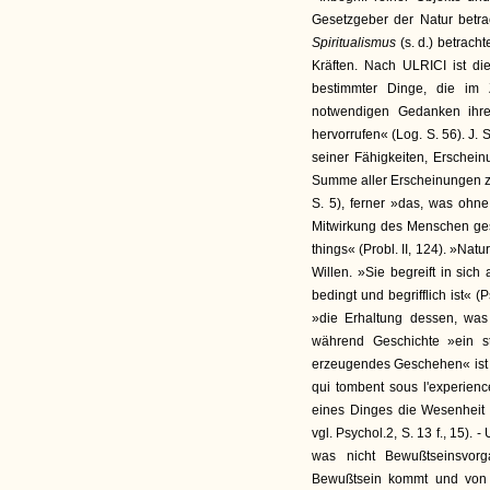
Gesetzgeber der Natur betra
Spiritualismus
(s. d.) betrac
Kräften. Nach ULRICI ist die
bestimmter Dinge, die im
notwendigen Gedanken ihrer
hervorrufen« (Log. S. 56). J. 
seiner Fähigkeiten, Erschein
Summe aller Erscheinungen z
S. 5), ferner »das, was ohne
Mitwirkung des Menschen gesc
things« (Probl. II, 124). »Natu
Willen. »Sie begreift in sic
bedingt und begrifflich ist« (
»die Erhaltung dessen, was 
während Geschichte »ein ste
erzeugendes Geschehen« ist (l
qui tombent sous l'experien
eines Dinges die Wesenheit a
vgl. Psychol.2, S. 13 f., 15)
was nicht Bewußtseinsvor
Bewußtsein kommt und von 