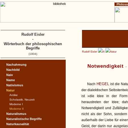
Philos
Home
Impressum
Copyright
A
B
C
D
Rudolf Eisler
-
Wörterbuch der philosophischen
Begriffe
Rudolf Eisler
N
Natur
(1904)
Nachahmung
Notwendigkeit
-
Nachbild
Naiv
Name
HEGEL
Nach
ist die Natu
Nativismus
der dialektischen Selbstentwi
Natur
Antike
ist »die Idee in der Form
Scholastik, Neuzeit
heraustreten der Idee; da
Moderne I
Notwendigkeit und Zufälligkei
Moderne II
Naturalismus
nicht als der Sohn, sondern 
Naturalistische Begriffe
außerhalb der Liebe für einen
Naturkausalität
Geist, der darin nur
ausgela