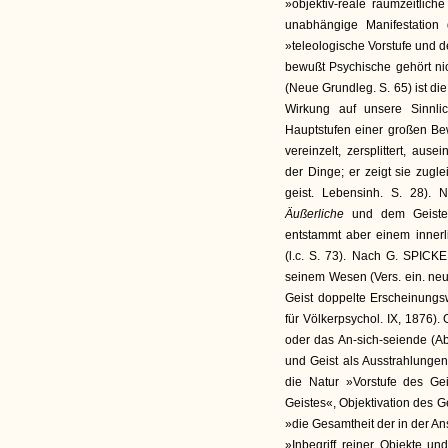
»objektiv-reale raumzeitlic
unabhängige Manifestation
»teleologische Vorstufe und d
bewußt Psychische gehört n
(Neue Grundleg. S. 65) ist di
Wirkung auf unsere Sinnl
Hauptstufen einer großen Bew
vereinzelt, zersplittert, au
der Dinge; er zeigt sie zug
geist. Lebensinh. S. 28).
Äußerliche
und dem Geiste 
entstammt aber einem innerl
(l.c. S. 73). Nach G. SPICKER
seinem Wesen (Vers. ein. neu
Geist doppelte Erscheinungs
für Völkerpsychol. IX, 1876
oder das An-sich-seiende (Abr
und Geist als Ausstrahlunge
die Natur »Vorstufe des Ge
Geistes«, Objektivation des Geis
»die Gesamtheit der in der A
»Inbegriff reiner Objekte und