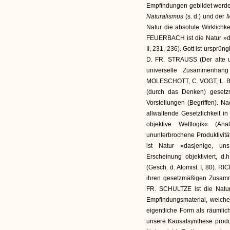
Empfindungen gebildet werden,
Naturalismus
(s. d.) und der
M
Natur die absolute Wirklichke
FEUERBACH ist die Natur »der
II, 231, 236). Gott ist ursprün
D. FR. STRAUSS (Der alte u
universelle Zusammenhang
MOLESCHOTT, C. VOGT, L. 
(durch das Denken) gesetz
Vorstellungen (Begriffen). N
allwaltende Gesetzlichkeit in
objektive Weltlogik« (Ana
ununterbrochene Produktivität«
ist Natur »dasjenige, uns
Erscheinung objektiviert, d.h
(Gesch. d. Atomist. I, 80). R
ihren gesetzmäßigen Zusamme
FR. SCHULTZE ist die Natu
Empfindungsmaterial, welches
eigentliche Form als räumlich
unsere Kausalsynthese produz