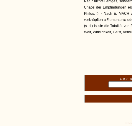
Natur nichts Fertiges, sonde
Chaos der Empfindungen erst o
Philos. I). - Nach E. MACH u
verknüpften »Elementen« od
(s. d.) ist sie die Totalität v
Welt, Wirklichkeit, Geist, Vernu
A
B
C
D
© tex