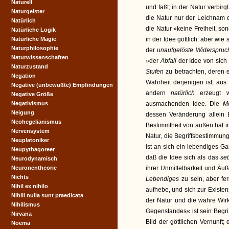
Naturell
und faßt; in der Natur verbirg
Naturgeister
die Natur nur der Leichnam d
Natürlich
die Natur »keine Freiheit, so
Natürliche Logik
Natürliche Magie
in der Idee göttlich: aber wie 
Naturphilosophie
der
unaufgelöste Widerspruc
Naturwissenschaften
»der
Abfall
der Idee von sich 
Naturzustand
Stufen
zu betrachten, deren 
Negation
Wahrheit derjenigen ist, aus 
Negative (unbewußte) Empfindungen
andern
natürlich
erzeugt 
Negative Größe
Negativismus
ausmachenden Idee. Die
M
Neigung
dessen Veränderung allein En
Neohegelianismus
Bestimmtheit von außen hat in
Nervensystem
Natur, die Begriffsbestimmunge
Neuplatoniker
ist an sich ein lebendiges G
Neupythagoreer
daß die Idee sich als das
se
Neurodynamisch
Neuronentheorie
ihrer Unmittelbarkeit und Äuße
Nichts
Lebendiges
zu sein, aber fe
Nihil ex nihilo
aufhebe, und sich zur Existe
Nihili nulla sunt praedicata
der Natur und die wahre Wirkli
Nihilismus
Gegenstandes« ist sein Begriff 
Nirvana
Bild der göttlichen Vernunft
Noëma