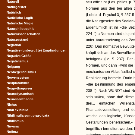
Naturell
seu efficitur« (Lex. philos. p
Naturgeister
Normen aus den bei allen g
Natürlich
(Lehrb. d. Psychol.3, § 257 
Natürliche Logik
die Naturgesetze des Seelen
Natürliche Magie
Eigentümlich ist ihr »die Be
Naturphilosophie
224 f.). »Normen sind dieje
Naturwissenschaften
Naturzustand
unter Voraussetzung des Zweck
Negation
226). Das normative Bewußtsei
Negative (unbewußte) Empfindungen
knüpft sich an das Bewußtwer
Negative Größe
befolgen« (l.c. S. 237). Der
Negativismus
Normen, und dann »wird die
Neigung
mechanischen Ablauf selbst u
Neohegelianismus
Nervensystem
Realisierung herbei«. Darin b
Neuplatoniker
»die Bestimmung des empiri
Neupythagoreer
238 f.). Nach WUNDT sind No
Neurodynamisch
sein
sollen
, ohne daß diese i
Neuronentheorie
drei... einfachen Willens
Nichts
Phantasievorstellung und de
Nihil ex nihilo
Nihili nulla sunt praedicata
welche das logische, künstle
Nihilismus
Gestaltungen beherrschen.« 
Nirvana
begrifflich formuliert werde
Noëma