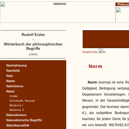
Philos
Home
Impressum
Copyright
A
B
C
D
Rudolf Eisler
-
Wörterbuch der philosophischen
Begriffe
Rudolf Eisler
N
(1904)
Nachahmung
Norm
Nachbild
Naiv
Name
Norm
(norma) ist eine 
Nativismus
Gültigkeit, Befolgung verla
Natur
Gegebenem heranbringen. D
Antike
Wesen, in der Gesetzmäßigk
Scholastik, Neuzeit
Moderne I
gegründet. Die Normen stamm
Moderne II
d.), als subjektive Bedingu
Naturalismus
machen, für jeden Geist, für
Naturalistische Begriffe
sie uns bewußt. MICRAELIUS d
Naturkausalität