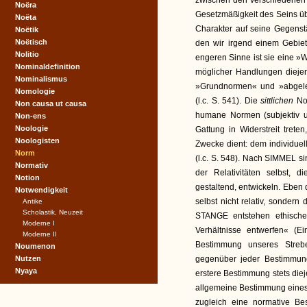
zwischen den verschiedenen N
Noëra
Gesetzmäßigkeit des Seins ü
Noëta
Charakter auf seine Gegenstä
Noëtik
Noëtisch
den wir irgend einem Gebie
Nolitio
engeren Sinne ist sie eine »W
Nominaldefinition
möglicher Handlungen diejeni
Nominalismus
»Grundnormen« und »abgele
Nomologie
(l.c. S. 541). Die
sittlichen
No
Non causa ut causa
humane Normen (subjektiv un
Non-ens
Noologie
Gattung in Widerstreit tret
Noologisten
Zwecke dient: dem individue
Norm
(l.c. S. 548). Nach SIMMEL s
Normativ
der Relativitäten selbst, d
Notion
gestaltend, entwickeln. Eben d
Notwendigkeit
selbst nicht relativ, sondern 
Antike
Scholastik, Neuzeit
STANGE entstehen ethische
Moderne I
Verhältnisse entwerfen« (E
Moderne II
Bestimmung unseres Stre
Noumenon
Nutzen
gegenüber jeder Bestimmu
Nyaya
erstere Bestimmung stets diej
allgemeine Bestimmung eines
zugleich eine normative Bes