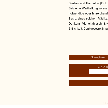
Streben und Handeln« (Einl. 
Satz eine Werthaltung voraus (
notwendige oder hinreichend
Besitz eines solchen Prädika
Denkens, Vierteljahrsschr. f. w
Sittlichkeit, Denkgesetze, Impe
Noologisten
A
B
C
D
© tex