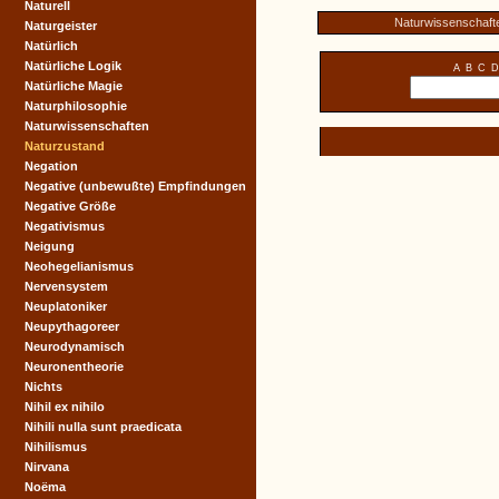
Naturell
Naturwissenschaft
Naturgeister
Natürlich
Natürliche Logik
A
B
C
D
Natürliche Magie
Naturphilosophie
Naturwissenschaften
Naturzustand
Negation
Negative (unbewußte) Empfindungen
Negative Größe
Negativismus
Neigung
Neohegelianismus
Nervensystem
Neuplatoniker
Neupythagoreer
Neurodynamisch
Neuronentheorie
Nichts
Nihil ex nihilo
Nihili nulla sunt praedicata
Nihilismus
Nirvana
Noëma