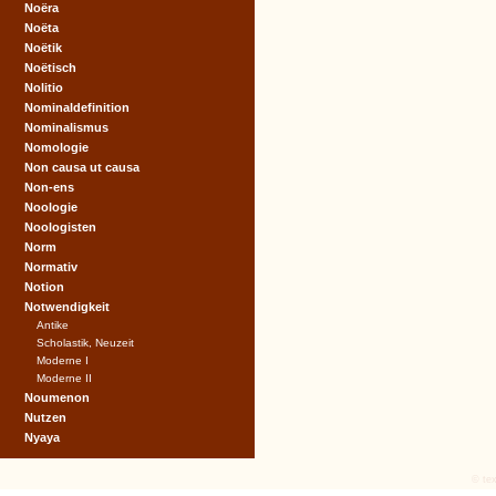
Noëra
Noëta
Noëtik
Noëtisch
Nolitio
Nominaldefinition
Nominalismus
Nomologie
Non causa ut causa
Non-ens
Noologie
Noologisten
Norm
Normativ
Notion
Notwendigkeit
Antike
Scholastik, Neuzeit
Moderne I
Moderne II
Noumenon
Nutzen
Nyaya
© tex