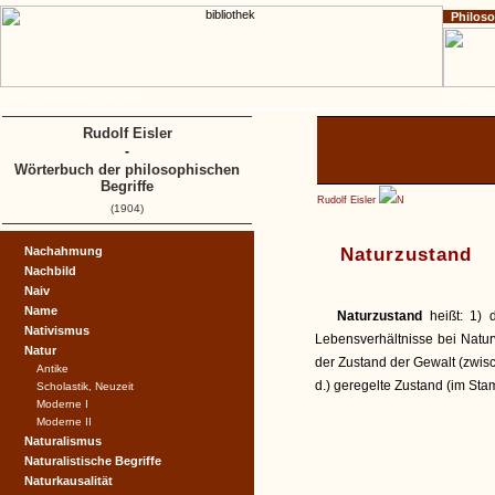
Philos
Home
Impressum
Copyright
A
B
C
D
Rudolf Eisler
-
Wörterbuch der philosophischen
Begriffe
Rudolf Eisler
N
(1904)
Nachahmung
Naturzustand
Nachbild
Naiv
Name
Naturzustand
heißt: 1) 
Nativismus
Lebensverhältnisse bei Natur
Natur
der Zustand der Gewalt (zwis
Antike
d.) geregelte Zustand (im Sta
Scholastik, Neuzeit
Moderne I
Moderne II
Naturalismus
Naturalistische Begriffe
Naturkausalität