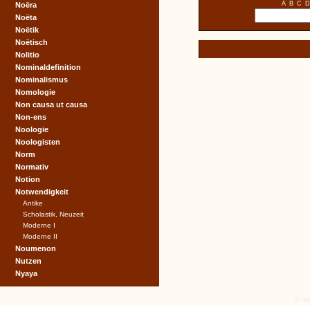
A
B
C
D
Noëra
Noëta
Noëtik
Noëtisch
Nolitio
Nominaldefinition
Nominalismus
Nomologie
Non causa ut causa
Non-ens
Noologie
Noologisten
Norm
Normativ
Notion
Notwendigkeit
Antike
Scholastik, Neuzeit
Moderne I
Moderne II
Noumenon
Nutzen
Nyaya
© tex