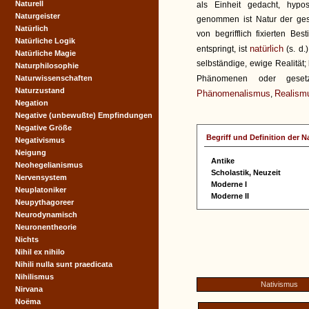
Naturell
als Einheit gedacht, hypost
Naturgeister
genommen ist Natur der ge
Natürlich
von begrifflich fixierten Be
Natürliche Logik
natürlich
entspringt, ist
(s. d.)
Natürliche Magie
selbständige, ewige Realität;
Naturphilosophie
Naturwissenschaften
Phänomenen oder gesetz
Naturzustand
Phänomenalismus
Realism
,
Negation
Negative (unbewußte) Empfindungen
Negative Größe
Begriff und Definition der N
Negativismus
Neigung
Antike
Neohegelianismus
Scholastik, Neuzeit
Nervensystem
Moderne I
Neuplatoniker
Moderne II
Neupythagoreer
Neurodynamisch
Neuronentheorie
Nichts
Nihil ex nihilo
Nihili nulla sunt praedicata
Nihilismus
Nativismus
Nirvana
Noëma