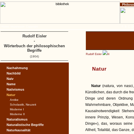
Philos
Home
Impressum
Copyright
A
B
C
D
Rudolf Eisler
-
Wörterbuch der philosophischen
Begriffe
Rudolf Eisler
N
(1904)
Nachahmung
Natur
Nachbild
Naiv
Name
Natur
(natura, von nasci
Nativismus
Künstlichen, das durch die f
Natur
Dinge und deren Ordnung 
Antike
Wahrnehmbare, Objektive, Mat
Scholastik, Neuzeit
Moderne I
Kausalnotwendigkeit Stehen
Moderne II
innere Prinzip, Wesen, Kons
Naturalismus
Dinge«), das, woraus seine T
Naturalistische Begriffe
Allheit, Totalität, das Ganz
Naturkausalität