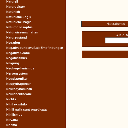
Naturell
Naturgeister
Natürlich
Natürliche Logik
Natürliche Magie
Naturalismus
Naturphilosophie
Naturwissenschaften
A
B
C
D
Naturzustand
Negation
Negative (unbewußte) Empfindungen
Negative Größe
Negativismus
Neigung
Neohegelianismus
Nervensystem
Neuplatoniker
Neupythagoreer
Neurodynamisch
Neuronentheorie
Nichts
Nihil ex nihilo
Nihili nulla sunt praedicata
Nihilismus
Nirvana
Noëma