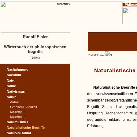
Philos
Home
Impressum
Copyright
A
B
C
D
Rudolf Eisler
-
Wörterbuch der philosophischen
Begriffe
Rudolf Eisler
N
(1904)
Nachahmung
Naturalistische
Nachbild
Naiv
Name
Naturalistische Begriffe
Nativismus
dem vorwissenschaftlichen Er
Natur
scheinbar selbstverständliche
Antike
Begriff). Sie sind »dogmati
Scholastik, Neuzeit
Moderne I
Ursprung Rechenschaft zu geb
Moderne II
gegründete Erklärung ist ein
Naturalismus
Erfahrung.
Naturalistische Begriffe
Naturkausalität