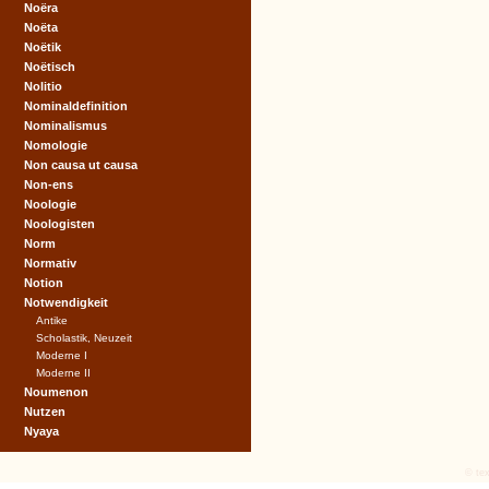
Noëra
Noëta
Noëtik
Noëtisch
Nolitio
Nominaldefinition
Nominalismus
Nomologie
Non causa ut causa
Non-ens
Noologie
Noologisten
Norm
Normativ
Notion
Notwendigkeit
Antike
Scholastik, Neuzeit
Moderne I
Moderne II
Noumenon
Nutzen
Nyaya
© tex