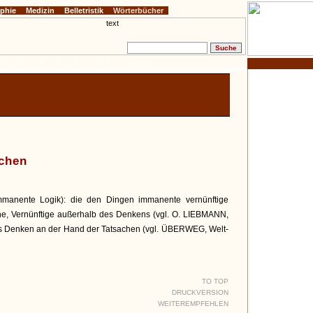
ophie
Medizin
Belletristik
Wörterbücher
E
F
G
H
I
K
L
M
N
O
P
Q
R
S
T
U
V
W
Z
achen
mmanente Logik): die den Dingen immanente vernünftige
he, Vernünftige außerhalb des Denkens (vgl. O. LIEBMANN,
, das Denken an der Hand der Tatsachen (vgl. ÜBERWEG, Welt-
TO TOP
DRUCKVERSION
WEITEREMPFEHLEN