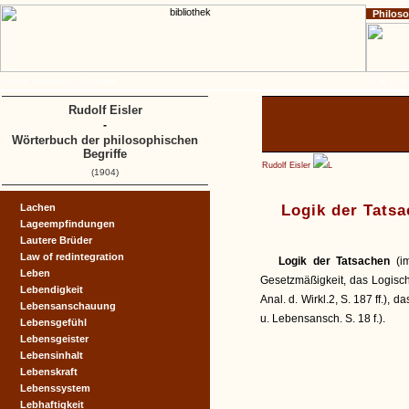
Philos
Home
Impressum
Copyright
A
B
C
D
Rudolf Eisler
-
Wörterbuch der philosophischen
Begriffe
Rudolf Eisler
L
(1904)
Lachen
Logik der Tats
Lageempfindungen
Lautere Brüder
Law of redintegration
Logik der Tatsachen
(i
Leben
Gesetzmäßigkeit, das Logisc
Lebendigkeit
Anal. d. Wirkl.2, S. 187 ff.)
Lebensanschauung
u. Lebensansch. S. 18 f.).
Lebensgefühl
Lebensgeister
Lebensinhalt
Lebenskraft
Lebenssystem
Lebhaftigkeit