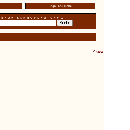
-
Logik, natürliche
E
F
G
H
I
K
L
M
N
O
P
Q
R
S
T
U
V
W
Z
Share