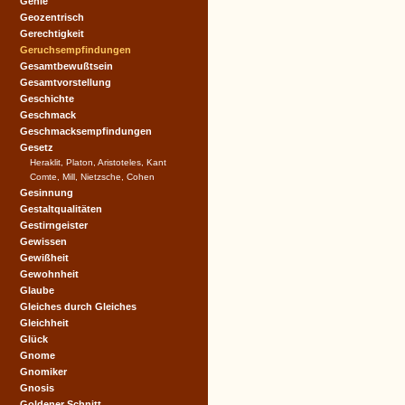
Genie
Geozentrisch
Gerechtigkeit
Geruchsempfindungen
Gesamtbewußtsein
Gesamtvorstellung
Geschichte
Geschmack
Geschmacksempfindungen
Gesetz
Heraklit, Platon, Aristoteles, Kant
Comte, Mill, Nietzsche, Cohen
Gesinnung
Gestaltqualitäten
Gestirngeister
Gewissen
Gewißheit
Gewohnheit
Glaube
Gleiches durch Gleiches
Gleichheit
Glück
Gnome
Gnomiker
Gnosis
Goldener Schnitt