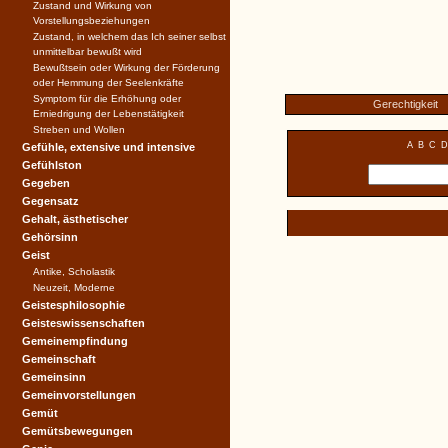
Zustand und Wirkung von
Vorstellungsbeziehungen
Zustand, in welchem das Ich seiner selbst
unmittelbar bewußt wird
Bewußtsein oder Wirkung der Förderung
oder Hemmung der Seelenkräfte
Symptom für die Erhöhung oder
Gerechtigkeit
Erniedrigung der Lebenstätigkeit
Streben und Wollen
A
B
C
D
Gefühle, extensive und intensive
Gefühlston
Gegeben
Gegensatz
Gehalt, ästhetischer
Gehörsinn
Geist
Antike, Scholastik
Neuzeit, Moderne
Geistesphilosophie
Geisteswissenschaften
Gemeinempfindung
Gemeinschaft
Gemeinsinn
Gemeinvorstellungen
Gemüt
Gemütsbewegungen