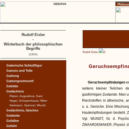
Philos
Home
Impressum
Copyright
A
B
C
D
Rudolf Eisler
-
Wörterbuch der philosophischen
Begriffe
Rudolf Eisler
G
(1904)
Galenische Schlußfigur
Geruchsempfin
Ganzes und Teile
Gattung
Gattungsvernunft
Geruchsempfindungen
e
Gebilde
seitens kleiner Teilchen 
Gedächtnis
gasförmigen Zustande. Man u
Platon, Augustinus, Kant
Riechstoffen in ätherische, 
Hegel, Schopenhauer, Ritter
Hartmann, Spencer, Wundt
u. a. Gerüche. Eine Mischu
Gedächtnis, falsches
Hautempfindungen besteht. Z
Gedanke
Vgl. WUNDT, Gr. d. Psychol
Gefallen
ZWAARDEMAKER, Physiol. d.
Gefühl