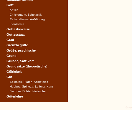
Gott
Antike
Christentum, Scholastik
Rationalismus, Aufklärung
Idealismus
Gottesbeweise
Gottesstaat
Grad
Grenzbegriffe
Größe, psychische
Grund
Grunde, Satz vom
Grundsätze (theoretische)
Gültigkeit
Gut
Sokrates, Platon, Aristoteles
Hobbes, Spinoza, Leibniz, Kant
Fechner, Fichte, Nietzsche
Güterlehre
© tex