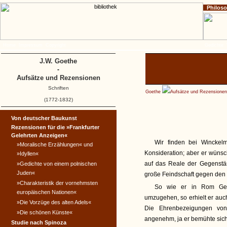
Philos
Home
Impressum
Copyright
Gedichte
J.W. Goethe
-
Aufsätze und Rezensionen
Schriften
Goethe
Aufsätze und Rezensionen
(1772-1832)
Von deutscher Baukunst
Rezensionen für die »Frankfurter
Gelehrten Anzeigen«
Wir finden bei Winckel
»Moralische Erzählungen« und
Konsideration; aber er wünsc
»Idyllen«
auf das Reale der Gegenstän
»Gedichte von einem polnischen
Juden«
große Feindschaft gegen den 
»Charakteristik der vornehmsten
So wie er in Rom Gele
europäischen Nationen«
umzugehen, so erhielt er auc
»Die Vorzüge des alten Adels«
Die Ehrenbezeigungen von
»Die schönen Künste«
angenehm, ja er bemühte sic
Studie nach Spinoza