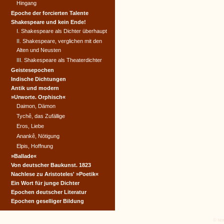
Hingang
Epoche der forcierten Talente
Shakespeare und kein Ende!
I. Shakespeare als Dichter überhaupt
II. Shakespeare, verglichen mit den
Alten und Neusten
III. Shakespeare als Theaterdichter
Geistesepochen
Indische Dichtungen
Antik und modern
»Urworte. Orphisch«
Daimon, Dämon
Tychê, das Zufällige
Eros, Liebe
Anankê, Nötigung
Elpis, Hoffnung
»Ballade«
Von deutscher Baukunst. 1823
Nachlese zu Aristoteles' »Poetik«
Ein Wort für junge Dichter
Epochen deutscher Literatur
Epochen geselliger Bildung
© tex