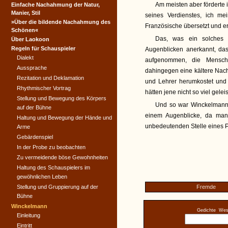
Am meisten aber förderte 
Einfache Nachahmung der Natur,
Manier, Stil
seines Verdienstes, ich me
»Über die bildende Nachahmung des
Französische übersetzt und er
Schönen«
Das, was ein solches W
Über Laokoon
Regeln für Schauspieler
Augenblicken anerkannt, da
Dialekt
aufgenommen, die Mensche
Aussprache
dahingegen eine kältere Nac
Rezitation und Deklamation
und Lehrer herumkostet und F
Rhythmischer Vortrag
hätten jene nicht so viel gele
Stellung und Bewegung des Körpers
Und so war Winckelmann 
auf der Bühne
einem Augenblicke, da man
Haltung und Bewegung der Hände und
unbedeutenden Stelle eines P
Arme
Gebärdenspiel
In der Probe zu beobachten
Zu vermeidende böse Gewohnheiten
Haltung des Schauspielers im
gewöhnlichen Leben
Stellung und Gruppierung auf der
Fremde
Bühne
Winckelmann
Gedichte
West
Einleitung
Eintritt