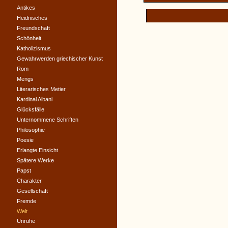
Antikes
Heidnisches
Freundschaft
Schönheit
Katholizismus
Gewahrwerden griechischer Kunst
Rom
Mengs
Literarisches Metier
Kardinal Albani
Glücksfälle
Unternommene Schriften
Philosophie
Poesie
Erlangte Einsicht
Spätere Werke
Papst
Charakter
Gesellschaft
Fremde
Welt
Unruhe