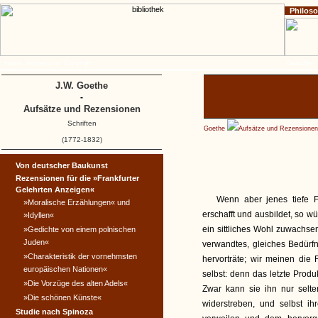
Philos
Home
Impressum
Copyright
Gedichte
J.W. Goethe
-
Aufsätze und Rezensionen
Schriften
Goethe
Aufsätze und Rezensionen
(1772-1832)
Von deutscher Baukunst
Rezensionen für die »Frankfurter
Gelehrten Anzeigen«
Wenn aber jenes tiefe F
»Moralische Erzählungen« und
erschafft und ausbildet, so w
»Idyllen«
ein sittliches Wohl zuwachse
»Gedichte von einem polnischen
Juden«
verwandtes, gleiches Bedürf
»Charakteristik der vornehmsten
hervorträte; wir meinen die
europäischen Nationen«
selbst: denn das letzte Prod
»Die Vorzüge des alten Adels«
Zwar kann sie ihn nur selte
»Die schönen Künste«
widerstreben, und selbst i
Studie nach Spinoza