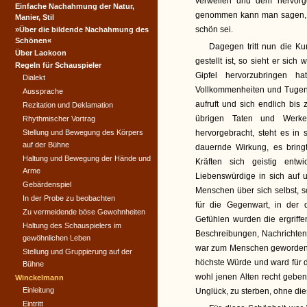
verweilen und dem hervor
Einfache Nachahmung der Natur,
genommen kann man sagen, e
Manier, Stil
schön sei.
»Über die bildende Nachahmung des
Schönen«
Dagegen tritt nun die Ku
Über Laokoon
gestellt ist, so sieht er sic
Regeln für Schauspieler
Gipfel hervorzubringen h
Dialekt
Vollkommenheiten und Tugen
Aussprache
aufruft und sich endlich bi
Rezitation und Deklamation
übrigen Taten und Werke
Rhythmischer Vortrag
Stellung und Bewegung des Körpers
hervorgebracht, steht es in 
auf der Bühne
dauernde Wirkung, es brin
Haltung und Bewegung der Hände und
Kräften sich geistig entw
Arme
Liebenswürdige in sich auf 
Gebärdenspiel
Menschen über sich selbst, s
In der Probe zu beobachten
für die Gegenwart, in der 
Zu vermeidende böse Gewohnheiten
Gefühlen wurden die ergriffe
Haltung des Schauspielers im
Beschreibungen, Nachrichten
gewöhnlichen Leben
war zum Menschen geworden,
Stellung und Gruppierung auf der
höchste Würde und ward für d
Bühne
wohl jenen Alten recht geben
Winckelmann
Einleitung
Unglück, zu sterben, ohne di
Eintritt