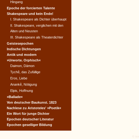
Hingang
Epoche der forcierten Talente
Shakespeare und kein Ende!
I. Shakespeare als Dichter überhaupt
II. Shakespeare, verglichen mit den
Alten und Neusten
III. Shakespeare als Theaterdichter
Geistesepochen
Indische Dichtungen
Antik und modern
»Urworte. Orphisch«
Daimon, Dämon
Tychê, das Zufällige
Eros, Liebe
Anankê, Nötigung
Elpis, Hoffnung
»Ballade«
Von deutscher Baukunst. 1823
Nachlese zu Aristoteles' »Poetik«
Ein Wort für junge Dichter
Epochen deutscher Literatur
Epochen geselliger Bildung
© tex