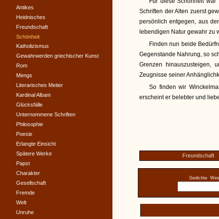
Für diese Schönheit war 
Antikes
Schriften der Alten zuerst g
Heidnisches
persönlich entgegen, aus de
Freundschaft
lebendigen Natur gewahr zu 
Schönheit
Finden nun beide Bedürfn
Katholizismus
Gegenstande Nahrung, so sch
Gewahrwerden griechischer Kunst
Grenzen hinauszusteigen, u
Rom
Zeugnisse seiner Anhänglichk
Mengs
Literarisches Metier
So finden wir Winckelman
Kardinal Albani
erscheint er belebter und lieb
Glücksfälle
Unternommene Schriften
Philosophie
Poesie
Erlangte Einsicht
Spätere Werke
Freundschaft
Papst
Charakter
Gedichte
West
Gesellschaft
Fremde
Welt
Unruhe