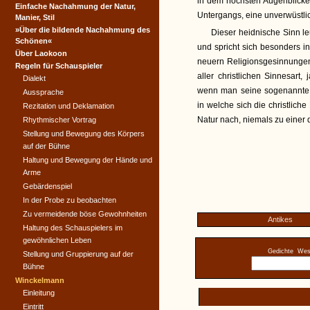
in dem höchsten Augenblicke 
Einfache Nachahmung der Natur,
Untergangs, eine unverwüstl
Manier, Stil
»Über die bildende Nachahmung des
Dieser heidnische Sinn l
Schönen«
und spricht sich besonders in
Über Laokoon
neuern Religionsgesinnungen
Regeln für Schauspieler
aller christlichen Sinnesar
Dialekt
wenn man seine sogenannte R
Aussprache
in welche sich die christliche 
Rezitation und Deklamation
Natur nach, niemals zu einer 
Rhythmischer Vortrag
Stellung und Bewegung des Körpers
auf der Bühne
Haltung und Bewegung der Hände und
Arme
Gebärdenspiel
In der Probe zu beobachten
Zu vermeidende böse Gewohnheiten
Antikes
Haltung des Schauspielers im
gewöhnlichen Leben
Gedichte
West
Stellung und Gruppierung auf der
Bühne
Winckelmann
Einleitung
Eintritt