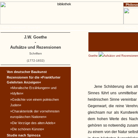
Philos
Home
Impressum
Copyright
Gedichte
J.W. Goethe
-
Aufsätze und Rezensionen
Schriften
Goethe
Aufsätze und Rezensionen
(1772-1832)
Von deutscher Baukunst
Rezensionen für die »Frankfurter
Gelehrten Anzeigen«
Jene Schilderung des alt
»Moralische Erzählungen« und
Sinnes führt uns unmittelba
»Idyllen«
heidnischen Sinne vereinbar 
»Gedichte von einem polnischen
Juden«
Gegenwart, die reine Verehr
»Charakteristik der vornehmsten
gleichsam nur als Kunstwerk
europäischen Nationen«
dem hohen Werte des Nachr
»Die Vorzüge des alten Adels«
gehören so notwendig zusamm
»Die schönen Künste«
zu einem von der Natur selbs
Studie nach Spinoza