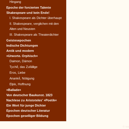
Hingang
Epoche der forcierten Talente
Shakespeare und kein Ende!
I. Shakespeare als Dichter überhaupt
II. Shakespeare, verglichen mit den
Alten und Neusten
III. Shakespeare als Theaterdichter
Geistesepochen
Indische Dichtungen
Antik und modern
»Urworte. Orphisch«
Daimon, Dämon
Tychê, das Zufällige
Eros, Liebe
Anankê, Nötigung
Elpis, Hoffnung
»Ballade«
Von deutscher Baukunst. 1823
Nachlese zu Aristoteles' »Poetik«
Ein Wort für junge Dichter
Epochen deutscher Literatur
Epochen geselliger Bildung
© tex