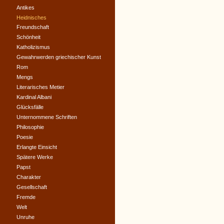
Antikes
Heidnisches
Freundschaft
Schönheit
Katholizismus
Gewahrwerden griechischer Kunst
Rom
Mengs
Literarisches Metier
Kardinal Albani
Glücksfälle
Unternommene Schriften
Philosophie
Poesie
Erlangte Einsicht
Spätere Werke
Papst
Charakter
Gesellschaft
Fremde
Welt
Unruhe