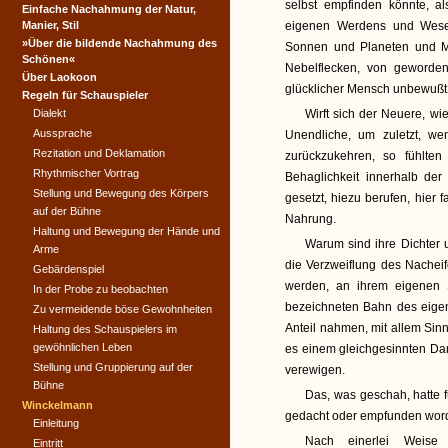
selbst empfinden könnte, a
Einfache Nachahmung der Natur,
Manier, Stil
eigenen Werdens und Wese
»Über die bildende Nachahmung des
Sonnen und Planeten und M
Schönen«
Nebelflecken, von geworde
Über Laokoon
glücklicher Mensch unbewußt 
Regeln für Schauspieler
Dialekt
Wirft sich der Neuere, wi
Aussprache
Unendliche, um zuletzt, we
Rezitation und Deklamation
zurückzukehren, so fühlten
Rhythmischer Vortrag
Behaglichkeit innerhalb de
Stellung und Bewegung des Körpers
gesetzt, hiezu berufen, hier
auf der Bühne
Nahrung.
Haltung und Bewegung der Hände und
Warum sind ihre Dichter 
Arme
die Verzweiflung des Nacheif
Gebärdenspiel
werden, an ihrem eigenen 
In der Probe zu beobachten
bezeichneten Bahn des eigen
Zu vermeidende böse Gewohnheiten
Anteil nahmen, mit allem Sinn
Haltung des Schauspielers im
gewöhnlichen Leben
es einem gleichgesinnten Dar
Stellung und Gruppierung auf der
verewigen.
Bühne
Das, was geschah, hatte f
Winckelmann
gedacht oder empfunden word
Einleitung
Nach einerlei Weise 
Eintritt