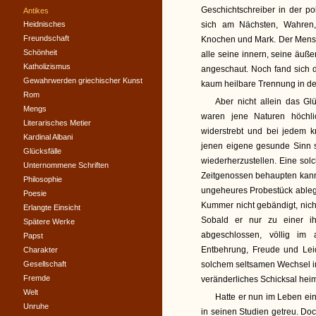
Geschichtschreiber in der pol
Antikes
Heidnisches
sich am Nächsten, Wahren, 
Freundschaft
Knochen und Mark. Der Mens
Schönheit
alle seine innern, seine äuße
Katholizismus
angeschaut. Noch fand sich d
Gewahrwerden griechischer Kunst
kaum heilbare Trennung in d
Rom
Aber nicht allein das G
Mengs
waren jene Naturen höchl
Literarisches Metier
widerstrebt und bei jedem kr
Kardinal Albani
jenen eigene gesunde Sinn s
Glücksfälle
wiederherzustellen. Eine sol
Unternommene Schriften
Zeitgenossen behaupten kann,
Philosophie
ungeheures Probestück ablegt
Poesie
Kummer nicht gebändigt, nic
Erlangte Einsicht
Sobald er nur zu einer i
Spätere Werke
abgeschlossen, völlig im
Papst
Entbehrung, Freude und Leid
Charakter
Gesellschaft
solchem seltsamen Wechsel i
Fremde
veränderliches Schicksal hei
Welt
Hatte er nun im Leben ein
Unruhe
in seinen Studien getreu. D