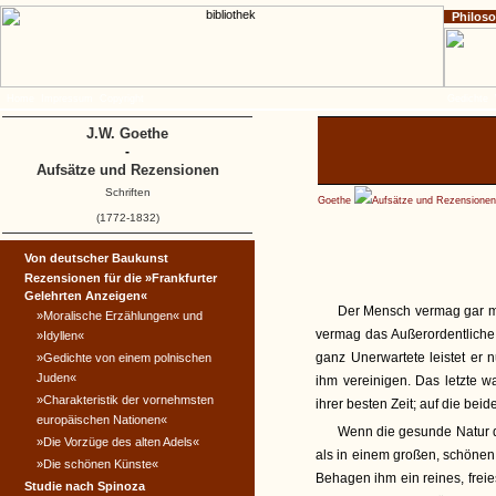
Philos
Home
Impressum
Copyright
Gedichte
J.W. Goethe
-
Aufsätze und Rezensionen
Schriften
Goethe
Aufsätze und Rezensionen
(1772-1832)
Von deutscher Baukunst
Rezensionen für die »Frankfurter
Gelehrten Anzeigen«
Der Mensch vermag gar m
»Moralische Erzählungen« und
vermag das Außerordentliche
»Idyllen«
ganz Unerwartete leistet er 
»Gedichte von einem polnischen
Juden«
ihm vereinigen. Das letzte w
»Charakteristik der vornehmsten
ihrer besten Zeit; auf die be
europäischen Nationen«
Wenn die gesunde Natur d
»Die Vorzüge des alten Adels«
als in einem großen, schöne
»Die schönen Künste«
Behagen ihm ein reines, frei
Studie nach Spinoza