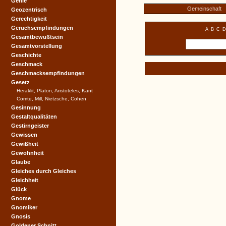
Genie
Gemeinschaft
Geozentrisch
Gerechtigkeit
Geruchsempfindungen
A
B
C
D
Gesamtbewußtsein
Gesamtvorstellung
Geschichte
Geschmack
Geschmacksempfindungen
Gesetz
Heraklit, Platon, Aristoteles, Kant
Comte, Mill, Nietzsche, Cohen
Gesinnung
Gestaltqualitäten
Gestirngeister
Gewissen
Gewißheit
Gewohnheit
Glaube
Gleiches durch Gleiches
Gleichheit
Glück
Gnome
Gnomiker
Gnosis
Goldener Schnitt