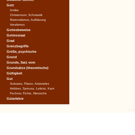
Gott
Antike
Christentum, Scholastik
Rationalismus, Aufklärung
Idealismus
Gottesbeweise
Gottesstaat
Grad
Grenzbegriffe
Größe, psychische
Grund
Grunde, Satz vom
Grundsätze (theoretische)
Gültigkeit
Gut
Sokrates, Platon, Aristoteles
Hobbes, Spinoza, Leibniz, Kant
Fechner, Fichte, Nietzsche
Güterlehre
© tex