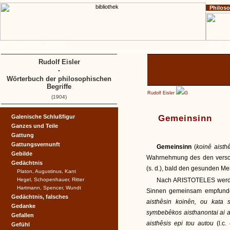
Philos
Home
Impressum
Copyright
A
B
C
D
Rudolf Eisler
-
Wörterbuch der philosophischen
Begriffe
Rudolf Eisler
G
(1904)
Galenische Schlußfigur
Gemeinsinn
Ganzes und Teile
Gattung
Gattungsvernunft
Gemeinsinn
(
koinê aisth
Gebilde
Wahrnehmung des den versc
Gedächtnis
(s. d.), bald den gesunden M
Platon, Augustinus, Kant
Hegel, Schopenhauer, Ritter
Nach ARISTOTELES werden
Hartmann, Spencer, Wundt
Sinnen gemeinsam empfunden
Gedächtnis, falsches
aisthêsin koinên, ou kata s
Gedanke
symbebêkos aisthanontai ai ai
Gefallen
aisthêsis epi tou autou
(l.c
Gefühl