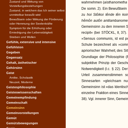
Zustand und Wirkung von
wahrnehmen (
aisthanometha
Vorstellungsbeziehungen
De somn. 2). Ein Bewußtsein
Zustand, in welchem das Ich seiner selbst
zu
hoi Stôikoi tênde tên ko
unmittelbar bewußt wird
Bewußtsein oder Wirkung der Förderung
hêmôn autôn antilambanome
oder Hemmung der Seelenkräfte
Gemeinsinn zu den inneren Si
Symptom für die Erhöhung oder
recipit« (bei STÖCKL, II, 37
Erniedrigung der Lebenstätigkeit
Streben und Wollen
»Sensus communis, id est po
Gefühle, extensive und intensive
Schule bezeichnet als »co
Gefühlston
apriorischer Wahrheit, des Sit
Gegeben
Grundlage der Philosophie (RE
Gegensatz
Gehalt, ästhetischer
subjektive Prinzip der Geschm
Gehörsinn
Notwendigkeit (l.c. § 22). D
Geist
Urteil zusammenstimmen s
Antike, Scholastik
Sinnesarten »gleichsam nu
Neuzeit, Moderne
Gemeinsinn ist »das Identisch
Geistesphilosophie
Geisteswissenschaften
einzelne Fraktion eines Sinn
Gemeinempfindung
38). Vgl. innerer Sinn, Geme
Gemeinschaft
Gemeinsinn
Gemeinvorstellungen
Gemüt
Gemütsbewegungen