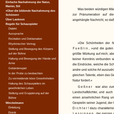
Einfache Nachahmung der Natur,
Manier, Stil
Was beiden würdigen Männe
»Über die bildende Nachahmung des
zur Pränumeration auf di
Schönen«
Über Laokoon
angehängte Nachricht, so daß
Regeln für Schauspieler
Dialekt
Aussprache
Rezitation und Deklamation
»Die Schönheiten der N
Rhythmischer Vortrag
Fueßlin
, »und die guten
Stellung und Bewegung des Körpers
auf der Bühne
größte Würkung auf mich; aber
Haltung und Bewegung der Hände und
keiner Kenntnis verbunden 
Arme
die Eindrücke, welche die Sch
Gebärdenspiel
andre und solche Art auszud
In der Probe zu beobachten
gleichen Talente, eben das 
Zu vermeidende böse Gewohnheiten
Natur fordert.«
Haltung des Schauspielers im
Geßner
war also zum
gewöhnlichen Leben
Landschaftdichter, und auc
Stellung und Gruppierung auf der
einen ansehnlichen Rang unt
Bühne
Gespielin seiner Jugend, der
Winckelmann
Einleitung
Dichter
! dazu charakterisi
Eintritt
Lessingen
der ganzen 