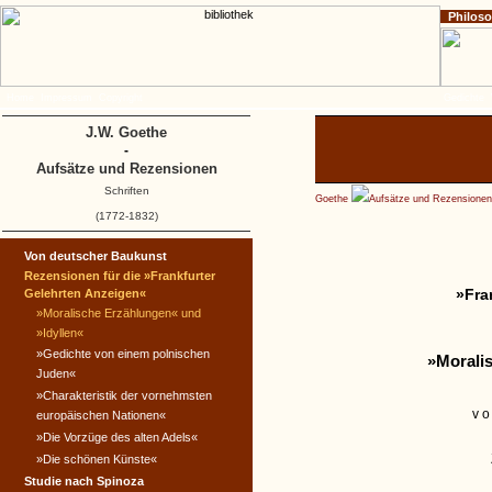
Philos
Home
Impressum
Copyright
Gedichte
J.W. Goethe
-
Aufsätze und Rezensionen
Schriften
Goethe
Aufsätze und Rezensionen
(1772-1832)
Von deutscher Baukunst
Rezensionen für die »Frankfurter
»Fra
Gelehrten Anzeigen«
»Moralische Erzählungen« und
»Idyllen«
»Gedichte von einem polnischen
»Morali
Juden«
»Charakteristik der vornehmsten
vo
europäischen Nationen«
»Die Vorzüge des alten Adels«
»Die schönen Künste«
Studie nach Spinoza