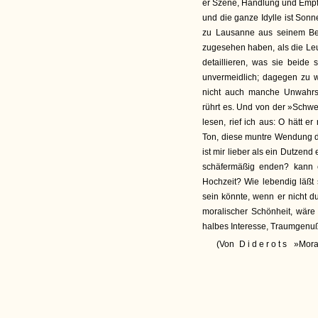
er Szene, Handlung und Empfin
und die ganze Idylle ist Son
zu Lausanne aus seinem Bet
zugesehen haben, als die Leu
detaillieren, was sie beide 
unvermeidlich; dagegen zu 
nicht auch manche Unwahrsch
rührt es. Und von der »Schwei
lesen, rief ich aus: O hätt e
Ton, diese muntre Wendung d
ist mir lieber als ein Dutze
schäfermäßig enden? kann 
Hochzeit? Wie lebendig läßt
sein könnte, wenn er nicht d
moralischer Schönheit, wäre
halbes Interesse, Traumgenuß
(Von
Diderots
»Mora