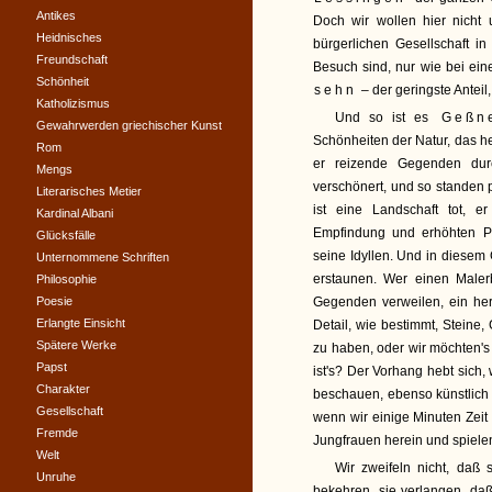
Antikes
Doch wir wollen hier nicht 
Heidnisches
bürgerlichen Gesellschaft i
Freundschaft
Besuch sind, nur wie bei ein
Schönheit
sehn
– der geringste Antei
Katholizismus
Und so ist es
Geßn
Gewahrwerden griechischer Kunst
Schönheiten der Natur, das he
Rom
er reizende Gegenden durc
Mengs
verschönert, und so standen 
Literarisches Metier
ist eine Landschaft tot, 
Kardinal Albani
Empfindung und erhöhten Ph
Glücksfälle
seine Idyllen. Und in diesem
Unternommene Schriften
erstaunen. Wer einen Malerb
Philosophie
Poesie
Gegenden verweilen, ein her
Erlangte Einsicht
Detail, wie bestimmt, Steine
Spätere Werke
zu haben, oder wir möchten's
Papst
ist's? Der Vorhang hebt sich, 
Charakter
beschauen, ebenso künstlich
Gesellschaft
wenn wir einige Minuten Zeit
Fremde
Jungfrauen herein und spielen
Welt
Wir zweifeln nicht, daß 
Unruhe
bekehren, sie verlangen, da