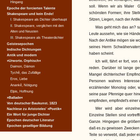
Hingang
soll. Wenn wir als Maler
G
Epoche der forcierten Talente
schönsten Formen; ihre Stel
Shakespeare und kein Ende!
Sitzen, Liegen, nach der Anti
I. Shakespeare als Dichter überhaupt
II. Shakespeare, verglichen mit den
Was geht mich das an? sag
Alten und Neusten
Leute aussehn, wie sie Hände
III. Shakespeare als Theaterdichter
Nach der Antike mögen sie woh
Geistesepochen
seines Herrn Schwähervater
Indische Dichtungen
haben scheint.
Antik und modern
»Urworte. Orphisch«
Ich will, fährt er fort, v
Daimon, Dämon
reden. Darüber ist lange ge
Tychê, das Zufällige
Mangel dichterischer Empfind
Eros, Liebe
Personen wahres Interess
Anankê, Nötigung
erzählender Monolog oder, w
Elpis, Hoffnung
seine paar Pfennige quer hi
»Ballade«
empfinden, empfindet's einer w
Von deutscher Baukunst. 1823
Wer wird aber einzelne
Nachlese zu Aristoteles' »Poetik«
Ein Wort für junge Dichter
Einzelne Stellen sind vortref
Epochen deutscher Literatur
Ganze. Hingegen die größern;
Epochen geselliger Bildung
daß es zu gewissen Zwecken wo
Teile so verwebt, daß jeder