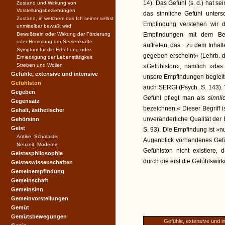
14). Das Gefühl (s. d.) hat s
Zustand und Wirkung von
Vorstellungsbeziehungen
das sinnliche Gefühl unte
Zustand, in welchem das Ich seiner selbst
Empfindung verstehen wir d
unmittelbar bewußt wird
Bewußtsein oder Wirkung der Förderung
Empfindungen mit dem Be
oder Hemmung der Seelenkräfte
auftreten, das... zu dem Inhalt
Symptom für die Erhöhung oder
gegeben erscheint« (Lehrb. 
Erniedrigung der Lebenstätigkeit
Streben und Wollen
»Gefühlston«, nämlich »das
Gefühle, extensive und intensive
unsere Empfindungen begleitet
Gefühlston
auch SERGI (Psych. S. 143)
Gegeben
Gefühl pflegt man als
sinnl
Gegensatz
bezeichnen.« Dieser Begriff i
Gehalt, ästhetischer
unveränderliche Qualität der
Gehörsinn
Geist
S. 93). Die Empfindung ist »n
Antike, Scholastik
Augenblick vorhandenes Gefüh
Neuzeit, Moderne
Gefühlston nicht existiere,
Geistesphilosophie
durch die erst die Gefühlswir
Geisteswissenschaften
Gemeinempfindung
Gemeinschaft
Gemeinsinn
Gemeinvorstellungen
Gemüt
Gemütsbewegungen
Gefühle, extensive und i