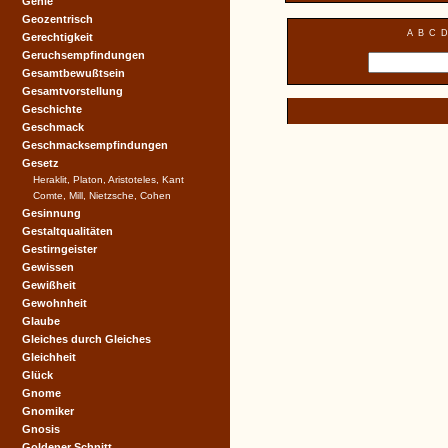
Genie
Geozentrisch
A
B
C
D
Gerechtigkeit
Geruchsempfindungen
Gesamtbewußtsein
Gesamtvorstellung
Geschichte
Geschmack
Geschmacksempfindungen
Gesetz
Heraklit, Platon, Aristoteles, Kant
Comte, Mill, Nietzsche, Cohen
Gesinnung
Gestaltqualitäten
Gestirngeister
Gewissen
Gewißheit
Gewohnheit
Glaube
Gleiches durch Gleiches
Gleichheit
Glück
Gnome
Gnomiker
Gnosis
Goldener Schnitt