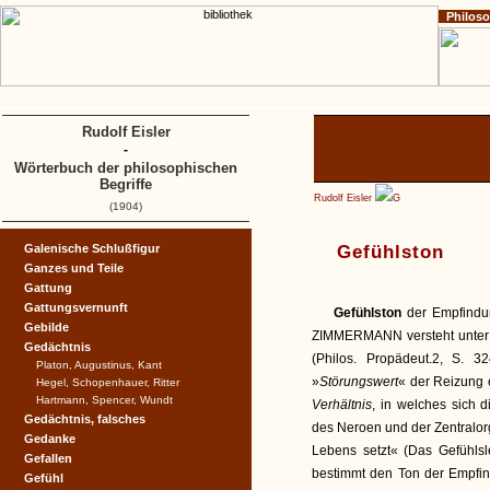
Philos
Home
Impressum
Copyright
A
B
C
D
Rudolf Eisler
-
Wörterbuch der philosophischen
Begriffe
Rudolf Eisler
G
(1904)
Galenische Schlußfigur
Gefühlston
Ganzes und Teile
Gattung
Gattungsvernunft
Gefühlston
der Empfindun
Gebilde
ZIMMERMANN versteht unter 
Gedächtnis
(Philos. Propädeut.2, S.
Platon, Augustinus, Kant
»
Störungswert
« der Reizung 
Hegel, Schopenhauer, Ritter
Hartmann, Spencer, Wundt
Verhältnis
, in welches sich 
Gedächtnis, falsches
des Neroen und der Zentralorg
Gedanke
Lebens setzt« (Das Gefühlsl
Gefallen
bestimmt den Ton der Empfin
Gefühl