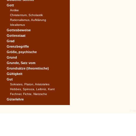
Gott
Antike
Christentum, Scholastik
Rationalismus, Aufklärung
Idealismus
Gottesbeweise
Gottesstaat
Grad
Grenzbegriffe
Größe, psychische
Grund
Grunde, Satz vom
Grundsätze (theoretische)
Gültigkeit
Gut
Sokrates, Platon, Aristoteles
Hobbes, Spinoza, Leibniz, Kant
Fechner, Fichte, Nietzsche
Güterlehre
© tex