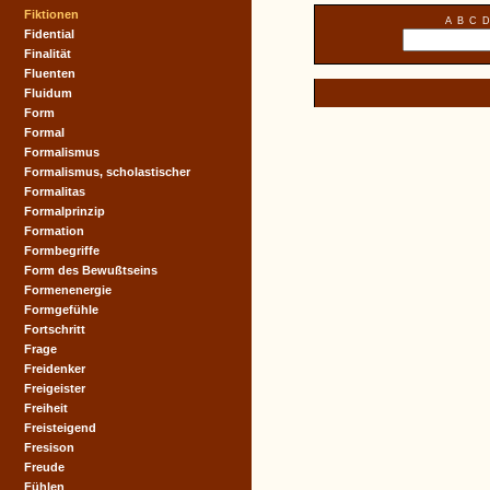
Fiktionen
A
B
C
D
Fidential
Finalität
Fluenten
Fluidum
Form
Formal
Formalismus
Formalismus, scholastischer
Formalitas
Formalprinzip
Formation
Formbegriffe
Form des Bewußtseins
Formenenergie
Formgefühle
Fortschritt
Frage
Freidenker
Freigeister
Freiheit
Freisteigend
Fresison
Freude
Fühlen