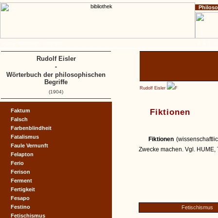
Philos
Home
Impressum
Copyright
A
B
C
D
Rudolf Eisler
-
Wörterbuch der philosophischen
Begriffe
Rudolf Eisler
F
(1904)
Faktum
Fiktionen
Falsch
Farbenblindheit
Fatalismus
Fiktionen
(wissenschaftli
Faule Vernunft
Zwecke machen. Vgl. HUME, Trea
Felapton
Ferio
Ferison
Ferment
Fertigkeit
Fesapo
Festino
Fetischismus
Fetischismus