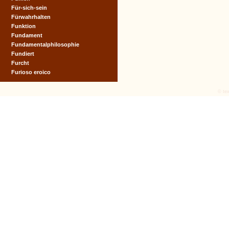
Für-sich-sein
Fürwahrhalten
Funktion
Fundament
Fundamentalphilosophie
Fundiert
Furcht
Furioso eroico
© tex