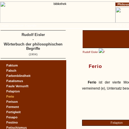
Philos
Home
Impressum
Copyright
A
B
C
D
Rudolf Eisler
-
Wörterbuch der philosophischen
Begriffe
Rudolf Eisler
F
(1904)
Faktum
Ferio
Falsch
Farbenblindheit
Fatalismus
Ferio
ist der vierte Mo
Faule Vernunft
verneinend (e), Untersatz bes
Felapton
Ferio
Ferison
Ferment
Fertigkeit
Fesapo
Festino
Felapton
Fetischismus