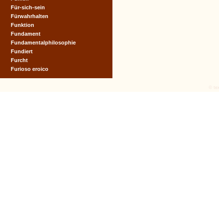
Für-sich-sein
Fürwahrhalten
Funktion
Fundament
Fundamentalphilosophie
Fundiert
Furcht
Furioso eroico
© tex