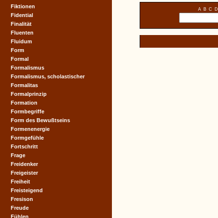
Fiktionen
A
B
C
D
Fidential
Finalität
Fluenten
Fluidum
Form
Formal
Formalismus
Formalismus, scholastischer
Formalitas
Formalprinzip
Formation
Formbegriffe
Form des Bewußtseins
Formenenergie
Formgefühle
Fortschritt
Frage
Freidenker
Freigeister
Freiheit
Freisteigend
Fresison
Freude
Fühlen