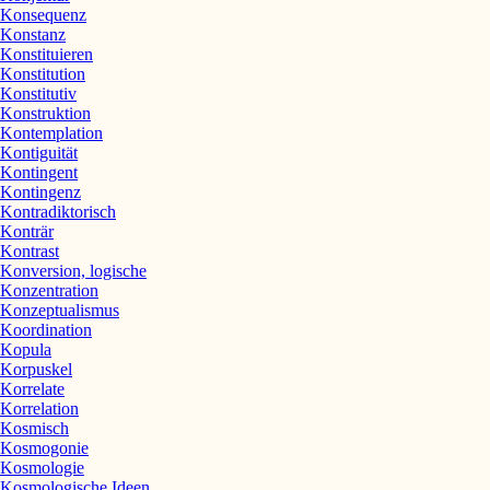
Konsequenz
Konstanz
Konstituieren
Konstitution
Konstitutiv
Konstruktion
Kontemplation
Kontiguität
Kontingent
Kontingenz
Kontradiktorisch
Konträr
Kontrast
Konversion, logische
Konzentration
Konzeptualismus
Koordination
Kopula
Korpuskel
Korrelate
Korrelation
Kosmisch
Kosmogonie
Kosmologie
Kosmologische Ideen