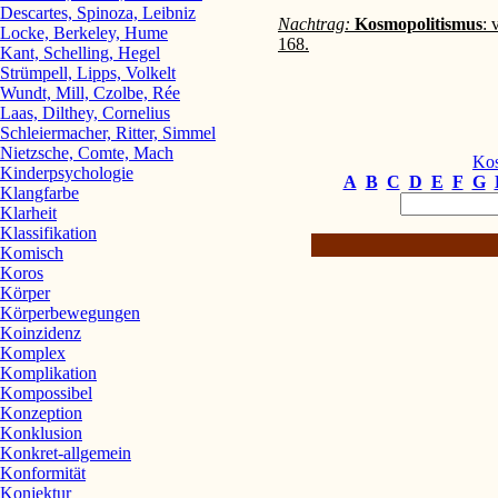
Descartes, Spinoza, Leibniz
Nachtrag:
Kosmopolitismus
: 
Locke, Berkeley, Hume
168.
Kant, Schelling, Hegel
Strümpell, Lipps, Volkelt
Wundt, Mill, Czolbe, Rée
Laas, Dilthey, Cornelius
Schleiermacher, Ritter, Simmel
Nietzsche, Comte, Mach
Kos
Kinderpsychologie
A
B
C
D
E
F
G
Klangfarbe
Klarheit
Klassifikation
Komisch
Koros
Körper
Körperbewegungen
Koinzidenz
Komplex
Komplikation
Kompossibel
Konzeption
Konklusion
Konkret-allgemein
Konformität
Konjektur