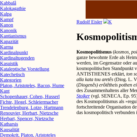
Kabbalâ
Kalokagathie
Kalpa
Kampf
Rudolf Eisler
K
Kanon
Kanonik
Kosmopolitis
Kantianismus
Kapazität
Karma
Kosmopolitismus
(
kosmos, pol
Kardinalpunkt
ganze bewohnte Erde als Heimat
Kardinaltugenden
werden, im Gegensatze oder a
Kasuistik
kosmopolitischen Standpunkt ve
Kataleptische Vorstellung
ANTISTHENES erklärt,
ton s
Katechetisch
alla kata tou aretês
(Diog. L. V
Kategorien
(
Diogenês) erôtêtheis pothen e
Platon, Aristoteles, Bacon, Hume
des Zusammenhaltens aller Men
Kant
Stoiker
(vgl. SENECA, Ep. 95)
Schopenhauer, Cohen, Husserl
des Kosmopolitismus als »regul
Fichte, Hegel, Schleiermacher
fortschreitende Organisation d
Trendelenburg, Lotze, Hartmann
das kosmopolitisch verbunden i
Renouvier, Herbart, Nietzsche
Herbart, Spencer, Nietzsche
Katharsis
Kausalität
Demokrit, Platon, Aristoteles