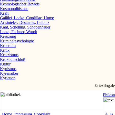
Kosmologischer Beweis
Kosmopolitismus
Kraft
Gallilei, Locke, Condillac, Hume
Aristoteles, Descartes, Leibniz
Kant, Schelling, Schopenhauer
Lotze, Fechner, Wundt
Kreuzung
Kriminalpsychologie
Kriterium
Kritik
Kritizismus
Krokodilschluß
Kultur
Kynismus
Kyrenaiker
Kyrieuon
© textlog.de
Philos
Home
Impressum
Copyright
A
B