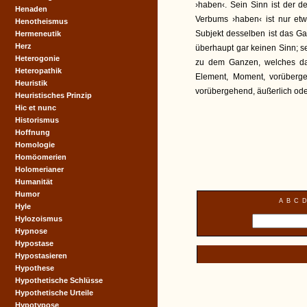
›haben‹. Sein Sinn ist der 
Henaden
Verbums ›haben‹ ist nur etw
Henotheismus
Subjekt desselben ist das G
Hermeneutik
Herz
überhaupt gar keinen Sinn; s
Heterogonie
zu dem Ganzen, welches das 
Heteropathik
Element, Moment, vorüberge
Heuristik
vorübergehend, äußerlich oder
Heuristisches Prinzip
Hic et nunc
Historismus
Hoffnung
Homologie
Homöomerien
Holomerianer
Humanität
Humor
A
B
C
D
Hyle
Hylozoismus
Hypnose
Hypostase
Hypostasieren
Hypothese
Hypothetische Schlüsse
Hypothetische Urteile
Hypotypose