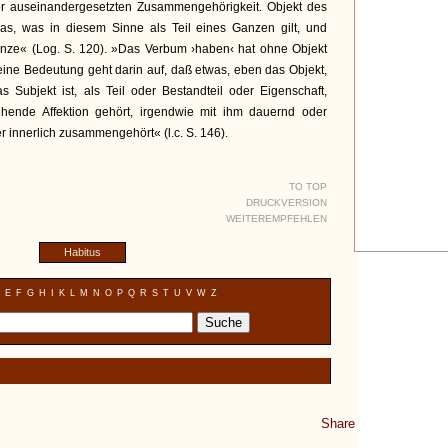
der auseinandergesetzten Zusammengehörigkeit. Objekt des
as, was in diesem Sinne als Teil eines Ganzen gilt, und
anze« (Log. S. 120). »Das Verbum ›haben‹ hat ohne Objekt
eine Bedeutung geht darin auf, daß etwas, eben das Objekt,
Subjekt ist, als Teil oder Bestandteil oder Eigenschaft,
hende Affektion gehört, irgendwie mit ihm dauernd oder
 innerlich zusammengehört« (l.c. S. 146).
TO TOP
DRUCKVERSION
WEITEREMPFEHLEN
Habitus
E
F
G
H
I
K
L
M
N
O
P
Q
R
S
T
U
V
W
Z
Share