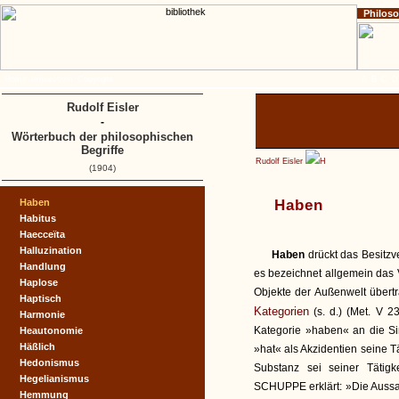
Philos
Home
Impressum
Copyright
A
B
C
D
Rudolf Eisler
-
Wörterbuch der philosophischen
Begriffe
Rudolf Eisler
H
(1904)
Haben
Haben
Habitus
Haecceïta
Halluzination
Haben
drückt das Besitzv
Handlung
es bezeichnet allgemein das V
Haplose
Objekte der Außenwelt über
Haptisch
Kategorien
(s. d.) (Met. V 
Harmonie
Kategorie »haben« an die Si
Heautonomie
Häßlich
»hat« als Akzidentien seine Tä
Hedonismus
Substanz sei seiner Tätigk
Hegelianismus
SCHUPPE erklärt: »Die Auss
Hemmung