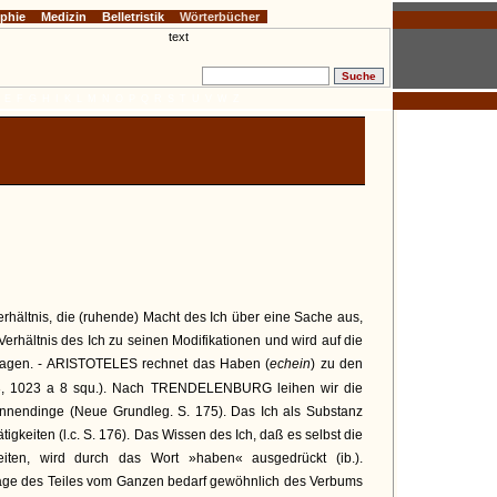
ophie
Medizin
Belletristik
Wörterbücher
E
F
G
H
I
K
L
M
N
O
P
Q
R
S
T
U
V
W
Z
erhältnis, die (ruhende) Macht des Ich über eine Sache aus,
erhältnis des Ich zu seinen Modifikationen und wird auf die
tragen. - ARISTOTELES rechnet das Haben (
echein
) zu den
23, 1023 a 8 squ.). Nach TRENDELENBURG leihen wir die
nnendinge (Neue Grundleg. S. 175). Das Ich als Substanz
tigkeiten (l.c. S. 176). Das Wissen des Ich, daß es selbst die
eiten, wird durch das Wort »haben« ausgedrückt (ib.).
age des Teiles vom Ganzen bedarf gewöhnlich des Verbums