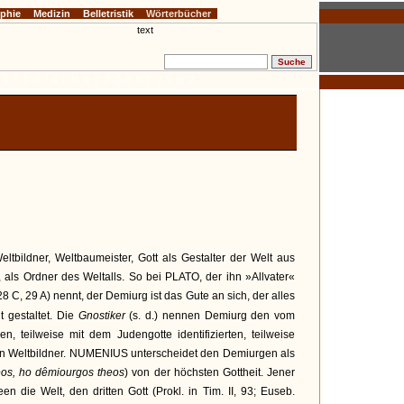
ophie
Medizin
Belletristik
Wörterbücher
E
F
G
H
I
K
L
M
N
O
P
Q
R
S
T
U
V
W
Z
Weltbildner, Weltbaumeister, Gott als Gestalter der Welt aus
als Ordner des Weltalls. So bei PLATO, der ihn »Allvater«
 28 C, 29 A) nennt, der Demiurg ist das Gute an sich, der alles
ut gestaltet. Die
Gnostiker
(s. d.) nennen Demiurg den vom
n, teilweise mit dem Judengotte identifizierten, teilweise
ten Weltbildner. NUMENIUS unterscheidet den Demiurgen als
eos, ho dêmiourgos theos
) von der höchsten Gottheit. Jener
en die Welt, den dritten Gott (Prokl. in Tim. II, 93; Euseb.