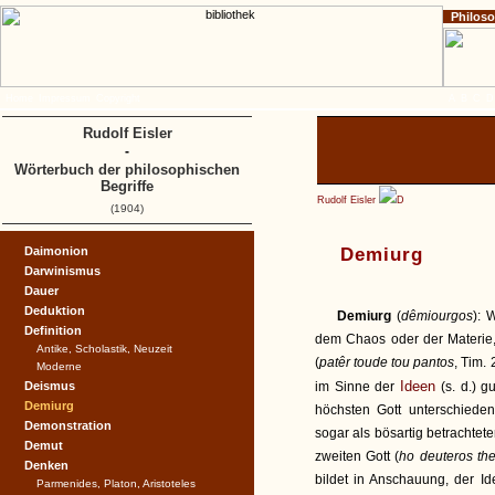
Philos
Home
Impressum
Copyright
A
B
C
D
Rudolf Eisler
-
Wörterbuch der philosophischen
Begriffe
Rudolf Eisler
D
(1904)
Daimonion
Demiurg
Darwinismus
Dauer
Deduktion
Demiurg
(
dêmiourgos
): 
Definition
dem Chaos oder der Materie, 
Antike, Scholastik, Neuzeit
(
patêr toude tou pantos
, Tim.
Moderne
Ideen
Deismus
im Sinne der
(s. d.) g
Demiurg
höchsten Gott unterschiedene
Demonstration
sogar als bösartig betrachte
Demut
zweiten Gott (
ho deuteros th
Denken
bildet in Anschauung, der Ide
Parmenides, Platon, Aristoteles