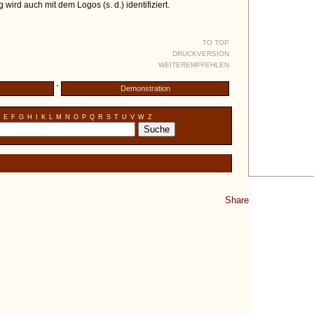
 wird auch mit dem Logos (s. d.) identifiziert.
TO TOP
DRUCKVERSION
WEITEREMPFEHLEN
-
Demonstration
E
F
G
H
I
K
L
M
N
O
P
Q
R
S
T
U
V
W
Z
Share