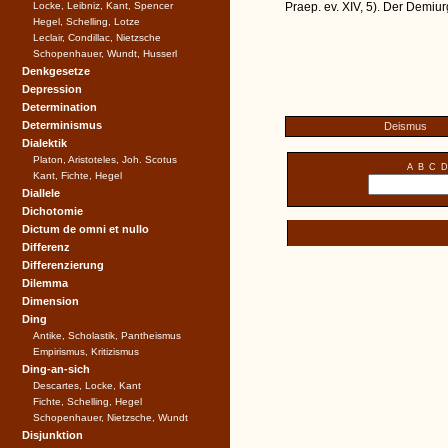
Locke, Leibniz, Kant, Spencer
Praep. ev. XIV, 5). Der Demiurg
Hegel, Schelling, Lotze
Leclair, Condillac, Nietzsche
Schopenhauer, Wundt, Husserl
Denkgesetze
Depression
Determination
Determinismus
Deismus
Dialektik
Platon, Aristoteles, Joh. Scotus
A
B
C
D
Kant, Fichte, Hegel
Diallele
Dichotomie
Dictum de omni et nullo
Differenz
Differenzierung
Dilemma
Dimension
Ding
Antike, Scholastik, Pantheismus
Empirismus, Kritizismus
Ding-an-sich
Descartes, Locke, Kant
Fichte, Schelling, Hegel
Schopenhauer, Nietzsche, Wundt
Disjunktion