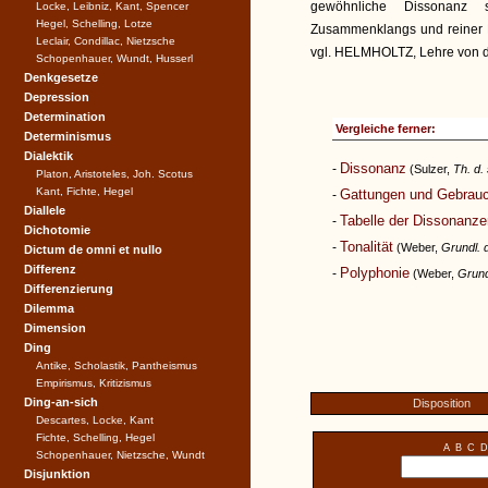
gewöhnliche Dissonanz 
Locke, Leibniz, Kant, Spencer
Hegel, Schelling, Lotze
Zusammenklangs und reiner D
Leclair, Condillac, Nietzsche
vgl. HELMHOLTZ, Lehre von d
Schopenhauer, Wundt, Husserl
Denkgesetze
Depression
Determination
Vergleiche ferner:
Determinismus
Dialektik
Dissonanz
-
(Sulzer,
Th. d.
Platon, Aristoteles, Joh. Scotus
Kant, Fichte, Hegel
Gattungen und Gebrauc
-
Diallele
Tabelle der Dissonanze
-
Dichotomie
Tonalität
-
(Weber,
Grundl. 
Dictum de omni et nullo
Differenz
Polyphonie
-
(Weber,
Grund
Differenzierung
Dilemma
Dimension
Ding
Antike, Scholastik, Pantheismus
Empirismus, Kritizismus
Ding-an-sich
Disposition
Descartes, Locke, Kant
Fichte, Schelling, Hegel
A
B
C
D
Schopenhauer, Nietzsche, Wundt
Disjunktion