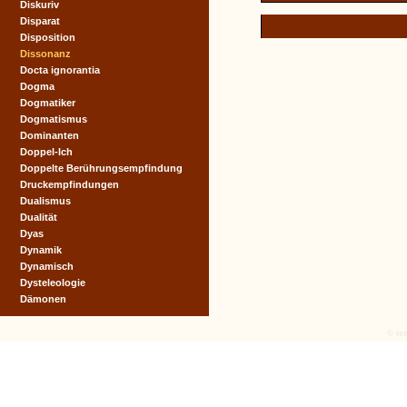
Diskuriv
Disparat
Disposition
Dissonanz
Docta ignorantia
Dogma
Dogmatiker
Dogmatismus
Dominanten
Doppel-Ich
Doppelte Berührungsempfindung
Druckempfindungen
Dualismus
Dualität
Dyas
Dynamik
Dynamisch
Dysteleologie
Dämonen
© tex