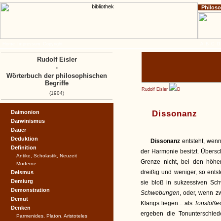
Philos
Home
Impressum
Copyright
A
B
C
D
Rudolf Eisler
-
Wörterbuch der philosophischen
Begriffe
Rudolf Eisler
D
(1904)
Daimonion
Dissonanz
Darwinismus
Dauer
Deduktion
Dissonanz
entsteht, wen
Definition
der Harmonie besitzt. Übersc
Antike, Scholastik, Neuzeit
Grenze nicht, bei den höhe
Moderne
dreißig und weniger, so ent
Deismus
Demiurg
sie bloß in sukzessiven Sc
Demonstration
Schwebungen
, oder, wenn z
Demut
Klangs liegen... als
Tonstöße
Denken
ergeben die Tonunterschied
Parmenides, Platon, Aristoteles