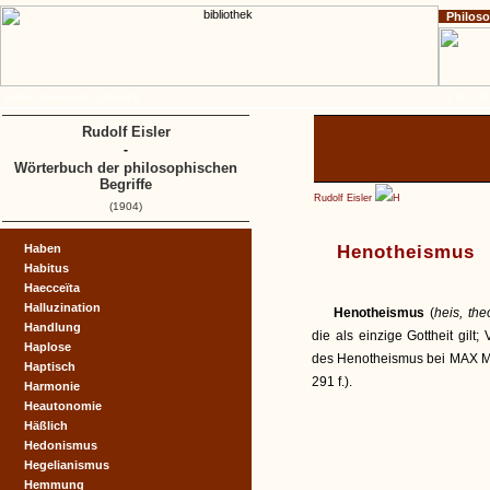
Philos
Home
Impressum
Copyright
A
B
C
D
Rudolf Eisler
-
Wörterbuch der philosophischen
Begriffe
Rudolf Eisler
H
(1904)
Haben
Henotheismus
Habitus
Haecceïta
Halluzination
Henotheismus
(
heis, the
Handlung
die als einzige Gottheit gil
Haplose
des Henotheismus bei MAX MÜLLE
Haptisch
291 f.).
Harmonie
Heautonomie
Häßlich
Hedonismus
Hegelianismus
Hemmung