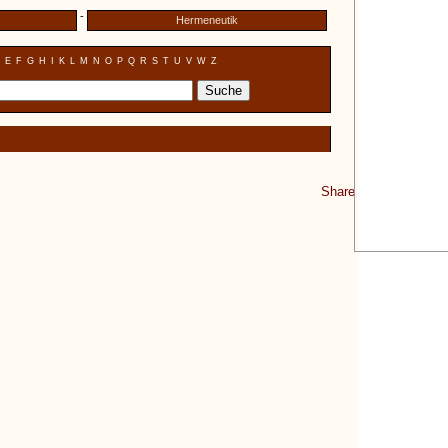
-
Hermeneutik
E
F
G
H
I
K
L
M
N
O
P
Q
R
S
T
U
V
W
Z
Share