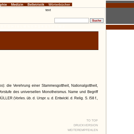
ophie
Medizin
Belletristik
Wörterbücher
E
F
G
H
I
K
L
M
N
O
P
Q
R
S
T
U
V
W
Z
os
): die Verehrung einer Stammesgottheit, Nationalgottheit,
t; Vorstufe des universellen Monotheismus. Name und Begriff
R (Vorles. üb. d. Urspr. u. d. Entwickl. d. Relig. S. l58 f.,
TO TOP
DRUCKVERSION
WEITEREMPFEHLEN