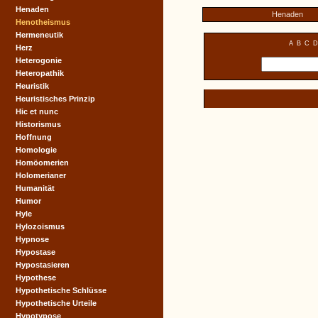
Henaden
Henaden
Henotheismus
Hermeneutik
A
B
C
D
Herz
Heterogonie
Heteropathik
Heuristik
Heuristisches Prinzip
Hic et nunc
Historismus
Hoffnung
Homologie
Homöomerien
Holomerianer
Humanität
Humor
Hyle
Hylozoismus
Hypnose
Hypostase
Hypostasieren
Hypothese
Hypothetische Schlüsse
Hypothetische Urteile
Hypotypose