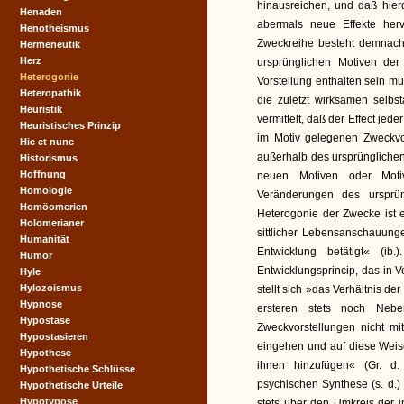
hinausreichen, und daß hier
Henaden
abermals neue Effekte her
Henotheismus
Zweckreihe besteht demnach 
Hermeneutik
Herz
ursprünglichen Motiven der
Heterogonie
Vorstellung enthalten sein mu
Heteropathik
die zuletzt wirksamen selbs
Heuristik
vermittelt, daß der Effect je
Heuristisches Prinzip
im Motiv gelegenen Zweckvor
Hic et nunc
außerhalb des ursprünglichen
Historismus
Hoffnung
neuen Motiven oder Mot
Homologie
Veränderungen des ursprün
Homöomerien
Heterogonie der Zwecke ist
Holomerianer
sittlicher Lebensanschauunge
Humanität
Entwicklung betätigt« (i
Humor
Entwicklungsprincip, das in V
Hyle
Hylozoismus
stellt sich »das Verhältnis der
Hypnose
ersteren stets noch Neb
Hypostase
Zweckvorstellungen nicht mi
Hypostasieren
eingehen und auf diese Wei
Hypothese
ihnen hinzufügen« (Gr. d.
Hypothetische Schlüsse
psychischen Synthese (s. d.)
Hypothetische Urteile
Hypotypose
stets über den Umkreis der