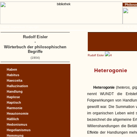
Philos
Home
Impressum
Copyright
A
B
C
D
Rudolf Eisler
-
Wörterbuch der philosophischen
Begriffe
Rudolf Eisler
H
(1904)
Haben
Heterogonie
Habitus
Haecceïta
Halluzination
Heterogonie
(
heteros, gi
Handlung
nennt WUNDT die Entste
Haplose
Folgewirkungen von Handlun
Haptisch
gewollt war. Die Summation 
Harmonie
im organischen Leben wird s
Heautonomie
Häßlich
bezeichnet die allgemeine E
Hedonismus
Willenshandlungen die Betät
Hegelianismus
Effekte der Handlungen mehr
Hemmung