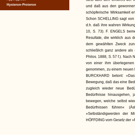
Hysteron-Proteron
und daß aus den gewonnene
schöpferische Wirksamkeit ent
Schon SCHELLING sagt von d
d.h. daß ihre wahren Wirkun
10, S. 73). F. ENGELS beme
Resultate, die wirklich aus 
dem gewählten Zweck zunä
schließlich ganz andere als 
Philos. 1888, S. 57 f.). Nac
von einer ihm überlegenen
genommen, zu einem neuen Nu
BURCKHARD betont: »Das i
Bewegung, daß das eine Bedür
zugleich wieder neue Bedür
Bedürfnisse hinausgehen, j
bewegen, welche selbst wie
Bedürfnissen führen« (Ä
»Selbständigwerden der Mit
HÖFFDING vom Gesetz der »Mot