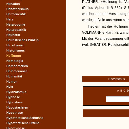
PLATNER: »Hoffnung ist Ve
Henaden
(Philos. Aphor. II, § 882). 
Henotheismus
welcher aus der Vorstellung e
Hermeneutik
Herz
werde, daß sie uns, wenn si
Heterogonie
Insofern ist die Hoffnun
Heteropathik
VOLKMANN erklärt: »Erwartung 
Heuristik
Mit der Furcht zusammen gilt
Heuristisches Prinzip
(vgl. SABATIER, Religionsphilo
Hic et nunc
Historismus
Hoffnung
Homologie
Homöomerien
Holomerianer
Humanität
Historismus
Humor
Hyle
A
B
C
D
Hylozoismus
Hypnose
Hypostase
Hypostasieren
Hypothese
Hypothetische Schlüsse
Hypothetische Urteile
Hypotypose