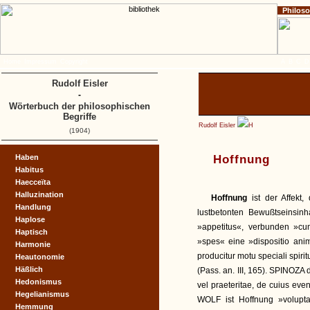
Philos
Home
Impressum
Copyright
A
B
C
D
Rudolf Eisler
-
Wörterbuch der philosophischen
Begriffe
Rudolf Eisler
H
(1904)
Haben
Hoffnung
Habitus
Haecceïta
Halluzination
Hoffnung
ist der Affekt
Handlung
lustbetonten Bewußtseinsinh
Haplose
»appetitus«, verbunden »cu
Haptisch
»spes« eine »dispositio an
Harmonie
producitur motu speciali spirit
Heautonomie
Häßlich
(Pass. an. III, 165). SPINOZA d
Hedonismus
vel praeteritae, de cuius even
Hegelianismus
WOLF ist Hoffnung »volupta
Hemmung