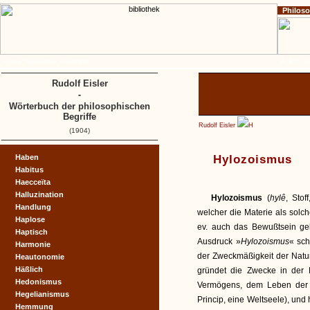
Philos
Home
Impressum
Copyright
A
B
C
D
Rudolf Eisler
-
Wörterbuch der philosophischen
Begriffe
Rudolf Eisler
H
(1904)
Haben
Hylozoismus
Habitus
Haecceïta
Halluzination
Hylozoismus
(
hylê
, Stof
Handlung
welcher die Materie als solch
Haplose
ev. auch das Bewußtsein gel
Haptisch
Ausdruck »
Hylozoismus
« sc
Harmonie
der Zweckmäßigkeit der Natur
Heautonomie
Häßlich
gründet die Zwecke in der
Hedonismus
Vermögens, dem Leben der M
Hegelianismus
Princip, eine Weltseele), und
Hemmung