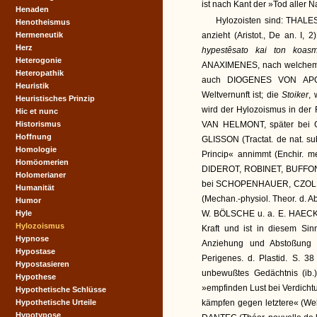
ist nach Kant der »Tod aller N
Henaden
Hylozoisten sind: THALES
Henotheismus
Hermeneutik
anzieht (Aristot., De an. I, 
Herz
hypestêsato kai ton koa
Heterogonie
ANAXIMENES, nach welchem die 
Heteropathik
auch DIOGENES VON APOL
Heuristik
Weltvernunft ist; die
Stoiker
, 
Heuristisches Prinzip
wird der Hylozoismus in d
Hic et nunc
Historismus
VAN HELMONT, später bei
Hoffnung
GLISSON (Tractat. de nat. sub
Homologie
Princip« annimmt (Enchir. 
Homöomerien
DIDEROT, ROBINET, BUFFON,
Holomerianer
bei SCHOPENHAUER, CZOLB
Humanität
(Mechan.-physiol. Theor. d.
Humor
Hyle
W. BÖLSCHE u. a. E. HAECKE
Hylozoismus
Kraft und ist in diesem Sin
Hypnose
Anziehung und Abstoßung
Hypostase
Perigenes. d. Plastid. S. 3
Hypostasieren
unbewußtes Gedächtnis (ib.
Hypothese
»empfinden Lust bei Verdicht
Hypothetische Schlüsse
Hypothetische Urteile
kämpfen gegen letztere« (Welt
Hypotypose