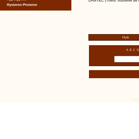
DANTEC (Théor. nouvelle de la
Hysteron-Proteron
Hyle
A
B
C
D
© tex